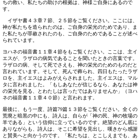
ちの救い、私たちの助けの根拠は、神様ご自身にあるので
す。
イザヤ書４３章７節、２５節をご覧ください。ここには、
神が私たちを造られたのは、ご自身の栄光のためであり、ま
た私たちが罪赦されたのも、ご自身のためであることが述べ
られています。
ヨハネの福音書１１章４節をもご覧ください。ここは、主イ
エスが、ラザロの病気であることを聞いたときの言葉です。
ラザロの病、そして死でさえも、神の栄光のためのものだと
言われています。そして、死んで葬られ、四日もたったラザ
ロを、主イエスはよみがえらされました。主イエスは、マル
タに言われました。「もしあなたが信じるなら、あなたは神
の栄光を見る、とわたしは言ったではありませんか」（ヨハ
ネの福音書１１章４０節）と言われます。
最後に、もう一度、詩篇79篇１３節をご覧ください。全くの
荒廃と暗黒の中にも、詩人は、自らが「神の民、神の牧場の
羊である」という信仰に立っているのです。絶望のどん底に
ありながらも、詩人は、そこに希望を見出し、嘆きから感謝
と賛美へと向かうのです。「私たちは、とこしえまでも、あ