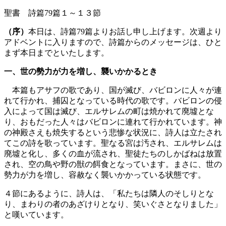
聖書 詩篇79篇１～１３節
（序）
本日は、詩篇79篇よりお話し申し上げます。次週より
アドベントに入りますので、詩篇からのメッセージは、ひと
まず本日までといたします。
一、世の勢力が力を増し、襲いかかるとき
本篇もアサフの歌であり、国が滅び、バビロンに人々が連
れて行かれ、捕囚となっている時代の歌です。バビロンの侵
入によって国は滅び、エルサレムの町は焼かれて廃墟とな
り、おもだった人々はバビロンに連れて行かれています。神
の神殿さえも焼失するという悲惨な状況に、詩人は立たされ
てこの詩を歌っています。聖なる宮は汚され、エルサレムは
廃墟と化し、多くの血が流され、聖徒たちのしかばねは放置
され、空の鳥や野の獣の餌食となっています。まさに、世の
勢力が力を増し、容赦なく襲いかかっている状態です。
４節にあるように、詩人は、「私たちは隣人のそしりとな
り、まわりの者のあざけりとなり、笑いぐさとなりました」
と嘆いています。