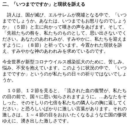
二、「いつまでですか」と現状を訴える
詩人は、国が滅び、エルサレムが廃墟となる中で、「いつ
まででしょうか。あなたは、いつまでもお怒りなのでしょう
か」（５節）と主に向かって嘆きの声をあげます。そして、
「先祖たちの咎を、私たちのものとして、思い出さないでく
ださい。あなたのあわれみが、すみやかに、私たちを迎えま
すように」（８節）と祈っています。今置かれた現状を訴
え、すみやかな神のあわれみを求めているのです。
今全世界が新型コロナウイルス感染拡大のために、苦しみ、
悩み、不安を抱えています。このように状況の中で、「いつ
までですか」というのが私たちの日々の祈りではないでしょ
うか。
１０節、１２節を見ると、「流された血の復讐が、私たち
の目の前で、国々に思い知らされますように。…あなたをそ
しった、そのそしりの七倍を私たちの隣人らの胸に返してく
ださい」と恐ろしいばかりに激しい言葉があります。それの
激しさは、１～４節の目をおおいたくなるような亡国の惨状
ゆえに、湧き出した激しさです。