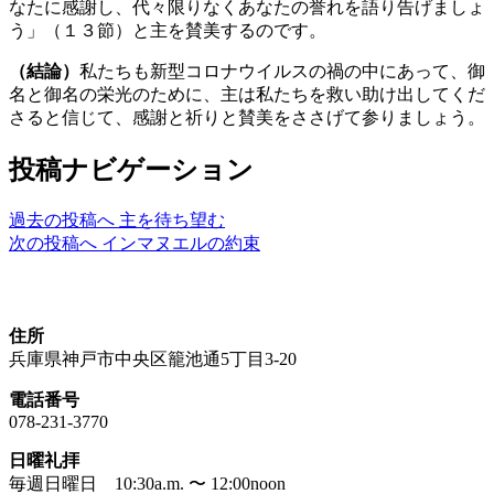
なたに感謝し、代々限りなくあなたの誉れを語り告げましょ
う」（１３節）と主を賛美するのです。
（結論）
私たちも新型コロナウイルスの禍の中にあって、御
名と御名の栄光のために、主は私たちを救い助け出してくだ
さると信じて、感謝と祈りと賛美をささげて参りましょう。
投稿ナビゲーション
過去の投稿へ
主を待ち望む
次の投稿へ
インマヌエルの約束
神戸生田教会
住所
兵庫県神戸市中央区籠池通5丁目3-20
電話番号
078-231-3770
日曜礼拝
毎週日曜日 10:30a.m. 〜 12:00noon