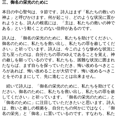
三、御名の栄光のために
本日の中心聖句は、９節です。詩人はまず「私たちの救いの
神よ」と呼びかけます。何が起こり、どのような状況に置か
れようとも、詩人の根底には、「主は、私たちの救いの神で
ある」という動くことのない信仰があるのです。
詩人は、「御名の栄光のために、私たちを助けてください。
御名のために、私たちを救い出し、私たちの罪を赦してくだ
さい」と祈っています。詩人は、今このような惨めな状況に
立ち至ったのは、自分たちの罪のゆえであることを覚え、神
の赦しを願っているのです。私たちも、困難な状況に囲まれ
たならば、まず自らを探っていただき、悔い改めるべきとこ
ろがあれば、悔い改めることが大切です。悔い改めるべきこ
とをそのままにして、先に進むことは出来ません。
続いて詩人は、「御名の栄光のために、私たちを助けてく
ださい。御名のために、私たちを救い出し、私たちの罪を赦
してください」と祈っています。「御名の栄光のために」と
「御名のために」に注目していただきたいと思います。詩人
は、救いと赦しの根拠を、自分たちの何かにではなく、「御
名の栄光」と「御名」に置いているのです。すなわち、私た