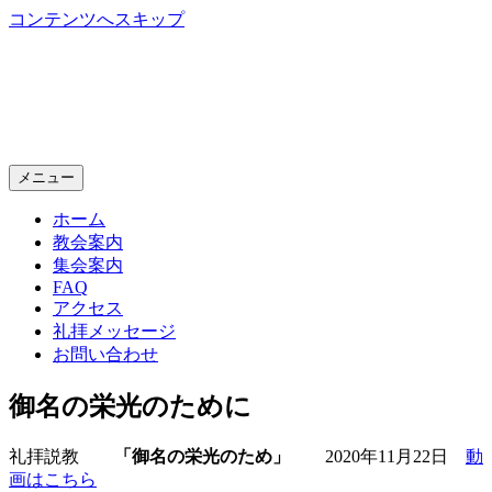
コンテンツへスキップ
神戸生田教会
Kobe Ikuta Chruch
メニュー
ホーム
教会案内
集会案内
FAQ
アクセス
礼拝メッセージ
お問い合わせ
御名の栄光のために
礼拝説教
「御名の栄光のため」
2020年11月22日
動
画はこちら