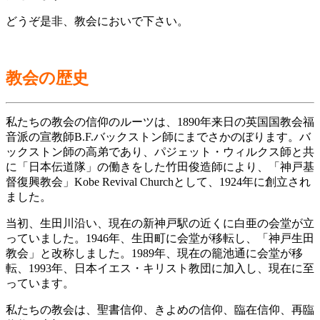
どうぞ是非、教会においで下さい。
教会の歴史
私たちの教会の信仰のルーツは、1890年来日の英国国教会福
音派の宣教師B.F.バックストン師にまでさかのぼります。バ
ックストン師の高弟であり、パジェット・ウィルクス師と共
に「日本伝道隊」の働きをした竹田俊造師により、「神戸基
督復興教会」Kobe Revival Churchとして、1924年に創立され
ました。
当初、生田川沿い、現在の新神戸駅の近くに白亜の会堂が立
っていました。1946年、生田町に会堂が移転し、「神戸生田
教会」と改称しました。1989年、現在の籠池通に会堂が移
転、1993年、日本イエス・キリスト教団に加入し、現在に至
っています。
私たちの教会は、聖書信仰、きよめの信仰、臨在信仰、再臨