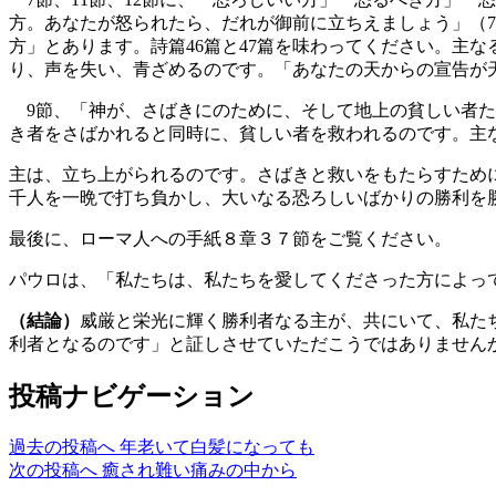
方。あなたが怒られたら、だれが御前に立ちえましょう」（7
方」とあります。詩篇46篇と47篇を味わってください。主
り、声を失い、青ざめるのです。「あなたの天からの宣告が
9節、「神が、さばきにのために、そして地上の貧しい者た
き者をさばかれると同時に、貧しい者を救われるのです。主
主は、立ち上がられるのです。さばきと救いをもたらすため
千人を一晩で打ち負かし、大いなる恐ろしいばかりの勝利を
最後に、ローマ人への手紙８章３７節をご覧ください。
パウロは、「私たちは、私たちを愛してくださった方によっ
（結論）
威厳と栄光に輝く勝利者なる主が、共にいて、私た
利者となるのです」と証しさせていただこうではありません
投稿ナビゲーション
過去の投稿へ
年老いて白髪になっても
次の投稿へ
癒され難い痛みの中から