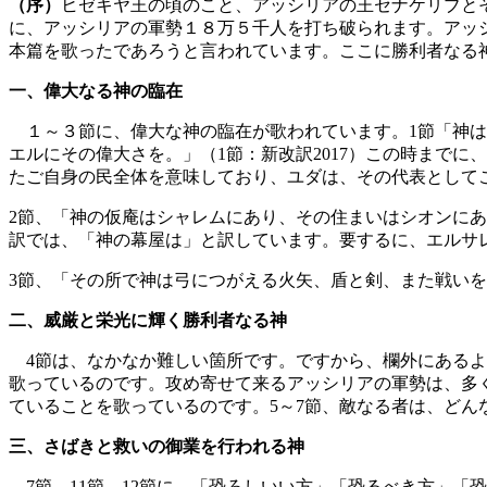
（序）
ヒゼキヤ王の頃のこと、アッシリアの王セナケリブと
に、アッシリアの軍勢１８万５千人を打ち破られます。アッ
本篇を歌ったであろうと言われています。ここに勝利者なる
一、偉大なる神の臨在
１～３節に、偉大な神の臨在が歌われています。1節「神は
エルにその偉大さを。」（1節：新改訳2017）この時まで
たご自身の民全体を意味しており、ユダは、その代表として
2節、「神の仮庵はシャレムにあり、その住まいはシオンに
訳では、「神の幕屋は」と訳しています。要するに、エルサ
3節、「その所で神は弓につがえる火矢、盾と剣、また戦い
二、威厳と栄光に輝く勝利者なる神
4節は、なかなか難しい箇所です。ですから、欄外にあるよ
歌っているのです。攻め寄せて来るアッシリアの軍勢は、多
ていることを歌っているのです。5～7節、敵なる者は、ど
三、さばきと救いの御業を行われる神
7節、11節、12節に、「恐ろしいい方」「恐るべき方」「