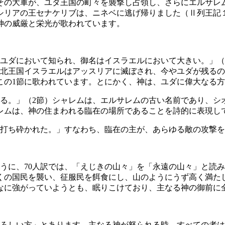
その大軍が、ユダ王国の町々を襲撃し占領し、さらにエルサレ
シリアの王セナケリブは、ニネベに逃げ帰りました（Ⅱ列王記
神の威厳と栄光が歌われています。
ユダにおいて知られ、御名はイスラエルにおいて大きい。」（
に、北王国イスラエルはアッスリアに滅ぼされ、今やユダが残る
この1節に歌われています。とにかく、神は、ユダに偉大なる
ある。」（2節）シャレムは、エルサレムの古い名前であり、シ
レムは、神の住まわれる臨在の場所であることを詩的に表現し
を打ち砕かれた。」すなわち、臨在の主が、あらゆる敵の攻撃
うに、70人訳では、「えじきの山々」を「永遠の山々」と読
くの国民を襲い、征服民を餌食にし、山のようにうず高く満た
んなに強がっていようとも、眠りこけており、主なる神の御前に
恐ろしい方」とあります。主なる神が怒られる時、すべての者