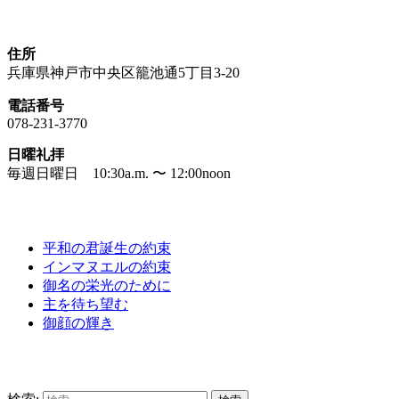
神戸生田教会
住所
兵庫県神戸市中央区籠池通5丁目3-20
電話番号
078-231-3770
日曜礼拝
毎週日曜日 10:30a.m. 〜 12:00noon
礼拝メッセージ
平和の君誕生の約束
インマヌエルの約束
御名の栄光のために
主を待ち望む
御顔の輝き
サイト内検索