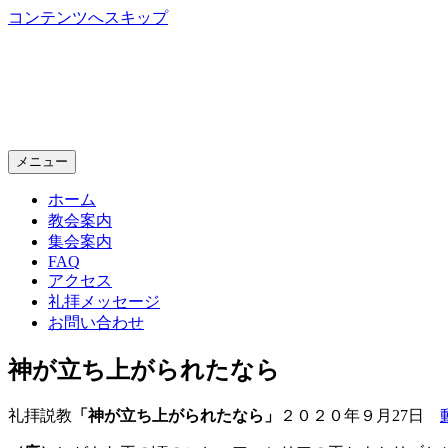
コンテンツへスキップ
神戸生田教会
Kobe Ikuta Chruch
メニュー
ホーム
教会案内
集会案内
FAQ
アクセス
礼拝メッセージ
お問い合わせ
神が立ち上がられたなら
礼拝説教
「神が立ち上がられたなら」
２０２０年９月27日