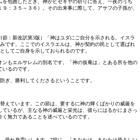
ムを包囲したとき、神がヒゼキヤの祈りに答え、一夜のうち
１９：３５～３６）。その出来事に際して、アサフの子孫が、
1節：新改訳第3版）「神はユダにご自分を示される。イスラ
のみです。ここでのイスラエルは、神が契約の民として選ばれ
方としてご自身を示しておられるのです。
オンもエルサレムの別名です。「神の仮庵は」とある所を他の
ているのです。
を防ぎ、勝利してくださるということです。
み替えています。この節は、要するに神の輝くばかりの威厳を
しているが、主なる神の威厳と栄光は、彼らにはるかにまさっ
全く無力であることを述べているのです。
は、恐れ身震いします。7節に、「あなたは、あなたは恐ろしい