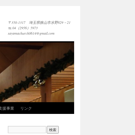
〒350-1317 埼玉県狭山市水野829－21
℡ 04（2956）5973
sayamachurch0614@gmail.com
支援事業
リンク