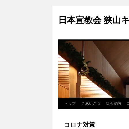
コ
ン
日本宣教会 狭山
テ
ン
ツ
へ
ス
キ
ッ
プ
トップ
ごあいさつ
集会案内
コロナ対策