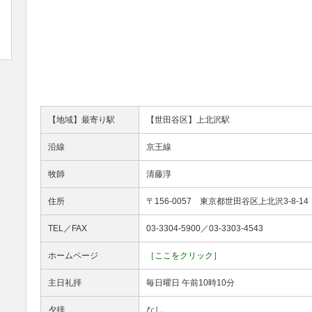
【地域】最寄り駅
【世田谷区】上北沢駅
沿線
京王線
牧師
清藤淳
住所
〒156-0057 東京都世田谷区上北沢3-8-14
TEL／FAX
03-3304-5900／03-3303-4543
ホームページ
［ここをクリック］
主日礼拝
毎日曜日 午前10時10分
夕拝
なし