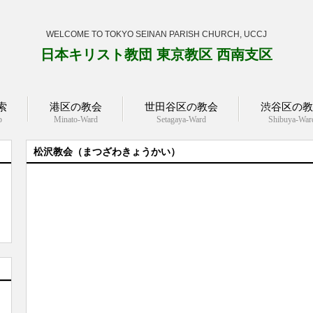
WELCOME TO TOKYO SEINAN PARISH CHURCH, UCCJ
日本キリスト教団 東京教区 西南支区
索
港区の教会
世田谷区の教会
渋谷区の教
p
Minato-Ward
Setagaya-Ward
Shibuya-War
松沢教会（まつざわきょうかい）