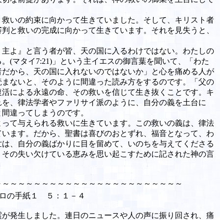
救いの約束に向かって生きていました。そして、キリスト者
審判と救いの完成に向かって生きています。それを見失うと、
。
主よ』と言う者が皆、天の国に入るわけではない。わたしの
(マタイ7:21)」という主イエスの御言葉を聞いて、「わた
者だから、天の国に入れないのではないか」と心を痛める人が
読まないと、そのように間違った読み方をするのです。「父の
復活による永遠の命、その救いを信じて生き抜くことです。キ
れを、律法学者やファリサイ派のように、自分の義を土台に
と間違ってしまうのです。
って与えられる救いに生きています。この救いの義は、律法
ています。だから、聖書は喜びのおとずれ、福音となって、わ
世は、自分の義ばかりに目を留めて、いのちを与えてくださる
、その失い欠けている恵みを思い起こすために記された神の言
～～～～～～～～～～～～～～～～～～～～～～～～
ロの手紙１ ５：１－４
が発生しました。連日のニュースや人の声に振り回され、痛