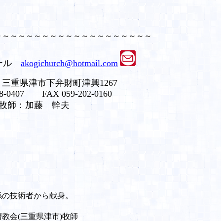
～～～～～～～～～～～～～～～～～～～～
ル
akogichurch@hotmail.com
三重県津市下弁財町津興
1267
28-0407 FAX 059-202-0160
牧師：加藤 幹夫
係の技術者から献身。
教会(三重県津市)牧師