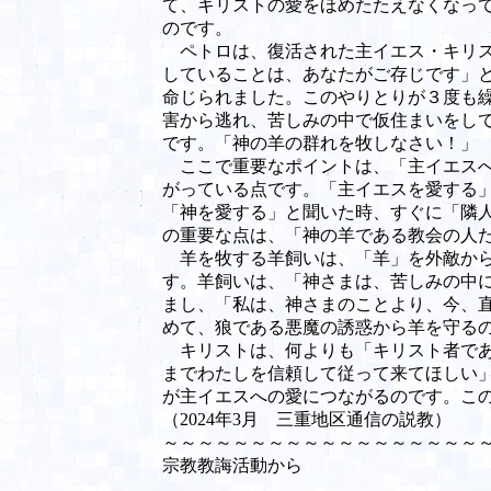
て、キリストの愛をほめたたえなくなっ
のです。
ペトロは、復活された主イエス・キリス
していることは、あなたがご存じです」
命じられました。このやりとりが３度も
害から逃れ、苦しみの中で仮住まいをし
です。「神の羊の群れを牧しなさい！」
ここで重要なポイントは、「主イエスへ
がっている点です。「主イエスを愛する
「神を愛する」と聞いた時、すぐに「隣
の重要な点は、「神の羊である教会の人
羊を牧する羊飼いは、「羊」を外敵から
す。羊飼いは、「神さまは、苦しみの中
まし、「私は、神さまのことより、今、
めて、狼である悪魔の誘惑から羊を守る
キリストは、何よりも「キリスト者であ
までわたしを信頼して従って来てほしい
が主イエスへの愛につながるのです。こ
（2024年3月 三重地区通信の説教）
～～～～～～～～～～～～～～～～～～
宗教教誨活動から