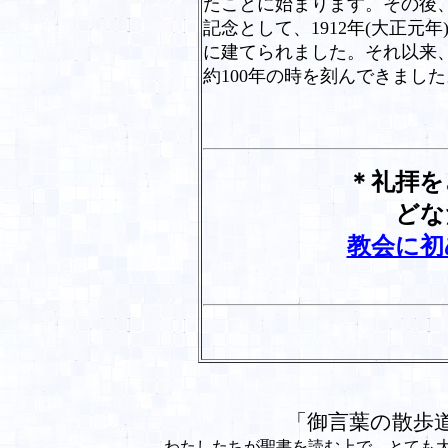
たことに始まります。その後
記念として、
1912
年
(
大正元年
に建てられました。それ以来
約
100
年の時を刻んできました
＊礼拝をささげ
どなたでもご
教会に初
「
御言葉の散歩
わたしたちが聖書を読む上で、とても大