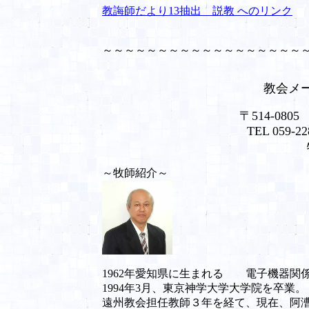
教誨師だより13抽出 説教 へのリンク
～～～～～～～～～～～～～～～～～～
教会メー
〒
514-0805
TEL 059-2
～牧師紹介～
1962年愛知県に生まれる 電子機器関
1994年3月、東京神学大学大学院を卒業。
遠州教会担任教師３年を経て、現在、阿漕