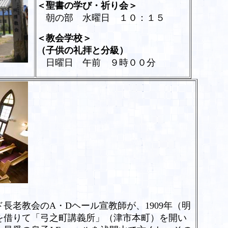
＜聖書の学び・祈り会＞
朝の部 水曜日 １０：１５
＜教会学校＞
（子供の礼拝と分級）
日曜日 午前 ９時００分
ド長老教会の
A
・
D
ヘール宣教師が、
1909
年（明
を借りて「弓之町講義所」（津市本町）を開い