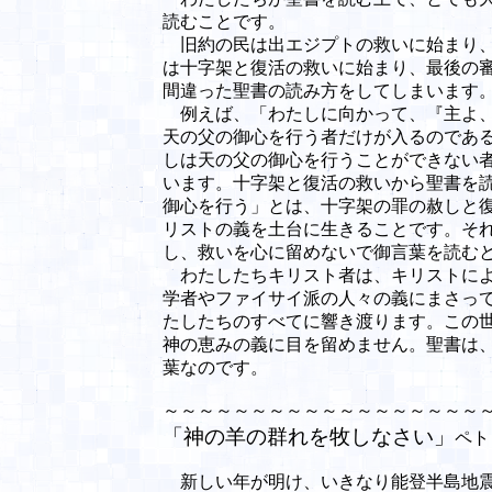
読むことです。
旧約の民は出エジプトの救いに始まり、
は十字架と復活の救いに始まり、最後の
間違った聖書の読み方をしてしまいます
例えば、「わたしに向かって、『主よ、
天の父の御心を行う者だけが入るのである。
しは天の父の御心を行うことができない
います。十字架と復活の救いから聖書を
御心を行う」とは、十字架の罪の赦しと
リストの義を土台に生きることです。そ
し、救いを心に留めないで御言葉を読む
わたしたちキリスト者は、キリストによ
学者やファイサイ派の人々の義にまさっ
たしたちのすべてに響き渡ります。この
神の恵みの義に目を留めません。聖書は
葉なのです。
～～～～～～～～～～～～～～～～～～
「神の羊の群れを牧しなさい」
ペト
新しい年が明け、いきなり能登半島地震