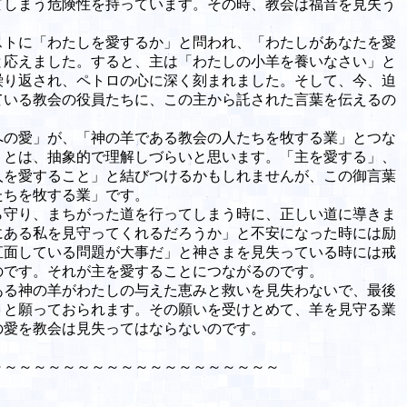
てしまう危険性を持っています。その時、教会は福音を見失う
トに「わたしを愛するか」と問われ、「わたしがあなたを愛
と応えました。すると、主は「わたしの小羊を養いなさい」と
繰り返され、ペトロの心に深く刻まれました。そして、今、迫
ている教会の役員たちに、この主から託された言葉を伝えるの
の愛」が、「神の羊である教会の人たちを牧する業」とつな
」とは、抽象的で理解しづらいと思います。「主を愛する」、
人を愛すること」と結びつけるかもしれませんが、この御言葉
たちを牧する業」です。
守り、まちがった道を行ってしまう時に、正しい道に導きま
にある私を見守ってくれるだろうか」と不安になった時には励
直面している問題が大事だ」と神さまを見失っている時には戒
のです。それが主を愛することにつながるのです。
る神の羊がわたしの与えた恵みと救いを見失わないで、最後
」と願っておられます。その願いを受けとめて、羊を見守る業
の愛を教会は見失ってはならないのです。
～～～～～～～～～～～～～～～～～～～～