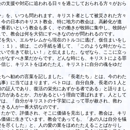
会の支援や対応に追われる日々を過ごしておられる方々がおら
」を、いつも問われます。キリスト者として被災された方々
、今の日本のキリスト教会、特に地方の教会は、高齢化が進
一番若いという教会も多く、その働きが牧師に集中し、牧師が
こで、教会は何を大切にすべきなのかが問われるのです。
を失い、エルサレムから現在のトルコに逃げ、仮住まいをし
１：１）。彼は、この手紙を通して、「このような時だからこ
ないで生きて欲しい！」と伝えました。なぜなら、ここに立っ
会がなすべき業だからです。どんな時にも、キリストによる罪
を信じ、キリストをほめたたえ、キリストに自分の魂をゆだ
ちへ勧めの言葉を記しました。「長老たち」とは、今のわた
執事）に当てはまります。ペトロは、自分自身、長老の１人と
難の証人であり、復活の栄光にあずかる者である」と語りまし
能力があるとか、力があるという理由で選ばれます。人として
では、「自分がキリストの十字架によって罪が赦され、救わ
できる人が一番大切なのです。
たかで、評価され、そこに価値を見出します。教会は、キリ
る価値に生きています。教会であっても、「あの人は自分を犠
愛を尽くした」と、人の愛の業をほめたたえることばかりし