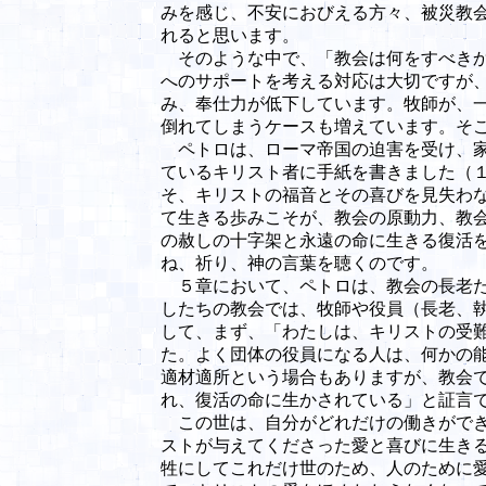
みを感じ、不安におびえる方々、被災教
れると思います。
そのような中で、「教会は何をすべきか
へのサポートを考える対応は大切ですが
み、奉仕力が低下しています。牧師が、
倒れてしまうケースも増えています。そ
ペトロは、ローマ帝国の迫害を受け、家
ているキリスト者に手紙を書きました（
そ、キリストの福音とその喜びを見失わ
て生きる歩みこそが、教会の原動力、教
の赦しの十字架と永遠の命に生きる復活
ね、祈り、神の言葉を聴くのです。
５章において、ペトロは、教会の長老た
したちの教会では、牧師や役員（長老、
して、まず、「わたしは、キリストの受
た。よく団体の役員になる人は、何かの
適材適所という場合もありますが、教会
れ、復活の命に生かされている」と証言
この世は、自分がどれだけの働きができ
ストが与えてくださった愛と喜びに生き
牲にしてこれだけ世のため、人のために