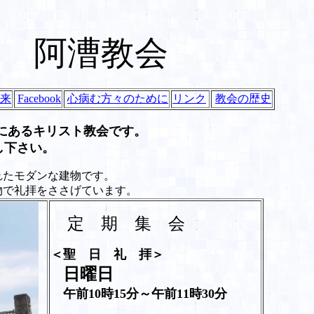
阿漕教会
来
Facebook
心病む方々のために
リンク
教会の歴史
にあるキリスト教会です。
し下さい。
れたモダンな建物です。
物で礼拝をささげています。
定 期 集 会
＜聖 日 礼 拝＞
日曜日
午前
10
時
15
分～午前
11
時
30
分