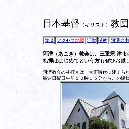
日本基督
教団
（キリスト）
集会
アクセス
地図
活動
説教
阿漕の由
阿漕（あこぎ）教会は、三重県 津市
礼拝ははじめてという方もぜひお越
阿漕教会の礼拝堂は、大正時代に建てら
毎週日曜日午前１０時１５分からこの建