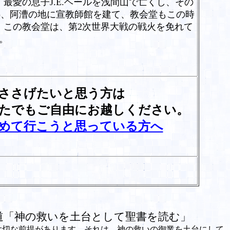
、最愛の息子
J.E.
ヘールを浅間山で亡くし、その
)
、阿漕の地に宣教師館を建て、教会堂もこの時
、この教会堂は、第
2
次世界大戦の戦火を免れて
。
たいと思う方は
自由にお越しください。
めて行こうと思っている方へ
道「神の救いを土台として聖書を読む」
切な前提があります。それは、神の救いの御業を土台にして