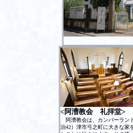
<
阿漕教会 礼拝堂
>
阿漕教会は、カンバーラン
治
42
）津市弓之町に大きな家