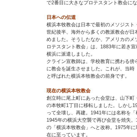
で2番目に大きなプロテスタント教会に
日本への伝道
横浜本牧教会は日本で最初のメソジスト・
世紀後半、海外から多くの教派教会が日
めました。そうしたなか、アメリカのメ
ロテスタント教会」は、1883年に若き
横浜に派遣しました。
クライン宣教師は、学校教育に携わる傍ら伝
に教会を誕生させました。これが、当時
と呼ばれた横浜本牧教会の前身です。
現在の横浜本牧教会
創立時に尾上町にあった会堂は、山下町・
の本牧町1丁目に移転しました。しかし1
って全壊し、再建。1941年には名称を
1945年の横浜大空襲で再び会堂を焼失。1
の「横浜本牧教会」へと改称。1975年
在に至っています。