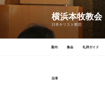
コ
ン
テ
横浜本牧教会
ン
日本キリスト教団
ツ
へ
ス
キ
案内
集会
礼拝ガイド
ッ
プ
沿革