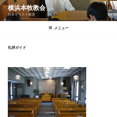
コ
横浜本牧教会
ン
日本キリスト教団
テ
ン
ツ
メニュー
へ
ス
キ
礼拝ガイド
ッ
プ