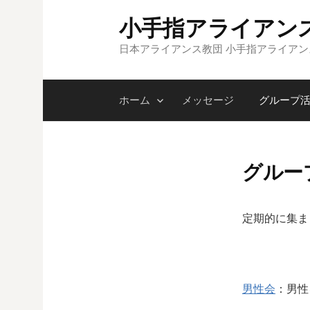
コ
小手指アライアン
ン
テ
日本アライアンス教団 小手指アライア
ン
ツ
ホーム
メッセージ
グループ
へ
ス
キ
ッ
グルー
プ
定期的に集ま
男性会
：男性