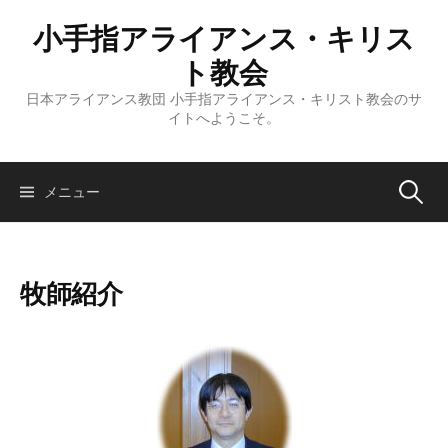
コ
小手指アライアンス・キリス
ン
テ
ト教会
ン
日本アライアンス教団 小手指アライアンス・キリスト教会のサ
ツ
イトへようこそ。
へ
ス
キ
検
メニュー
ッ
プ
索:
牧師紹介