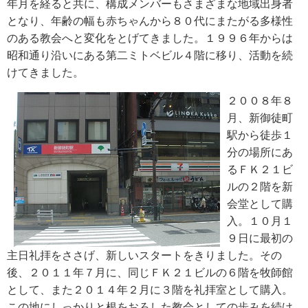
年月を経ると共に、構成メンバーもさまざまな地域出身者
となり、年齢の幅も赤ちゃんから８０代にまたがる多様性
のある教会へと変化をとげてきました。１９９６年からは
昭和通り沿いにある第二ミトベビル４階に移り、活動を続
けてきました。
２００８年８
月、新御徒町
駅から徒歩１
分の場所にあ
るＦＫ２１ビ
ルの２階を新
会堂として購
入。１０月１
９日に最初の
主日礼拝をささげ、新しいスタートをきりました。その
後、２０１１年７月に、同じＦＫ２１ビルの６階を牧師館
として、また２０１４年２月に３階を礼拝室として購入。
この地にしっかりと根をおろした教会としての歩みを続け