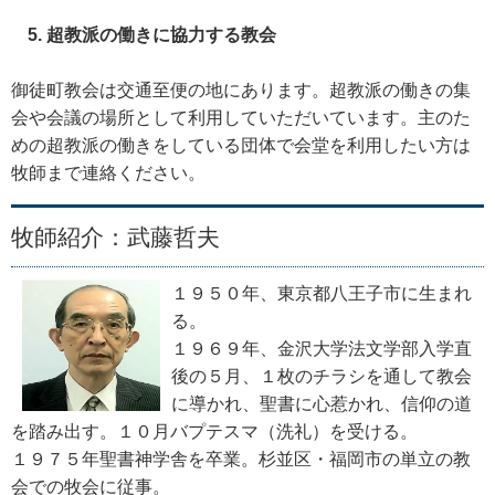
超教派の働きに協力する教会
御徒町教会は交通至便の地にあります。超教派の働きの集
会や会議の場所として利用していただいています。主のた
めの超教派の働きをしている団体で会堂を利用したい方は
牧師まで連絡ください。
牧師紹介：武藤哲夫
１９５０年、東京都八王子市に生まれ
る。
１９６９年、金沢大学法文学部入学直
後の５月、１枚のチラシを通して教会
に導かれ、聖書に心惹かれ、信仰の道
を踏み出す。１０月バプテスマ（洗礼）を受ける。
１９７５年聖書神学舎を卒業。杉並区・福岡市の単立の教
会での牧会に従事。