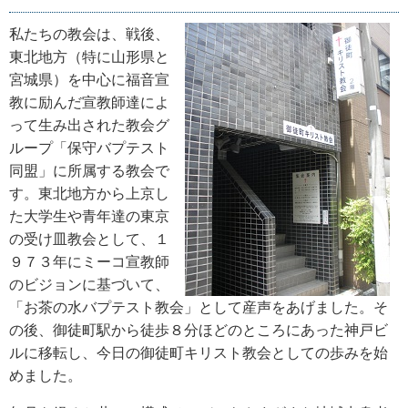
私たちの教会は、戦後、
東北地方（特に山形県と
宮城県）を中心に福音宣
教に励んだ宣教師達によ
って生み出された教会グ
ループ「保守バプテスト
同盟」に所属する教会で
す。東北地方から上京し
た大学生や青年達の東京
の受け皿教会として、１
９７３年にミーコ宣教師
のビジョンに基づいて、
「お茶の水バプテスト教会」として産声をあげました。そ
の後、御徒町駅から徒歩８分ほどのところにあった神戸ビ
ルに移転し、今日の御徒町キリスト教会としての歩みを始
めました。