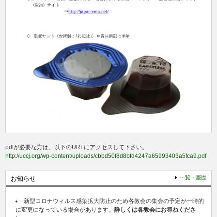
pdfが必要な方は、以下のURLにアクセスして下さい。
http://uccj.org/wp-content/uploads/cbbd50f8d8bfd4247a65993403a5fca9.pdf
一覧・履歴
お知らせ
新型コロナウィルス感染拡大防止のため各教会の集会の予定が一時的
に変更になっている場合があります。
詳しくは各教会にお尋ねくださ