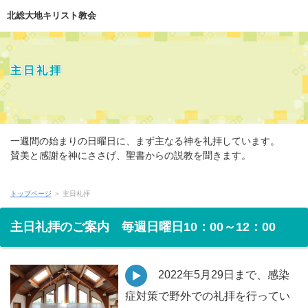
北総大地キリスト教会
主日礼拝
一週間の始まりの日曜日に、まず主なる神を礼拝しています。
賛美と感謝を神にささげ、聖書からの説教を聞きます。
聖書が教えるまことの神を礼拝することが、私たちが教会として
トップページ
＞ 主日礼拝
集うことの目的です。
主日礼拝のご案内 毎週日曜日10：00～12：00
2022年5月29日まで、感染
症対策で野外での礼拝を行ってい