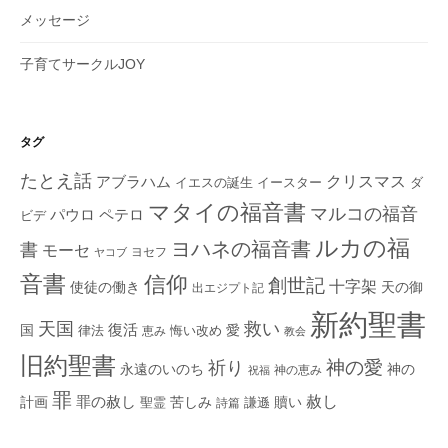
メッセージ
子育てサークルJOY
タグ
たとえ話
クリスマス
アブラハム
イエスの誕生
ダ
イースター
マタイの福音書
マルコの福音
ペテロ
パウロ
ビデ
ルカの福
ヨハネの福音書
書
モーセ
ヨセフ
ヤコブ
音書
信仰
創世記
十字架
使徒の働き
天の御
出エジプト記
新約聖書
救い
天国
復活
国
律法
愛
恵み
悔い改め
教会
旧約聖書
神の愛
祈り
永遠のいのち
神の
神の恵み
祝福
罪
赦し
計画
罪の赦し
苦しみ
贖い
聖霊
詩篇
謙遜