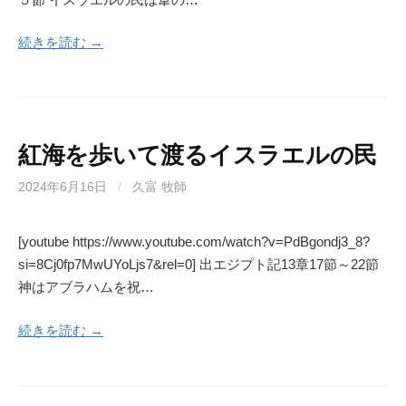
続きを読む →
紅海を歩いて渡るイスラエルの民
2024年6月16日
/
久富 牧師
[youtube https://www.youtube.com/watch?v=PdBgondj3_8?
si=8Cj0fp7MwUYoLjs7&rel=0] 出エジプト記13章17節～22節
神はアブラハムを祝…
続きを読む →