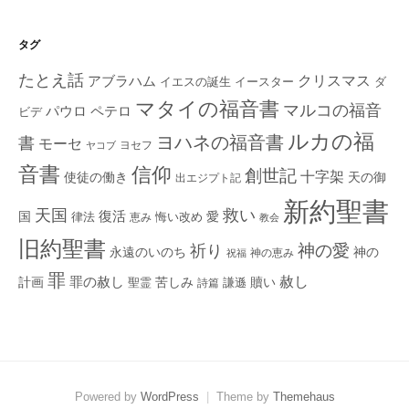
タグ
たとえ話
クリスマス
アブラハム
イエスの誕生
ダ
イースター
マタイの福音書
マルコの福音
ペテロ
パウロ
ビデ
ルカの福
ヨハネの福音書
書
モーセ
ヨセフ
ヤコブ
音書
信仰
創世記
十字架
使徒の働き
天の御
出エジプト記
新約聖書
救い
天国
復活
国
律法
愛
恵み
悔い改め
教会
旧約聖書
神の愛
祈り
永遠のいのち
神の
神の恵み
祝福
罪
赦し
計画
罪の赦し
苦しみ
贖い
聖霊
詩篇
謙遜
Powered by
WordPress
|
Theme by
Themehaus