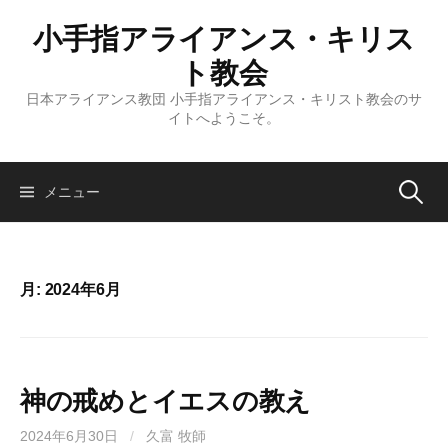
コ
小手指アライアンス・キリス
ン
テ
ト教会
ン
日本アライアンス教団 小手指アライアンス・キリスト教会のサ
ツ
イトへようこそ。
へ
ス
キ
検
メニュー
ッ
プ
索:
月:
2024年6月
神の戒めとイエスの教え
2024年6月30日
/
久富 牧師