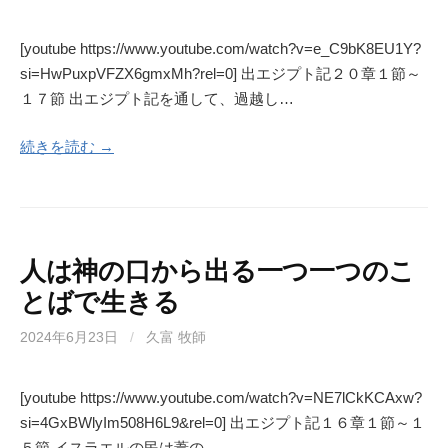
[youtube https://www.youtube.com/watch?v=e_C9bK8EU1Y?
si=HwPuxpVFZX6gmxMh?rel=0] 出エジプト記２０章１節～
１７節 出エジプト記を通して、過越し…
続きを読む →
人は神の口から出る一つ一つのこ
とばで生きる
2024年6月23日
/
久富 牧師
[youtube https://www.youtube.com/watch?v=NE7lCkKCAxw?
si=4GxBWlyIm508H6L9&rel=0] 出エジプト記１６章１節～１
５節 イスラエルの民は葦の…