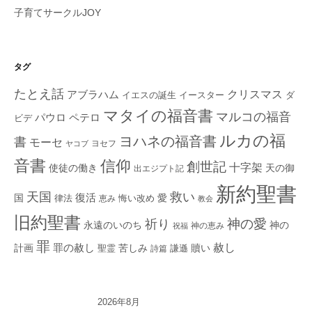
子育てサークルJOY
タグ
たとえ話
クリスマス
アブラハム
イエスの誕生
ダ
イースター
マタイの福音書
マルコの福音
ペテロ
パウロ
ビデ
ルカの福
ヨハネの福音書
書
モーセ
ヨセフ
ヤコブ
音書
信仰
創世記
十字架
使徒の働き
天の御
出エジプト記
新約聖書
救い
天国
復活
国
律法
愛
恵み
悔い改め
教会
旧約聖書
神の愛
祈り
永遠のいのち
神の
神の恵み
祝福
罪
赦し
計画
罪の赦し
苦しみ
贖い
聖霊
詩篇
謙遜
2026年8月