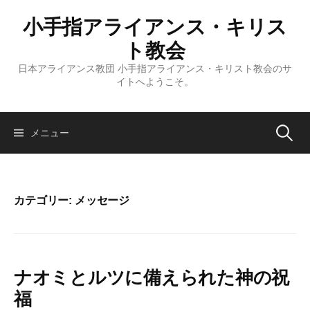
コ
小手指アライアンス・キリス
ン
テ
ト教会
ン
日本アライアンス教団 小手指アライアンス・キリスト教会のサ
ツ
イトへようこそ。
へ
ス
キ
検
メニュー
ッ
プ
索:
カテゴリー:
メッセージ
ナオミとルツに備えられた神の祝
福