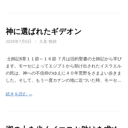
神に選ばれたギデオン
2026年7月5日
/
久富 牧師
士師記6章１１節～１６節 ７月は旧約聖書の士師記から学び
ます。モーセによってエジプトから助け出されたイスラエル
の民は、神への不信仰のゆえに４０年荒野をさまよい歩きま
した。そして、もう一度カナンの地に近づいた時、モーセ…
続きを読む →