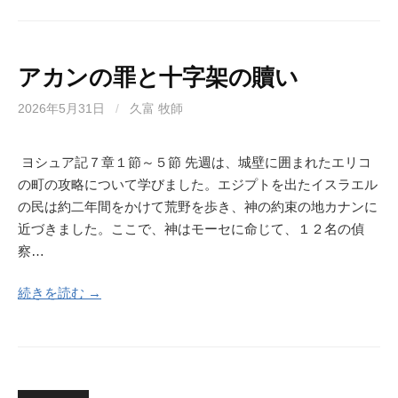
アカンの罪と十字架の贖い
2026年5月31日
/
久富 牧師
ヨシュア記７章１節～５節 先週は、城壁に囲まれたエリコ
の町の攻略について学びました。エジプトを出たイスラエル
の民は約二年間をかけて荒野を歩き、神の約束の地カナンに
近づきました。ここで、神はモーセに命じて、１２名の偵
察…
続きを読む →