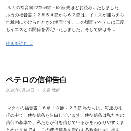
ルカの福音書22章54節～62節 先ほどお読みいたしました、
ルカの福音書２２章５４節から６２節は、イエスが捕らえら
れ裁判にかけらたときの場面です。この場面でペテロは三度
もイエスとの関係を否定いたしました。そして彼は外…
続きを読む →
ペテロの信仰告白
2026年6月14日
/
久富 牧師
マタイの福音書１６章１３節～２３節 私たちは、毎週の礼
拝の中で、使徒信条を告白しています。使徒信条は私たちの
信仰の基準で、私たちが何を信じているかをわかりやすくま
とめた文章です。この使徒信条を告白する教会は同じ神を