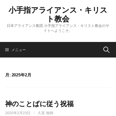
コ
小手指アライアンス・キリス
ン
テ
ト教会
ン
日本アライアンス教団 小手指アライアンス・キリスト教会のサ
ツ
イトへようこそ。
へ
ス
キ
検
メニュー
ッ
プ
索:
月:
2025年2月
神のことばに従う祝福
2025年2月23日
/
久富 牧師