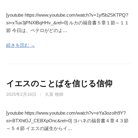
[youtube https://www.youtube.com/watch?v=1yf5b2SKTPQ?
si=xTux3jPNXlBqHHv_&rel=0] ルカの福音書５章１節～１１
節 今日は、ペテロがどのよ…
続きを読む →
イエスのことばを信じる信仰
2025年2月16日
/
久富 牧師
[youtube https://www.youtube.com/watch?v=eYa3ozoIh9Y?
si=BTXhtGJ_CEBXpOnc&rel=0] ヨハネの福音書４章４３節
～５４節 イエスの誕生からイ…