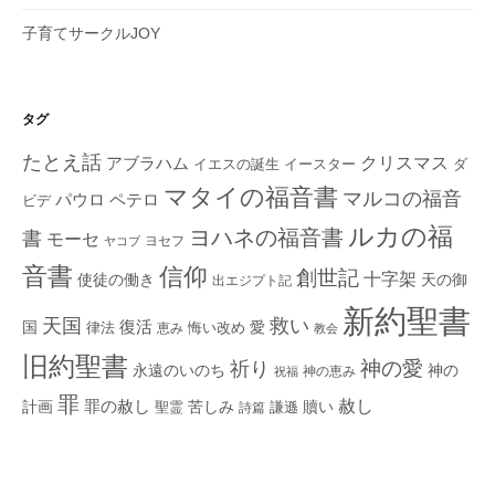
子育てサークルJOY
タグ
たとえ話
クリスマス
アブラハム
イエスの誕生
ダ
イースター
マタイの福音書
マルコの福音
ペテロ
パウロ
ビデ
ルカの福
ヨハネの福音書
書
モーセ
ヨセフ
ヤコブ
音書
信仰
創世記
十字架
使徒の働き
天の御
出エジプト記
新約聖書
救い
天国
復活
国
律法
愛
恵み
悔い改め
教会
旧約聖書
神の愛
祈り
永遠のいのち
神の
神の恵み
祝福
罪
赦し
計画
罪の赦し
苦しみ
贖い
聖霊
詩篇
謙遜