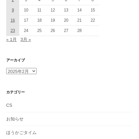
9
10
11
12
13
14
15
16
17
18
19
20
21
22
23
24
25
26
27
28
« 1月
3月 »
アーカイブ
ア
ー
カ
イ
カテゴリー
ブ
CS
お知らせ
ほうかごタイム