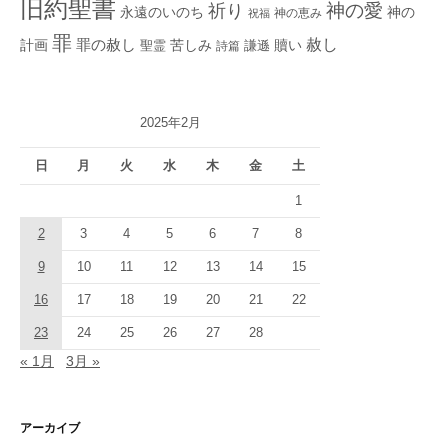
旧約聖書
神の愛
祈り
永遠のいのち
神の
神の恵み
祝福
罪
赦し
計画
罪の赦し
苦しみ
贖い
聖霊
詩篇
謙遜
2025年2月
日
月
火
水
木
金
土
1
2
3
4
5
6
7
8
9
10
11
12
13
14
15
16
17
18
19
20
21
22
23
24
25
26
27
28
« 1月
3月 »
アーカイブ