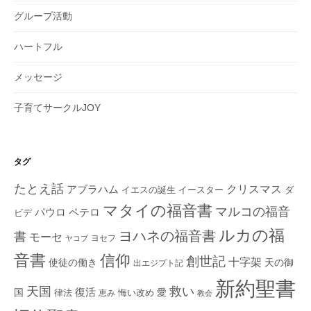
グループ活動
ハートフル
メッセージ
子育てサークルJOY
タグ
たとえ話
クリスマス
アブラハム
イエスの誕生
ダ
イースター
マタイの福音書
マルコの福音
ペテロ
パウロ
ビデ
ルカの福
ヨハネの福音書
書
モーセ
ヨセフ
ヤコブ
音書
信仰
創世記
十字架
使徒の働き
天の御
出エジプト記
新約聖書
救い
天国
復活
国
律法
愛
恵み
悔い改め
教会