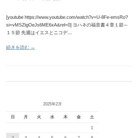
[youtube https://www.youtube.com/watch?v=U-8Fe-emsRo?
si=vMSZtgOeJs6ME6xA&rel=0] ヨハネの福音書４章１節～
１５節 先週はイエスとニコデ…
続きを読む →
2025年2月
日
月
火
水
木
金
土
1
2
3
4
5
6
7
8