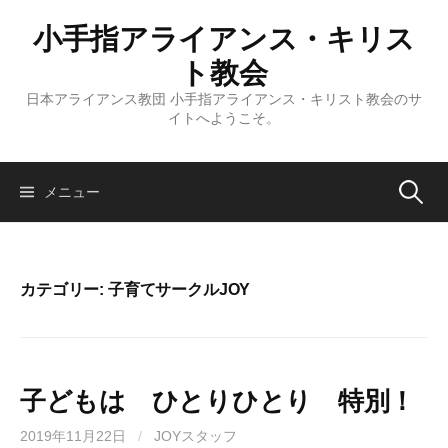
コ
小手指アライアンス・キリス
ン
テ
ト教会
ン
日本アライアンス教団 小手指アライアンス・キリスト教会のサ
ツ
イトへようこそ。
へ
ス
キ
検
メニュー
ッ
プ
索:
カテゴリー:
子育てサークルJOY
子どもは ひとりひとり 特別！
2019年11月22日
/
JOYスタッフ