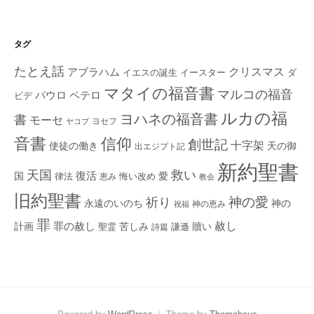
タグ
たとえ話
クリスマス
アブラハム
イエスの誕生
ダ
イースター
マタイの福音書
マルコの福音
ペテロ
パウロ
ビデ
ルカの福
ヨハネの福音書
書
モーセ
ヨセフ
ヤコブ
音書
信仰
創世記
十字架
使徒の働き
天の御
出エジプト記
新約聖書
救い
天国
復活
国
律法
愛
恵み
悔い改め
教会
旧約聖書
神の愛
祈り
永遠のいのち
神の
神の恵み
祝福
罪
赦し
計画
罪の赦し
苦しみ
贖い
聖霊
詩篇
謙遜