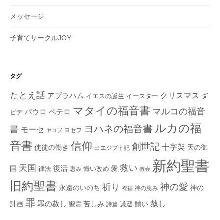
メッセージ
子育てサークルJOY
タグ
たとえ話
クリスマス
アブラハム
イエスの誕生
ダ
イースター
マタイの福音書
マルコの福音
ペテロ
パウロ
ビデ
ルカの福
ヨハネの福音書
書
モーセ
ヨセフ
ヤコブ
音書
信仰
創世記
十字架
使徒の働き
天の御
出エジプト記
新約聖書
救い
天国
復活
国
律法
愛
恵み
悔い改め
教会
旧約聖書
神の愛
祈り
永遠のいのち
神の
神の恵み
祝福
罪
赦し
計画
罪の赦し
苦しみ
贖い
聖霊
詩篇
謙遜