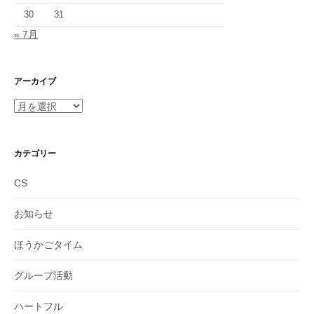
30
31
« 7月
アーカイブ
ア
ー
カ
イ
カテゴリー
ブ
CS
お知らせ
ほうかごタイム
グループ活動
ハートフル