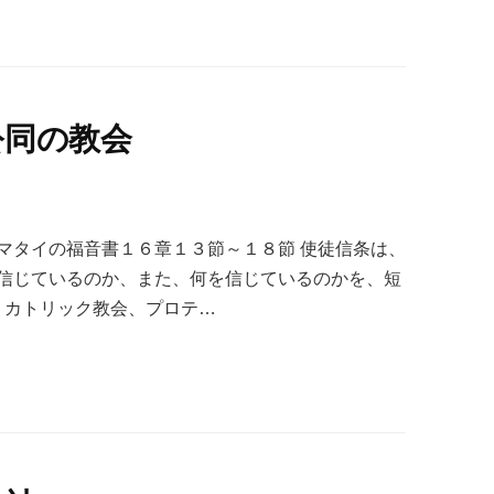
公同の教会
マタイの福音書１６章１３節～１８節 使徒信条は、
信じているのか、また、何を信じているのかを、短
、カトリック教会、プロテ…