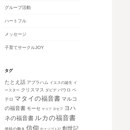
グループ活動
ハートフル
メッセージ
子育てサークルJOY
タグ
たとえ話
アブラハム
イエスの誕生
イ
クリスマス
ペ
パウロ
ダビデ
ースター
マタイの福音書
マルコ
テロ
ヨハ
の福音書
モーセ
ヨセフ
ヤコブ
ルカの福音書
ネの福音書
信仰
創世記
使徒の働き
出エジプト記