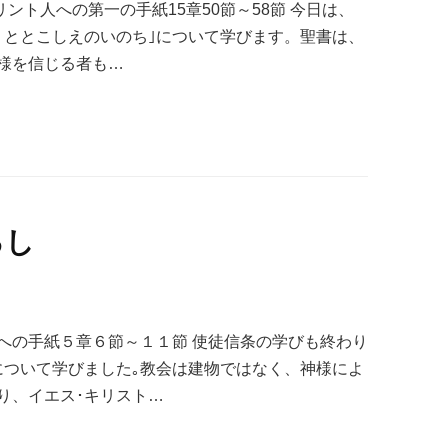
リント人への第一の手紙15章50節～58節 今日は、
りととこしえのいのち｣について学びます。聖書は、
様を信じる者も…
るし
への手紙５章６節～１１節 使徒信条の学びも終わり
について学びました｡教会は建物ではなく、神様によ
り、イエス･キリスト…