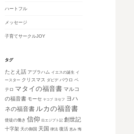
ハートフル
メッセージ
子育てサークルJOY
タグ
たとえ話
アブラハム
イエスの誕生
イ
クリスマス
ペ
パウロ
ダビデ
ースター
マタイの福音書
マルコ
テロ
ヨハ
の福音書
モーセ
ヨセフ
ヤコブ
ルカの福音書
ネの福音書
信仰
創世記
使徒の働き
出エジプト記
天国
十字架
復活
天の御国
律法
恵み
悔