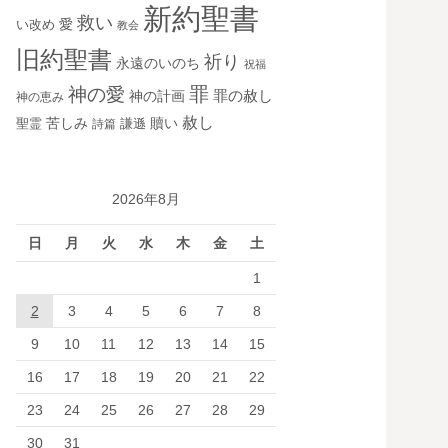
新約聖書
救い
愛
い改め
教会
旧約聖書
祈り
永遠のいのち
祝福
罪
神の愛
神の計画
罪の赦し
神の恵み
赦し
苦しみ
贖い
聖霊
詩篇
謙遜
2026年8月
日
月
火
水
木
金
土
1
2
3
4
5
6
7
8
9
10
11
12
13
14
15
16
17
18
19
20
21
22
23
24
25
26
27
28
29
30
31