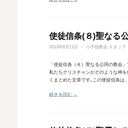
使徒信条(８)聖なる
2013年8月11日
/
小手指教会 スタッフ
「使徒信条（８）聖なる公同の教会」
私たちクリスチャンがどのような神を
くまとめた文章です｡この使徒信条は
続きを読む →