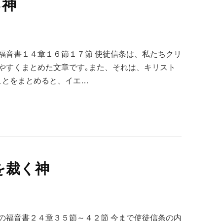
る神
福音書１４章１６節１７節 使徒信条は、私たちクリ
やすくまとめた文章です｡また、それは、キリスト
ことをまとめると、イエ…
を裁く神
の福音書２４章３５節～４２節 今まで使徒信条の内