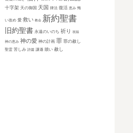
天国
十字架
復活
天の御国
律法
恵み
悔
新約聖書
救い
愛
い改め
教会
旧約聖書
祈り
永遠のいのち
祝福
罪
神の愛
神の計画
罪の赦し
神の恵み
赦し
苦しみ
贖い
聖霊
詩篇
謙遜