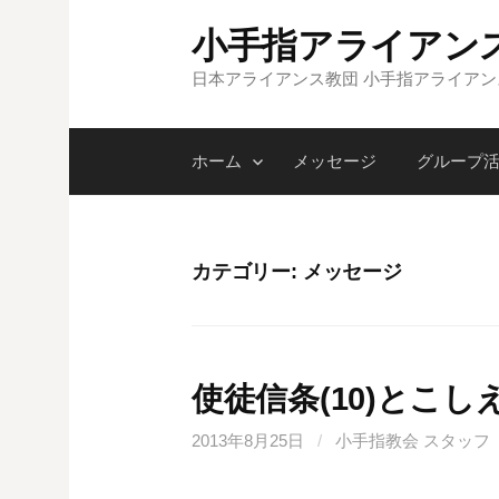
コ
小手指アライアン
ン
テ
日本アライアンス教団 小手指アライア
ン
ツ
ホーム
メッセージ
グループ
へ
ス
キ
ッ
カテゴリー:
メッセージ
プ
使徒信条(10)とこ
2013年8月25日
/
小手指教会 スタッフ