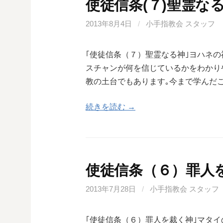
使徒信条(７)聖霊な
2013年8月4日
/
小手指教会 スタッフ
｢使徒信条（７）聖霊なる神｣ヨハネの
スチャンが何を信じているかをわかり
教の土台でもあります｡今まで学んだ
続きを読む →
使徒信条（６）罪人
2013年7月28日
/
小手指教会 スタッフ
｢使徒信条（６）罪人を裁く神｣マタイ