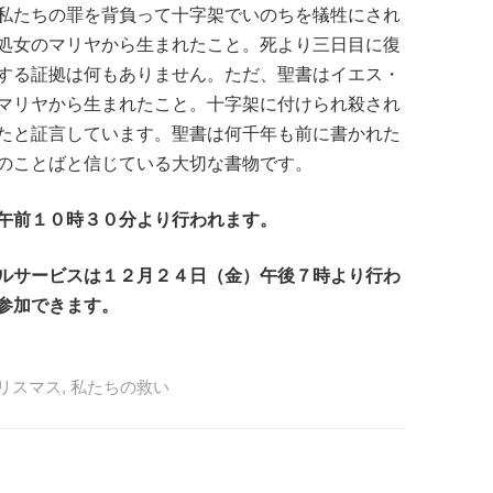
私たちの罪を背負って十字架でいのちを犠牲にされ
処女のマリヤから生まれたこと。死より三日目に復
する証拠は何もありません。ただ、聖書はイエス・
マリヤから生まれたこと。十字架に付けられ殺され
たと証言しています。聖書は何千年も前に書かれた
のことばと信じている大切な書物です。
午前１０時３０分より行われます。
ルサービスは１２月２４日（金）午後７時より行わ
参加できます。
リスマス
,
私たちの救い