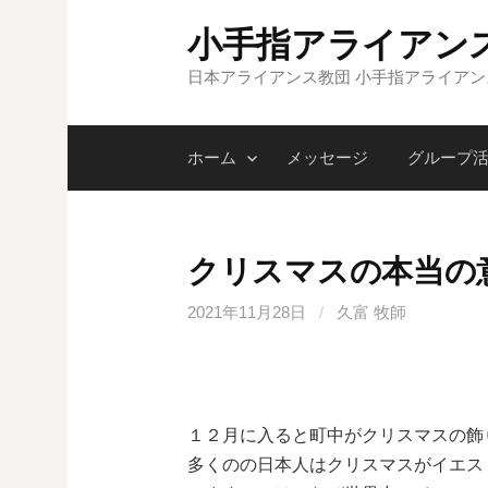
コ
小手指アライアン
ン
テ
日本アライアンス教団 小手指アライア
ン
ツ
ホーム
メッセージ
グループ
へ
ス
キ
ッ
クリスマスの本当の
プ
2021年11月28日
/
久富 牧師
１２月に入ると町中がクリスマスの飾
多くのの日本人はクリスマスがイエス