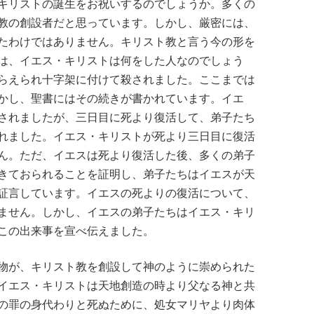
キリストの誕生をお祝いするのでしょうか。多くの
教の創設者だと思っています。しかし、厳密には、
たわけではありません。キリスト教と言う今の形を
は、イエス・キリストは何をした人なのでしょう
らえられ十字架に付けて殺されました。ここまでは
かし、聖書にはその続きが書かれています。イエ
されましたが、三日目に死より復活して、弟子たち
れました。イエス・キリストが死より三日目に復活
ん。ただ、イエスは死より復活した後、多くの弟子
きておられることを証明し、弟子たちはイエスが天
証言しています。イエスの死よりの復活について、
ません。しかし、イエスの弟子たちはイエス・キリ
この出来事を宣べ伝えました。
物が、キリスト教を創設して神のように崇められた
イエス・キリストは天地創造の時より父なる神と共
の罪の身代わりと死ぬために、処女マリヤより肉体