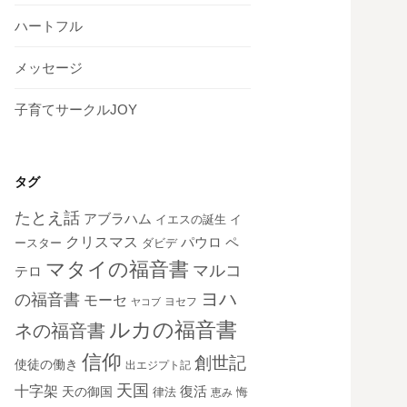
ハートフル
メッセージ
子育てサークルJOY
タグ
たとえ話
アブラハム
イエスの誕生
イ
クリスマス
ペ
パウロ
ダビデ
ースター
マタイの福音書
マルコ
テロ
ヨハ
の福音書
モーセ
ヨセフ
ヤコブ
ルカの福音書
ネの福音書
信仰
創世記
使徒の働き
出エジプト記
天国
十字架
復活
天の御国
律法
恵み
悔