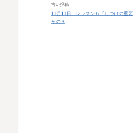
投
古い投稿
11月11日 レッスン５『しつけの重
稿
その３
ナ
ビ
ゲ
ー
シ
ョ
ン