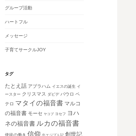
グループ活動
ハートフル
メッセージ
子育てサークルJOY
タグ
たとえ話
アブラハム
イエスの誕生
イ
クリスマス
ペ
パウロ
ダビデ
ースター
マタイの福音書
マルコ
テロ
ヨハ
の福音書
モーセ
ヨセフ
ヤコブ
ルカの福音書
ネの福音書
信仰
創世記
使徒の働き
出エジプト記