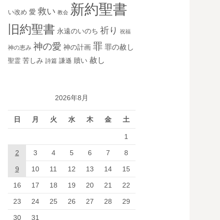
新約聖書
救い
愛
い改め
教会
旧約聖書
祈り
永遠のいのち
祝福
罪
神の愛
神の計画
罪の赦し
神の恵み
赦し
苦しみ
贖い
聖霊
詩篇
謙遜
2026年8月
日
月
火
水
木
金
土
1
2
3
4
5
6
7
8
9
10
11
12
13
14
15
16
17
18
19
20
21
22
23
24
25
26
27
28
29
30
31