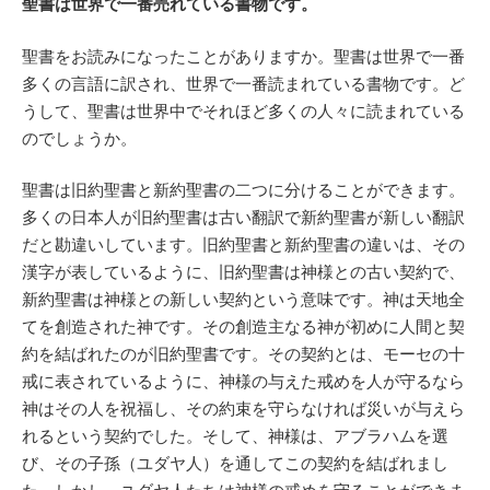
聖書は世界で一番売れている書物です。
聖書をお読みになったことがありますか。聖書は世界で一番
多くの言語に訳され、世界で一番読まれている書物です。ど
うして、聖書は世界中でそれほど多くの人々に読まれている
のでしょうか。
聖書は旧約聖書と新約聖書の二つに分けることができます。
多くの日本人が旧約聖書は古い翻訳で新約聖書が新しい翻訳
だと勘違いしています。旧約聖書と新約聖書の違いは、その
漢字が表しているように、旧約聖書は神様との古い契約で、
新約聖書は神様との新しい契約という意味です。神は天地全
てを創造された神です。その創造主なる神が初めに人間と契
約を結ばれたのが旧約聖書です。その契約とは、モーセの十
戒に表されているように、神様の与えた戒めを人が守るなら
神はその人を祝福し、その約束を守らなければ災いが与えら
れるという契約でした。そして、神様は、アブラハムを選
び、その子孫（ユダヤ人）を通してこの契約を結ばれまし