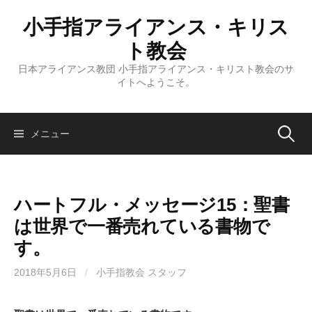
コ
小手指アライアンス・キリス
ン
テ
ト教会
ン
日本アライアンス教団 小手指アライアンス・キリスト教会のサ
ツ
イトへようこそ。
へ
ス
キ
検
メニュー
ッ
プ
索:
ハートフル・メッセージ15：聖書
は世界で一番売れている書物で
す。
2018年5月6日
/
小手指教会 スタッフ