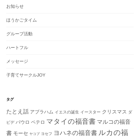
お知らせ
ほうかごタイム
グループ活動
ハートフル
メッセージ
子育てサークルJOY
タグ
たとえ話
クリスマス
アブラハム
イエスの誕生
ダ
イースター
マタイの福音書
マルコの福音
ペテロ
パウロ
ビデ
ルカの福
ヨハネの福音書
書
モーセ
ヨセフ
ヤコブ