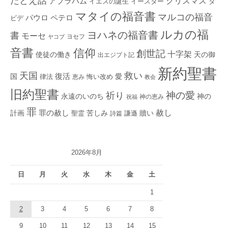
たとえ話
クリスマス
アブラハム
イエスの誕生
ダ
イースター
マタイの福音書
マルコの福音
ペテロ
パウロ
ビデ
ルカの福
ヨハネの福音書
書
モーセ
ヨセフ
ヤコブ
音書
信仰
創世記
十字架
使徒の働き
天の御
出エジプト記
新約聖書
救い
天国
復活
国
律法
愛
恵み
悔い改め
教会
旧約聖書
神の愛
祈り
永遠のいのち
神の
神の恵み
祝福
罪
赦し
計画
罪の赦し
苦しみ
贖い
聖霊
詩篇
謙遜
2026年8月
日
月
火
水
木
金
土
1
2
3
4
5
6
7
8
9
10
11
12
13
14
15