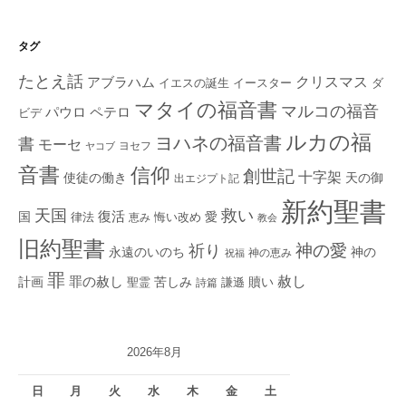
タグ
たとえ話
クリスマス
アブラハム
イエスの誕生
ダ
イースター
マタイの福音書
マルコの福音
ペテロ
パウロ
ビデ
ルカの福
ヨハネの福音書
書
モーセ
ヨセフ
ヤコブ
音書
信仰
創世記
十字架
使徒の働き
天の御
出エジプト記
新約聖書
救い
天国
復活
国
律法
愛
恵み
悔い改め
教会
旧約聖書
神の愛
祈り
永遠のいのち
神の
神の恵み
祝福
罪
赦し
計画
罪の赦し
苦しみ
贖い
聖霊
詩篇
謙遜
2026年8月
日
月
火
水
木
金
土