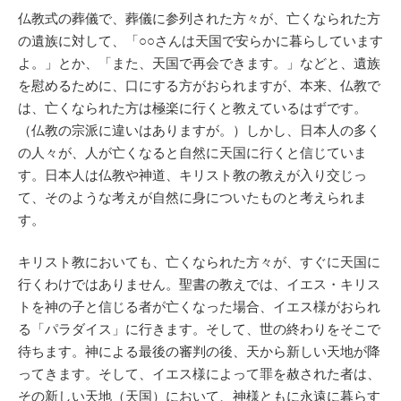
仏教式の葬儀で、葬儀に参列された方々が、亡くなられた方
の遺族に対して、「○○さんは天国で安らかに暮らしています
よ。」とか、「また、天国で再会できます。」などと、遺族
を慰めるために、口にする方がおられますが、本来、仏教で
は、亡くなられた方は極楽に行くと教えているはずです。
（仏教の宗派に違いはありますが。）しかし、日本人の多く
の人々が、人が亡くなると自然に天国に行くと信じていま
す。日本人は仏教や神道、キリスト教の教えが入り交じっ
て、そのような考えが自然に身についたものと考えられま
す。
キリスト教においても、亡くなられた方々が、すぐに天国に
行くわけではありません。聖書の教えでは、イエス・キリス
トを神の子と信じる者が亡くなった場合、イエス様がおられ
る「パラダイス」に行きます。そして、世の終わりをそこで
待ちます。神による最後の審判の後、天から新しい天地が降
ってきます。そして、イエス様によって罪を赦された者は、
その新しい天地（天国）において、神様ともに永遠に暮らす