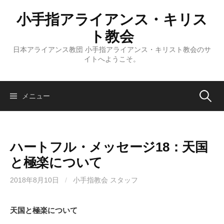
コ
小手指アライアンス・キリス
ン
テ
ト教会
ン
日本アライアンス教団 小手指アライアンス・キリスト教会のサ
ツ
イトへようこそ。
へ
ス
キ
検
メニュー
ッ
プ
索:
ハートフル・メッセージ18：天国
と極楽について
2018年8月10日
/
小手指教会 スタッフ
天国と極楽について