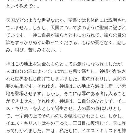
という教えです。
天国がどのような世界なのか、聖書では具体的には説明され
ていません。しかし、天国について次のように聖書に記され
ています。「神ご自身が彼らとともにおられて、彼らの目の
涙をすっかりぬぐい取ってくださる。もはや死もなく、悲し
み、叫び、苦しみもない。」
神はこの地上を完全なものとしてお創りになられましたが、
人は自分の罪によってこの地上を悪で満たし、神様が創造さ
れた世界をねじ曲げてしまいました。世の終わりは、人間の
罪の結果です。それゆえ、神様はこの地上を滅ぼし新しい天
地を登場させます。しかし、そこには罪のある者は入ること
ができません。それゆえ、神様は、ご自分のひとり子、イエ
ス・キリストを人として誕生させ、人の罪の身代わりとし
て、十字架の上でそのいのちを犠牲にされました。しかし、
イエス・キリストは神の子ゆえ、三日目に復活して、天に昇
って行かれました。神は、私たちに、イエス・キリストを神