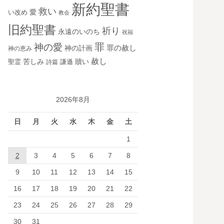
新約聖書
救い
愛
い改め
教会
旧約聖書
祈り
永遠のいのち
祝福
罪
神の愛
神の計画
罪の赦し
神の恵み
赦し
苦しみ
贖い
聖霊
詩篇
謙遜
2026年8月
日
月
火
水
木
金
土
1
2
3
4
5
6
7
8
9
10
11
12
13
14
15
16
17
18
19
20
21
22
23
24
25
26
27
28
29
30
31