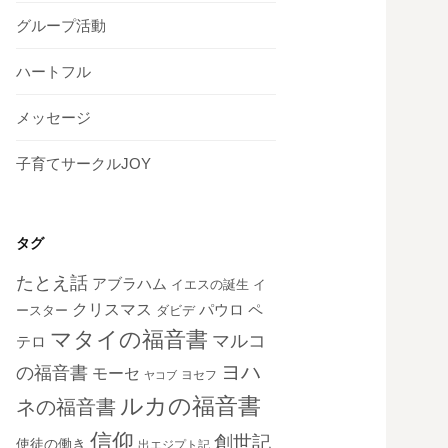
グループ活動
ハートフル
メッセージ
子育てサークルJOY
タグ
たとえ話
アブラハム
イエスの誕生
イ
クリスマス
ペ
パウロ
ダビデ
ースター
マタイの福音書
マルコ
テロ
ヨハ
の福音書
モーセ
ヨセフ
ヤコブ
ルカの福音書
ネの福音書
信仰
創世記
使徒の働き
出エジプト記