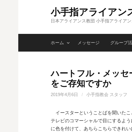
コ
小手指アライアン
ン
テ
日本アライアンス教団 小手指アライア
ン
ツ
ホーム
メッセージ
グループ
へ
ス
キ
ッ
ハートフル・メッセ
プ
をご存知ですか
2019年4月6日
/
小手指教会 スタッフ
イースターということばを聞いたこ
テレビのコマーシャルで目にするよう
に色を付けて、あちらこちらできれい