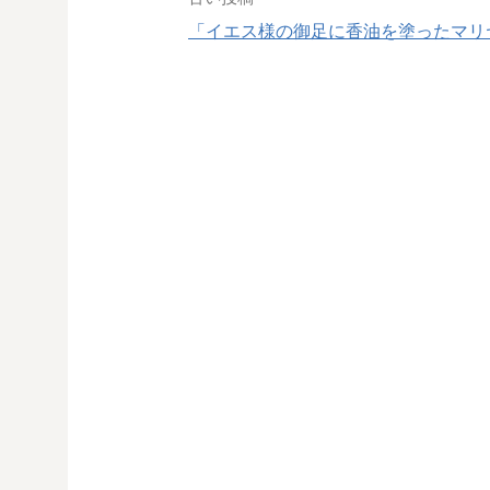
投
「イエス様の御足に香油を塗ったマリ
稿
ナ
ビ
ゲ
ー
シ
ョ
ン