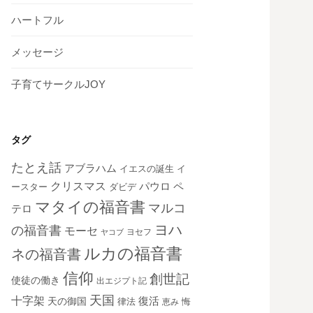
ハートフル
メッセージ
子育てサークルJOY
タグ
たとえ話
アブラハム
イエスの誕生
イ
クリスマス
ペ
パウロ
ダビデ
ースター
マタイの福音書
マルコ
テロ
ヨハ
の福音書
モーセ
ヨセフ
ヤコブ
ルカの福音書
ネの福音書
信仰
創世記
使徒の働き
出エジプト記
天国
十字架
復活
天の御国
律法
恵み
悔