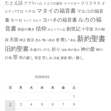
たとえ話
クリスマス
アブラハム
イエスの誕生
ダ
イースター
マタイの福音書
マルコの福音
ペテロ
パウロ
ビデ
ルカの福
ヨハネの福音書
書
モーセ
ヨセフ
ヤコブ
音書
信仰
創世記
十字架
使徒の働き
天の御
出エジプト記
新約聖書
救い
天国
復活
国
律法
愛
恵み
悔い改め
教会
旧約聖書
神の愛
祈り
永遠のいのち
神の
神の恵み
祝福
罪
赦し
計画
罪の赦し
苦しみ
贖い
聖霊
詩篇
謙遜
2026年8月
日
月
火
水
木
金
土
1
2
3
4
5
6
7
8