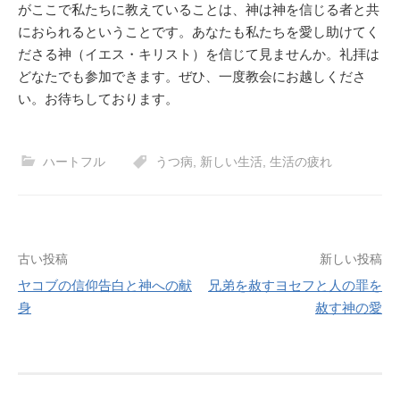
がここで私たちに教えていることは、神は神を信じる者と共
におられるということです。あなたも私たちを愛し助けてく
ださる神（イエス・キリスト）を信じて見ませんか。礼拝は
どなたでも参加できます。ぜひ、一度教会にお越しくださ
い。お待ちしております。
ハートフル
うつ病
,
新しい生活
,
生活の疲れ
投
古い投稿
新しい投稿
ヤコブの信仰告白と神への献
兄弟を赦すヨセフと人の罪を
稿
身
赦す神の愛
ナ
ビ
ゲ