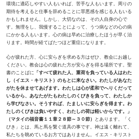
環境に適応しやすい人もいれば、苦手な人もいます。周りの
期待を考えると仕事を辞めることに罪悪感を感じる人もいる
かもしれません。しかし、大切なのは、その人自身の心で
す。無理をし、我慢することによって、うつ病などの心の病
にかかる人もいます。心の病は早めに治療したほうが早く治
ります。時間が経てばたつほど重症になります。
心が疲れた方、心に安らぎを求める方はぜひ、教会にお越し
ください。教会は心の疲れた方が安らぎを得る場所です。聖
書のことばに
「すべて疲れた人、重荷を負っている人はわた
し（イエス・キリスト）のもとに来なさい。わたしがあなた
がたを休ませてあげます。わたしは心が柔和でへりくだって
いるから、あなたがたもわたしのくびきを負って、わたしか
ら学びなさい。そうすれば、たましいに安らぎを得ます。わ
たしのくびきは負いやすく、わたしの荷は軽いからです。」
（マタイの福音書１１章２８節～３０節）
とあります。「く
びき」とは、馬と馬を繋ぐ道具の事です。神は遠く離れて、
私たちを眺めているお方ではありません。イエス・キリスト