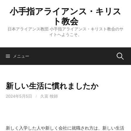
コ
小手指アライアンス・キリス
ン
テ
ト教会
ン
日本アライアンス教団 小手指アライアンス・キリスト教会のサ
ツ
イトへようこそ。
へ
ス
キ
検
メニュー
ッ
プ
索:
新しい生活に慣れましたか
2024年5月5日
/
久富 牧師
新しく入学した人や新しく会社に就職され方は、新しい生活