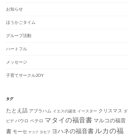
お知らせ
ほうかごタイム
グループ活動
ハートフル
メッセージ
子育てサークルJOY
タグ
たとえ話
クリスマス
アブラハム
イエスの誕生
ダ
イースター
マタイの福音書
マルコの福音
ペテロ
パウロ
ビデ
ルカの福
ヨハネの福音書
書
モーセ
ヨセフ
ヤコブ