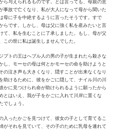
から与えられるものです。とは言っても、母親の意
が事故で亡くなり、私が大人になって母から聞いた
は母に子を中絶するように言ったそうです。すで
からです。しかし、母は父に強く私を産みたいと言
けて、私を生むことに了承しました。もし、母が父
、この世に私は誕生しませんでした。
ジプトの王はへブル人の男の子が生まれたら殺さな
かし、モーセの母は何とかモーセの命を助けようと
その泣き声も大きくなり、隠すことが出来なくなり
を助けるために、彼をかごに隠して、ナイル川の川
誰かに見つけられ命が助けられるように願ったから
めとはいえ、我が子をかごに入れて川岸に置くな
たでしょう。
の入ったかごを見つけて、彼女の子として育てるこ
姉がそれを見ていて、その子のために乳母を連れて