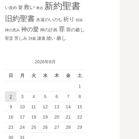
新約聖書
救い
愛
い改め
教会
旧約聖書
祈り
永遠のいのち
祝福
罪
神の愛
神の計画
罪の赦し
神の恵み
赦し
苦しみ
贖い
聖霊
詩篇
謙遜
2026年8月
日
月
火
水
木
金
土
1
2
3
4
5
6
7
8
9
10
11
12
13
14
15
16
17
18
19
20
21
22
23
24
25
26
27
28
29
30
31