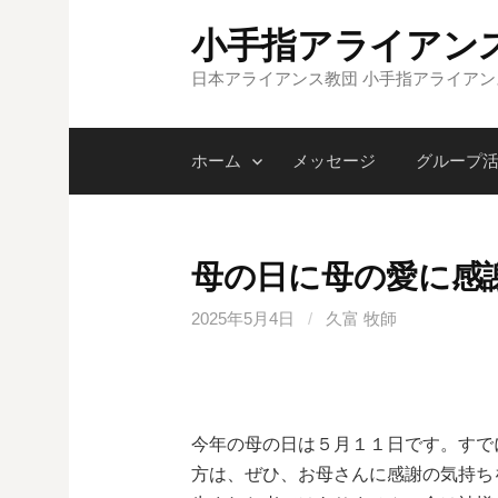
コ
小手指アライアン
ン
テ
日本アライアンス教団 小手指アライア
ン
ツ
ホーム
メッセージ
グループ
へ
ス
キ
ッ
母の日に母の愛に感
プ
2025年5月4日
/
久富 牧師
今年の母の日は５月１１日です。すで
方は、ぜひ、お母さんに感謝