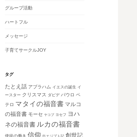
グループ活動
ハートフル
メッセージ
子育てサークルJOY
タグ
たとえ話
アブラハム
イエスの誕生
イ
クリスマス
ペ
パウロ
ダビデ
ースター
マタイの福音書
マルコ
テロ
ヨハ
の福音書
モーセ
ヨセフ
ヤコブ
ルカの福音書
ネの福音書
信仰
創世記
使徒の働き
出エジプト記