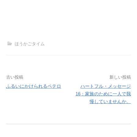
ほうかごタイム
投
古い投稿
新しい投稿
ふるいにかけられるペテロ
ハートフル・メッセージ
稿
16：家族のために一人で我
ナ
慢していませんか。
ビ
ゲ
ー