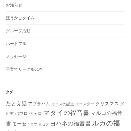
お知らせ
ほうかごタイム
グループ活動
ハートフル
メッセージ
子育てサークルJOY
タグ
たとえ話
クリスマス
アブラハム
イエスの誕生
ダ
イースター
マタイの福音書
マルコの福音
ペテロ
パウロ
ビデ
ルカの福
ヨハネの福音書
書
モーセ
ヨセフ
ヤコブ