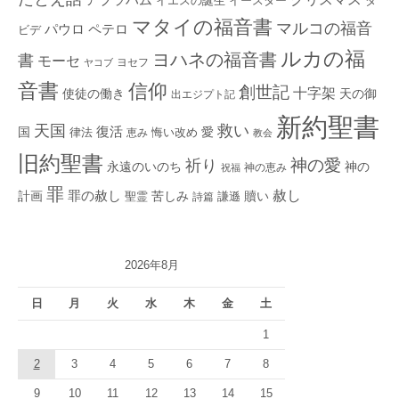
イエスの誕生
ダ
イースター
マタイの福音書
マルコの福音
ペテロ
パウロ
ビデ
ルカの福
ヨハネの福音書
書
モーセ
ヨセフ
ヤコブ
音書
信仰
創世記
十字架
使徒の働き
天の御
出エジプト記
新約聖書
救い
天国
復活
国
律法
愛
恵み
悔い改め
教会
旧約聖書
神の愛
祈り
永遠のいのち
神の
神の恵み
祝福
罪
赦し
計画
罪の赦し
苦しみ
贖い
聖霊
詩篇
謙遜
2026年8月
日
月
火
水
木
金
土
1
2
3
4
5
6
7
8
9
10
11
12
13
14
15