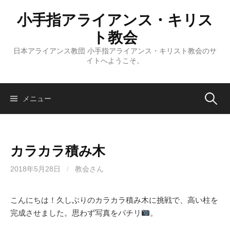
コ
小手指アライアンス・キリス
ン
テ
ト教会
ン
日本アライアンス教団 小手指アライアンス・キリスト教会のサ
ツ
イトへようこそ。
へ
ス
キ
検
メニュー
ッ
プ
索:
カラカラ積み木
2018年5月28日
/
教会さん
こんにちは！久しぶりのカラカラ積み木に挑戦で、高い柱を
完成させました。思わず写真をパチリ
。