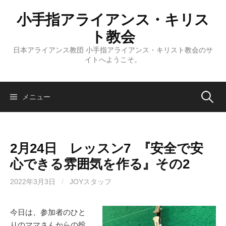
コ
小手指アライアンス・キリス
ン
テ
ト教会
ン
日本アライアンス教団 小手指アライアンス・キリスト教会のサ
ツ
イトへようこそ。
へ
ス
キ
検
メニュー
ッ
プ
索:
2月24日 レッスン7 『安全で安
心できる雰囲気を作る』その2
2022年3月3日
/
JOYスタッフ
今日は、参加者のひと
りのママさんからの投