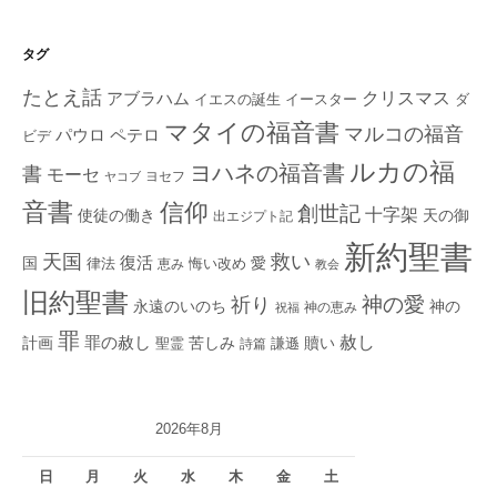
タグ
たとえ話
クリスマス
アブラハム
イエスの誕生
ダ
イースター
マタイの福音書
マルコの福音
ペテロ
パウロ
ビデ
ルカの福
ヨハネの福音書
書
モーセ
ヨセフ
ヤコブ
音書
信仰
創世記
十字架
使徒の働き
天の御
出エジプト記
新約聖書
救い
天国
復活
国
律法
愛
恵み
悔い改め
教会
旧約聖書
神の愛
祈り
永遠のいのち
神の
神の恵み
祝福
罪
赦し
計画
罪の赦し
苦しみ
贖い
聖霊
詩篇
謙遜
2026年8月
日
月
火
水
木
金
土