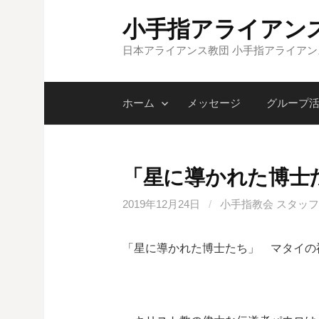
コ
小手指アライアン
ン
テ
日本アライアンス教団 小手指アライア
ン
ツ
ホーム
メッセージ
グループ
へ
ス
キ
ッ
「星に導かれた博士
プ
2019年12月24日
/
小手指教会 スタッフ
「星に導かれた博士たち」 マタイの