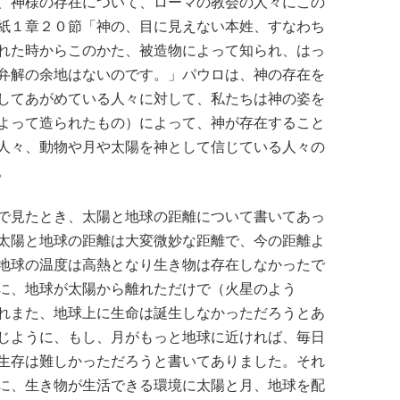
、神様の存在について、ローマの教会の人々にこの
紙１章２０節「神の、目に見えない本姓、すなわち
れた時からこのかた、被造物によって知られ、はっ
弁解の余地はないのです。」パウロは、神の存在を
してあがめている人々に対して、私たちは神の姿を
よって造られたもの）によって、神が存在すること
人々、動物や月や太陽を神として信じている人々の
。
で見たとき、太陽と地球の距離について書いてあっ
太陽と地球の距離は大変微妙な距離で、今の距離よ
地球の温度は高熱となり生き物は存在しなかったで
に、地球が太陽から離れただけで（火星のよう
れまた、地球上に生命は誕生しなかっただろうとあ
じように、もし、月がもっと地球に近ければ、毎日
生存は難しかっただろうと書いてありました。それ
に、生き物が生活できる環境に太陽と月、地球を配