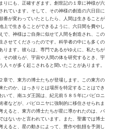
まりにも、正確すぎます。創世記の１章に神様が六
されています。そして、その神様の創造の六日目に
順番が変わっていたとしたら、人間は生きることが
地上で生きることができるように、六日間を費やし
えで、神様はご自身に似せて人間を創造され、この
生させてくださったのです。科学者の中にも多くの
あります。彼らは、専門であるがゆえに、私たちが
。その彼らが、宇宙や人間の体を研究するとき、宇
う人々が多く起こされると聞いたことがあります。
２章で、東方の博士たちが登場します。この東方の
来たのか、はっきりとは場所を特定することはでき
おいて、南ユダ王国は、紀元前５８５年にバビロニ
術者などが、バビロニヤに強制的に移住させられま
考えると、東方の博士たちが星に導かれたのは、バ
ではないかと言われています。また、聖書では博士
考えると、星の動きによって、豊作や飢饉を予測し