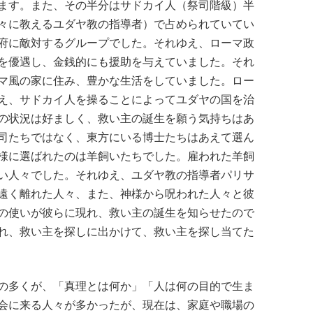
ます。また、その半分はサドカイ人（祭司階級）半
々に教えるユダヤ教の指導者）で占められていてい
府に敵対するグループでした。それゆえ、ローマ政
を優遇し、金銭的にも援助を与えていました。それ
マ風の家に住み、豊かな生活をしていました。ロー
え、サドカイ人を操ることによってユダヤの国を治
の状況は好ましく、救い主の誕生を願う気持ちはあ
司たちではなく、東方にいる博士たちはあえて選ん
様に選ばれたのは羊飼いたちでした。雇われた羊飼
い人々でした。それゆえ、ユダヤ教の指導者パリサ
遠く離れた人々、また、神様から呪われた人々と彼
の使いが彼らに現れ、救い主の誕生を知らせたので
れ、救い主を探しに出かけて、救い主を探し当てた
の多くが、「真理とは何か」「人は何の目的で生ま
会に来る人々が多かったが、現在は、家庭や職場の