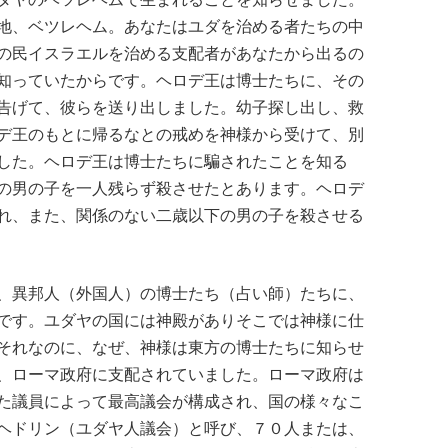
地、ベツレヘム。あなたはユダを治める者たちの中
の民イスラエルを治める支配者があなたから出るの
知っていたからです。ヘロデ王は博士たちに、その
告げて、彼らを送り出しました。幼子探し出し、救
デ王のもとに帰るなとの戒めを神様から受けて、別
した。ヘロデ王は博士たちに騙されたことを知る
の男の子を一人残らず殺させたとあります。ヘロデ
れ、また、関係のない二歳以下の男の子を殺させる
、異邦人（外国人）の博士たち（占い師）たちに、
です。ユダヤの国には神殿がありそこでは神様に仕
それなのに、なぜ、神様は東方の博士たちに知らせ
、ローマ政府に支配されていました。ローマ政府は
た議員によって最高議会が構成され、国の様々なこ
ヘドリン（ユダヤ人議会）と呼び、７０人または、