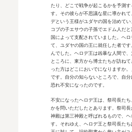
たり、どこで戦争が起こるかを予測す
す。その彼らが不思議な星に導かれて
デという王様がユダヤの国を治めてい
コブの子エサウの子孫でエドム人だと
国によって支配されていました。ヘロ
て、ユダヤの国の王に就任した者です
んでした。ヘロデ王は凶暴な人間で、
ところに、東方から博士たちが訪ねて
った方はどこにおいでになりますか。
です。自分の知らないところで、自分
恐れ不安になったのです。
不安になったヘロデ王は、祭司長たち
かを問いただしたとあります。祭司長
神殿は第三神殿と呼ばれるもので、ヘ
す。それゆえ、ヘロデ王と祭司長たち
王に対して、旧約聖書から救い主がユ