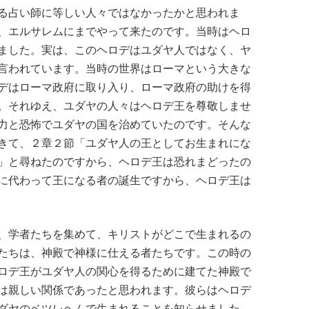
る占い師に等しい人々ではなかったかと思われま
、エルサレムにまでやって来たのです。当時はヘロ
ました。実は、このヘロデはユダヤ人ではなく、ヤ
言われています。当時の世界はローマという大きな
デはローマ政府に取り入り、ローマ政府の助けを得
。それゆえ、ユダヤの人々はヘロデ王を尊敬しませ
力と恐怖でユダヤの国を治めていたのです。そんな
きて、２章２節「ユダヤ人の王としてお生まれにな
」と尋ねたのですから、ヘロデ王は恐れまどったの
に代わって王になる者の誕生ですから、ヘロデ王は
、学者たちを集めて、キリストがどこで生まれるの
たちは、神殿で神様に仕える者たちです。この時の
ロデ王がユダヤ人の関心を得るために建てた神殿で
は親しい関係であったと思われます。彼らはヘロデ
ダヤのベツレヘムで生まれることを知らせました。