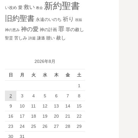
新約聖書
救い
愛
い改め
教会
旧約聖書
祈り
永遠のいのち
祝福
罪
神の愛
神の計画
罪の赦し
神の恵み
赦し
苦しみ
贖い
聖霊
詩篇
謙遜
2026年8月
日
月
火
水
木
金
土
1
2
3
4
5
6
7
8
9
10
11
12
13
14
15
16
17
18
19
20
21
22
23
24
25
26
27
28
29
30
31