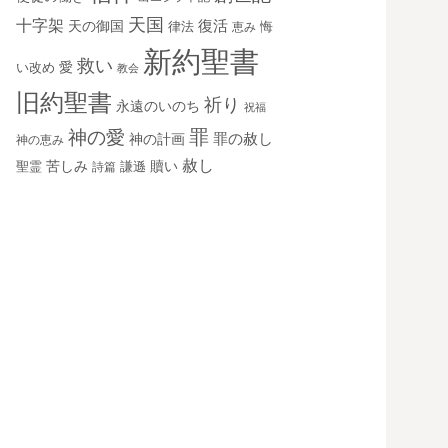
天国
十字架
復活
天の御国
律法
恵み
悔
新約聖書
救い
愛
い改め
教会
旧約聖書
祈り
永遠のいのち
祝福
罪
神の愛
神の計画
罪の赦し
神の恵み
赦し
苦しみ
贖い
聖霊
詩篇
謙遜