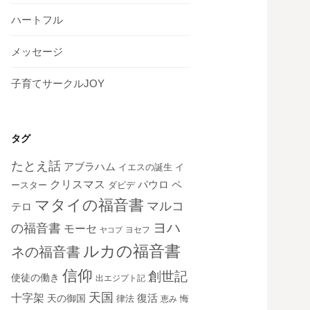
ハートフル
メッセージ
子育てサークルJOY
タグ
たとえ話
アブラハム
イエスの誕生
イ
クリスマス
ペ
パウロ
ダビデ
ースター
マタイの福音書
マルコ
テロ
ヨハ
の福音書
モーセ
ヨセフ
ヤコブ
ルカの福音書
ネの福音書
信仰
創世記
使徒の働き
出エジプト記
天国
十字架
復活
天の御国
律法
恵み
悔