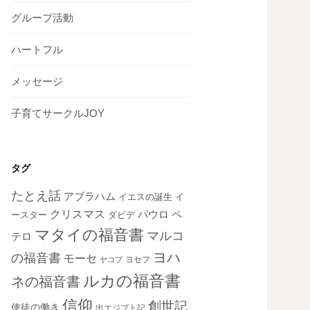
グループ活動
ハートフル
メッセージ
子育てサークルJOY
タグ
たとえ話
アブラハム
イエスの誕生
イ
クリスマス
ペ
パウロ
ダビデ
ースター
マタイの福音書
マルコ
テロ
ヨハ
の福音書
モーセ
ヨセフ
ヤコブ
ルカの福音書
ネの福音書
信仰
創世記
使徒の働き
出エジプト記