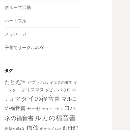
グループ活動
ハートフル
メッセージ
子育てサークルJOY
タグ
たとえ話
アブラハム
イエスの誕生
イ
クリスマス
ペ
パウロ
ダビデ
ースター
マタイの福音書
マルコ
テロ
ヨハ
の福音書
モーセ
ヨセフ
ヤコブ
ルカの福音書
ネの福音書
信仰
創世記
使徒の働き
出エジプト記