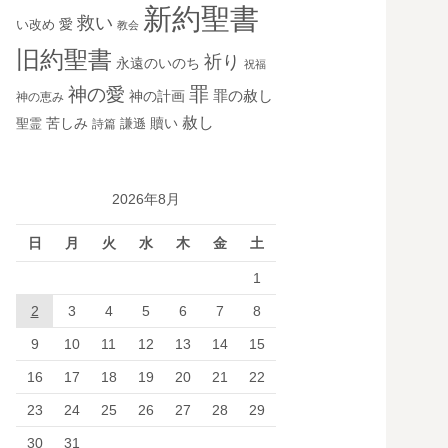
新約聖書
救い
愛
い改め
教会
旧約聖書
祈り
永遠のいのち
祝福
罪
神の愛
神の計画
罪の赦し
神の恵み
赦し
苦しみ
贖い
聖霊
詩篇
謙遜
2026年8月
日
月
火
水
木
金
土
1
2
3
4
5
6
7
8
9
10
11
12
13
14
15
16
17
18
19
20
21
22
23
24
25
26
27
28
29
30
31