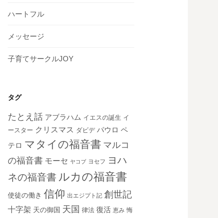
ハートフル
メッセージ
子育てサークルJOY
タグ
たとえ話
アブラハム
イエスの誕生
イ
クリスマス
ペ
パウロ
ダビデ
ースター
マタイの福音書
マルコ
テロ
ヨハ
の福音書
モーセ
ヨセフ
ヤコブ
ルカの福音書
ネの福音書
信仰
創世記
使徒の働き
出エジプト記
天国
十字架
復活
天の御国
律法
恵み
悔