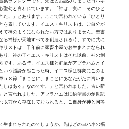
言葉ラブレターです。先ほどお読みしましたヨハネ
心聖句と言われています。「神は、実に、そのひと
れた。」とあります。ここで言われている「ひとり
とを表しています。イエス・キリストは、ご自分が
えて神のようになられたお方ではありません。聖書
なる神様が天地すべてを創造される時、すでに共に
キリストは二千年前に家畜小屋でお生まれになられ
あり、神の子イエス・キリストはそれ以前、神の創
方です。ある時、イエス様と群衆がアブラハムとイ
という議論が起こった時、イエス様は群衆にこのよ
章５８節「まことに、まことにあなたがたに言いま
たしはある』なのです。」と言われました。古い新
」と言われました。アブラハムは旧約聖書の創世記
れ以前から存在しておられると、ご自身が神と同等
。
て生まれられたのでしょうか。先ほどのヨハネの福