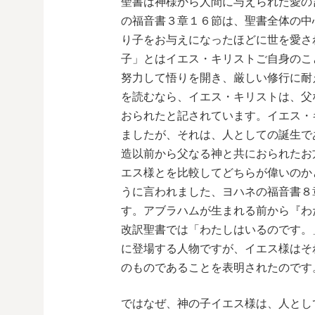
聖書は神様から人間に与えられた愛の
の福音書３章１６節は、聖書全体の中
り子をお与えになったほどに世を愛さ
子」とはイエス・キリストご自身のこ
努力して悟りを開き、厳しい修行に耐
を読むなら、イエス・キリストは、父
おられたと記されています。イエス・
ましたが、それは、人としての誕生で
造以前から父なる神と共におられたお
エス様とを比較してどちらが偉いのか
うに言われました、ヨハネの福音書８
す。アブラハムが生まれる前から『わ
改訳聖書では「わたしはいるのです。
に登場する人物ですが、イエス様はそ
のものであることを表明されたのです
ではなぜ、神の子イエス様は、人とし