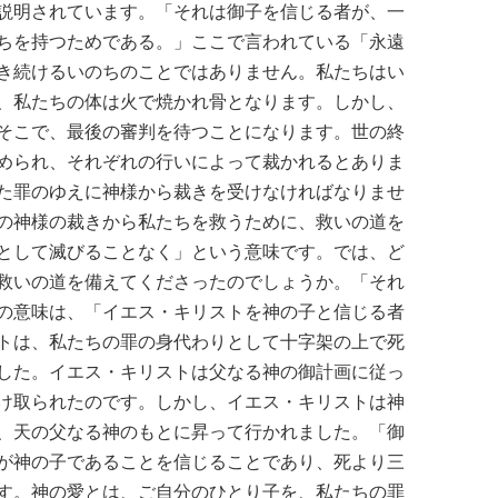
説明されています。「それは御子を信じる者が、一
ちを持つためである。」ここで言われている「永遠
き続けるいのちのことではありません。私たちはい
、私たちの体は火で焼かれ骨となります。しかし、
そこで、最後の審判を待つことになります。世の終
められ、それぞれの行いによって裁かれるとありま
た罪のゆえに神様から裁きを受けなければなりませ
の神様の裁きから私たちを救うために、救いの道を
として滅びることなく」という意味です。では、ど
救いの道を備えてくださったのでしょうか。「それ
の意味は、「イエス・キリストを神の子と信じる者
トは、私たちの罪の身代わりとして十字架の上で死
した。イエス・キリストは父なる神の御計画に従っ
け取られたのです。しかし、イエス・キリストは神
、天の父なる神のもとに昇って行かれました。「御
が神の子であることを信じることであり、死より三
す。神の愛とは、ご自分のひとり子を、私たちの罪