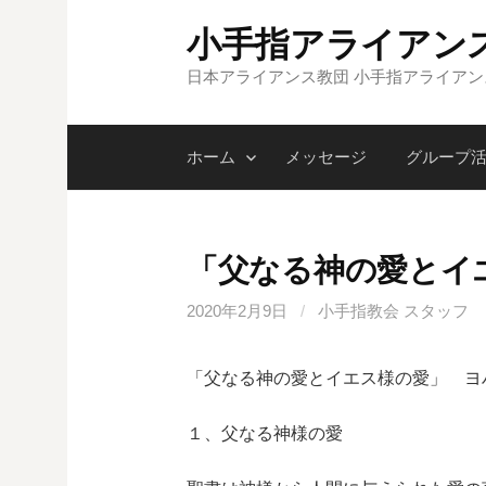
コ
小手指アライアン
ン
テ
日本アライアンス教団 小手指アライア
ン
ツ
ホーム
メッセージ
グループ
へ
ス
キ
ッ
「父なる神の愛とイ
プ
2020年2月9日
/
小手指教会 スタッフ
「父なる神の愛とイエス様の愛」 ヨ
１、父なる神様の愛