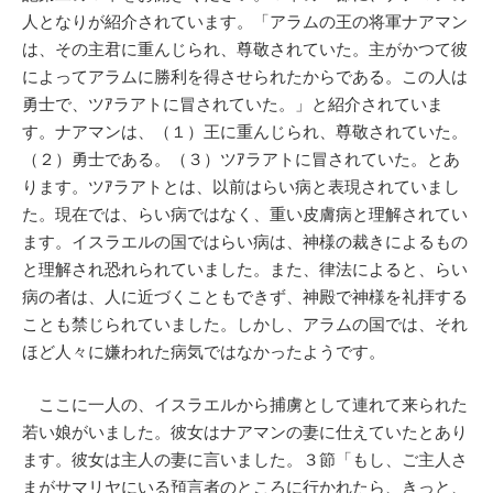
人となりが紹介されています。「アラムの王の将軍ナアマン
は、その主君に重んじられ、尊敬されていた。主がかつて彼
によってアラムに勝利を得させられたからである。この人は
勇士で、ツｱラアトに冒されていた。」と紹介されていま
す。ナアマンは、（１）王に重んじられ、尊敬されていた。
（２）勇士である。（３）ツｱラアトに冒されていた。とあ
ります。ツｱラアトとは、以前はらい病と表現されていまし
た。現在では、らい病ではなく、重い皮膚病と理解されてい
ます。イスラエルの国ではらい病は、神様の裁きによるもの
と理解され恐れられていました。また、律法によると、らい
病の者は、人に近づくこともできず、神殿で神様を礼拝する
ことも禁じられていました。しかし、アラムの国では、それ
ほど人々に嫌われた病気ではなかったようです。
ここに一人の、イスラエルから捕虜として連れて来られた
若い娘がいました。彼女はナアマンの妻に仕えていたとあり
ます。彼女は主人の妻に言いました。３節「もし、ご主人さ
まがサマリヤにいる預言者のところに行かれたら、きっと、