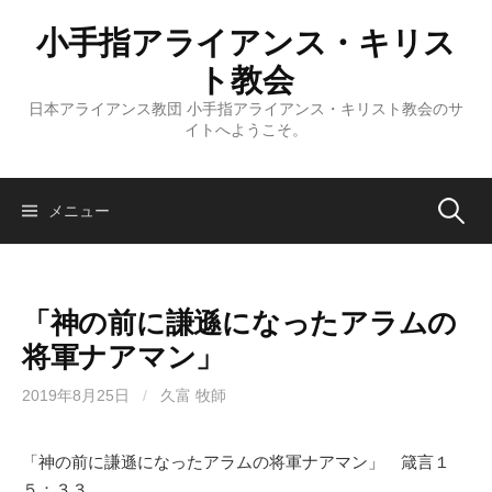
コ
小手指アライアンス・キリス
ン
テ
ト教会
ン
日本アライアンス教団 小手指アライアンス・キリスト教会のサ
ツ
イトへようこそ。
へ
ス
キ
検
メニュー
ッ
プ
索:
「神の前に謙遜になったアラムの
将軍ナアマン」
2019年8月25日
/
久富 牧師
「神の前に謙遜になったアラムの将軍ナアマン」 箴言１
５：３３