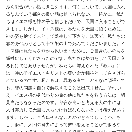
ぶん都合がいい話にきこえます。何もしないで、天国に入れ
るなんていう都合の良い話は信じられない。」確かに、私た
ちはイエス様を神の子と信じるだけで、天国に入ることがで
きます。しかし、イエス様は、私たちを天国に招くために、
神の姿を捨てて人として誕生して下さり、無実で、私たちの
罪の身代わりとして十字架の上で死んでくださいました。イ
エス様は私たちを罪から救い出すために、ご自身のいのちを
犠牲にしてくださったのです。私たちは努力をして天国に入
るわけではありませんが、私たちに与えられた「救い」に
は、神の子イエス・キリストの尊い命が犠牲としてささげら
れているのです。私たちは、罪ある者で、どんなに頑張って
も、罪の問題を自分で解決することは出来ません。それゆ
え、イエス様の身代わりの命の他に私たちを救う方法は一切
見当たらなかったのです。都合が良いと考える人の中には、
人は努力して天国に入らなければならないという考えがあり
ます。しかし、本当にそんなことができるでしょうか。も
し、仮に、人間の努力によって救いをえることができるな
ら、イエス様は人として誕生する必要ななかったし、十字架