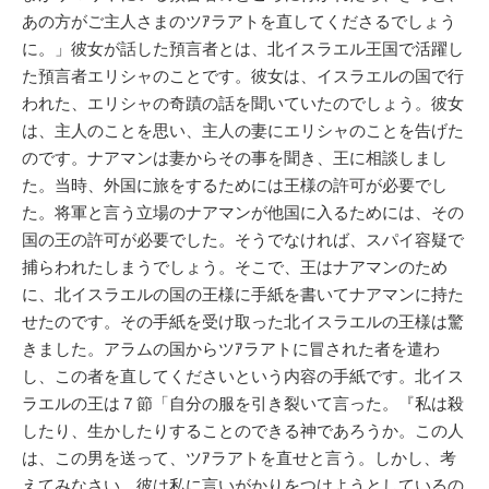
あの方がご主人さまのツｱラアトを直してくださるでしょう
に。」彼女が話した預言者とは、北イスラエル王国で活躍し
た預言者エリシャのことです。彼女は、イスラエルの国で行
われた、エリシャの奇蹟の話を聞いていたのでしょう。彼女
は、主人のことを思い、主人の妻にエリシャのことを告げた
のです。ナアマンは妻からその事を聞き、王に相談しまし
た。当時、外国に旅をするためには王様の許可が必要でし
た。将軍と言う立場のナアマンが他国に入るためには、その
国の王の許可が必要でした。そうでなければ、スパイ容疑で
捕らわれたしまうでしょう。そこで、王はナアマンのため
に、北イスラエルの国の王様に手紙を書いてナアマンに持た
せたのです。その手紙を受け取った北イスラエルの王様は驚
きました。アラムの国からツｱラアトに冒された者を遣わ
し、この者を直してくださいという内容の手紙です。北イス
ラエルの王は７節「自分の服を引き裂いて言った。『私は殺
したり、生かしたりすることのできる神であろうか。この人
は、この男を送って、ツｱラアトを直せと言う。しかし、考
えてみなさい。彼は私に言いがかりをつけようとしているの