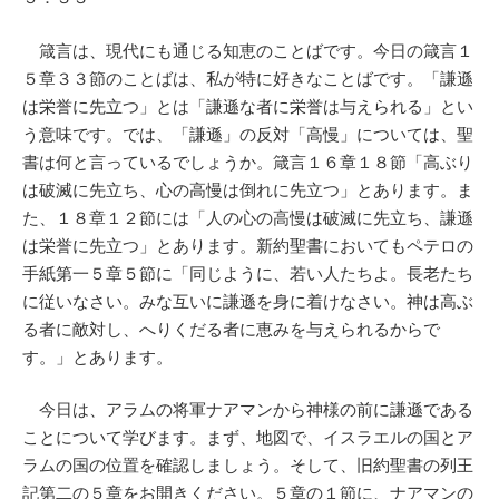
箴言は、現代にも通じる知恵のことばです。今日の箴言１
５章３３節のことばは、私が特に好きなことばです。「謙遜
は栄誉に先立つ」とは「謙遜な者に栄誉は与えられる」とい
う意味です。では、「謙遜」の反対「高慢」については、聖
書は何と言っているでしょうか。箴言１６章１８節「高ぶり
は破滅に先立ち、心の高慢は倒れに先立つ」とあります。ま
た、１８章１２節には「人の心の高慢は破滅に先立ち、謙遜
は栄誉に先立つ」とあります。新約聖書においてもペテロの
手紙第一５章５節に「同じように、若い人たちよ。長老たち
に従いなさい。みな互いに謙遜を身に着けなさい。神は高ぶ
る者に敵対し、へりくだる者に恵みを与えられるからで
す。」とあります。
今日は、アラムの将軍ナアマンから神様の前に謙遜である
ことについて学びます。まず、地図で、イスラエルの国とア
ラムの国の位置を確認しましょう。そして、旧約聖書の列王
記第二の５章をお開きください。５章の１節に、ナアマンの