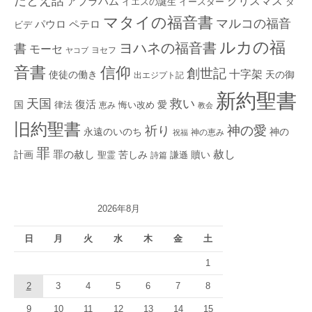
たとえ話
クリスマス
アブラハム
イエスの誕生
ダ
イースター
マタイの福音書
マルコの福音
ペテロ
パウロ
ビデ
ルカの福
ヨハネの福音書
書
モーセ
ヨセフ
ヤコブ
音書
信仰
創世記
十字架
使徒の働き
天の御
出エジプト記
新約聖書
救い
天国
復活
国
律法
愛
恵み
悔い改め
教会
旧約聖書
神の愛
祈り
永遠のいのち
神の
神の恵み
祝福
罪
赦し
計画
罪の赦し
苦しみ
贖い
聖霊
詩篇
謙遜
2026年8月
日
月
火
水
木
金
土
1
2
3
4
5
6
7
8
9
10
11
12
13
14
15