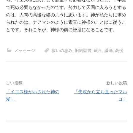
で死ぬ必要もなかったのです。努力して天国に入ろうとする
のは、人間の高慢な姿のように思います。神が私たちに求め
られたのは、ナアマンのように素直に神様のことばに従うこ
とです。それこそが、神様の前に謙遜になることです。
メッセージ
救いの恵み
,
旧約聖書
,
箴言
,
謙遜
,
高慢
投
古い投稿
新しい投稿
「イエス様が示された神の
「失敗から立ち直ったマル
稿
愛」
コ」
ナ
ビ
ゲ