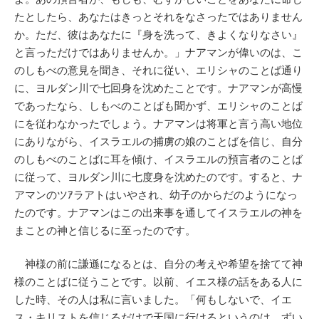
たとしたら、あなたはきっとそれをなさったではありません
か。ただ、彼はあなたに『身を洗って、きよくなりなさい』
と言っただけではありませんか。」ナアマンが偉いのは、こ
のしもべの意見を聞き、それに従い、エリシャのことば通り
に、ヨルダン川で七回身を沈めたことです。ナアマンが高慢
であったなら、しもべのことばも聞かず、エリシャのことば
にを従わなかったでしょう。ナアマンは将軍と言う高い地位
にありながら、イスラエルの捕虜の娘のことばを信じ、自分
のしもべのことばに耳を傾け、イスラエルの預言者のことば
に従って、ヨルダン川に七度身を沈めたのです。すると、ナ
アマンのツｱラアトはいやされ、幼子のからだのようになっ
たのです。ナアマンはこの出来事を通してイスラエルの神を
まことの神と信じるに至ったのです。
神様の前に謙遜になるとは、自分の考えや希望を捨てて神
様のことばに従うことです。以前、イエス様の話をある人に
した時、その人は私に言いました。「何もしないで、イエ
ス・キリストを信じるだけで天国に行けるというのは、ずい