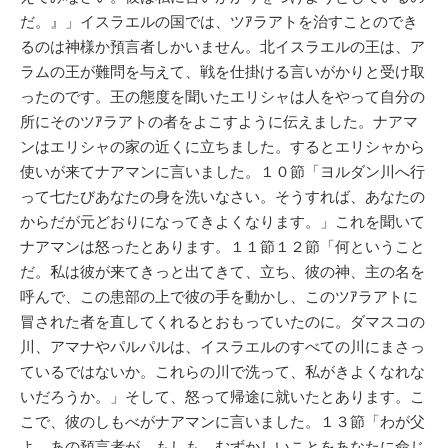
だ。』」イスラエルの国では、ツｱラアトを治すことのでき
るのは神様か預言者しかいません。北イスラエルの王は、ア
ラムの王が難問を与えて、戦を仕掛ける言いがかりと受け取
ったのです。王の態度を聞いたエリシャは人をやって自分の
所にそのツｱラアトの者をよこすように伝えました。ナアマ
ンはエリシャの家の近くに立ちました。するとエリシャから
使いが来てナアマンに言いました。１０節「ヨルダン川へ行
って七たびあなたの身を洗いなさい。そうすれば、あなたの
からだが元どおりになってきよくなります。」これを聞いて
ナアマンは怒ったとあります。１１節１２節「何ということ
だ。私は彼が来てきっと出てきて、立ち、彼の神、主の名を
呼んで、この患部の上で彼の手を動かし、このツｱラアトに
冒された者を直してくれるとおもっていたのに。ダマスコの
川、アマナやパルパルは、イスラエルのすべての川にまさっ
ているではないか。これらの川で洗って、私がきよくなれな
いだろうか。」そして、怒って帰途に就いたとあります。こ
こで、彼のしもべがナアマンに言いました。１３節「わが父
よ。あの預言者が、もしも、むずかしいことをあなたに命じ