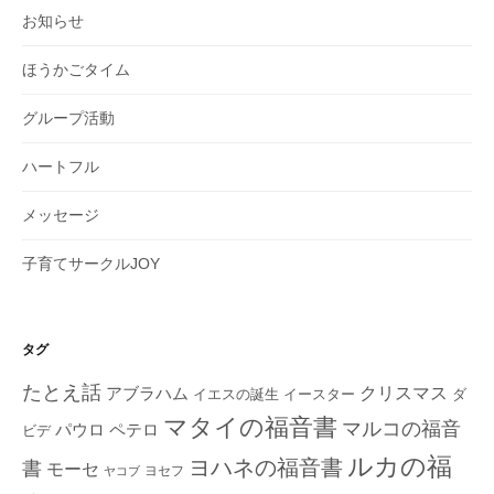
お知らせ
ほうかごタイム
グループ活動
ハートフル
メッセージ
子育てサークルJOY
タグ
たとえ話
クリスマス
アブラハム
イエスの誕生
ダ
イースター
マタイの福音書
マルコの福音
ペテロ
パウロ
ビデ
ルカの福
ヨハネの福音書
書
モーセ
ヨセフ
ヤコブ