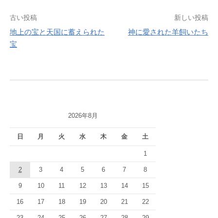
投
古い投稿
新しい投稿
地上の宝と天国に蓄えられた
神に愛された羊飼いたち
稿
宝
ナ
ビ
ゲ
ー
2026年8月
シ
日
月
火
水
木
金
土
ョ
1
ン
2
3
4
5
6
7
8
9
10
11
12
13
14
15
16
17
18
19
20
21
22
23
24
25
26
27
28
29