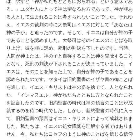
は、訳すと『神が私たちとともにおられる』という意味であ
る。」ユダヤ人にとって神は聖なるお方であって、神が罪あ
る人として生まれることは考えられないことでした。それゆ
え、イエスの裁判の時に大祭司はイエスに対して「あなたは
神の子か」と迫ったのです。そして、イエスは自分が神の子
であることを認めました。大祭司はそのイエスのことばを取
り上げ、彼を罪に定め、死刑の判決を下したのです。当時、
人間が神または、神の子と自称することは神を冒涜すること
となり、死刑の判決が下されることが決まっていました。イ
エスは、そのことを知った上で、自分が神の子であることを
認められたのです。マタイは旧約聖書のイザヤ書の御ことば
を通して、イエス・キリストは神の姿を捨てて、人となられ
た、「インマヌエル」神が私たちとともに方となられたこと
を証言したのです。旧約聖書の時代は神の預言のことばが成
就するのを待つ時代でした。しかし、新約聖書の時代に入っ
て、旧約聖書の預言はイエス・キリストによって成就されま
した。私たちは、イエスの処女降誕を理解する者ではありま
せん。今、私たちはヨセフのように神のことばを信じる信仰