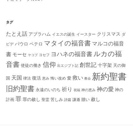
タグ
たとえ話
クリスマス
アブラハム
イエスの誕生
ダ
イースター
マタイの福音書
マルコの福音
ペテロ
パウロ
ビデ
ルカの福
ヨハネの福音書
書
モーセ
ヨセフ
ヤコブ
音書
信仰
創世記
十字架
使徒の働き
天の御
出エジプト記
新約聖書
救い
天国
復活
国
律法
愛
恵み
悔い改め
教会
旧約聖書
神の愛
祈り
永遠のいのち
神の
神の恵み
祝福
罪
赦し
計画
罪の赦し
苦しみ
贖い
聖霊
詩篇
謙遜