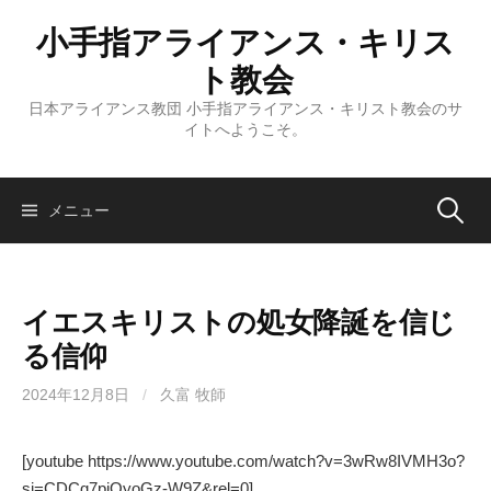
コ
小手指アライアンス・キリス
ン
テ
ト教会
ン
日本アライアンス教団 小手指アライアンス・キリスト教会のサ
ツ
イトへようこそ。
へ
ス
キ
検
メニュー
ッ
プ
索:
イエスキリストの処女降誕を信じ
る信仰
2024年12月8日
/
久富 牧師
[youtube https://www.youtube.com/watch?v=3wRw8IVMH3o?
si=CDCq7piOyoGz-W9Z&rel=0]