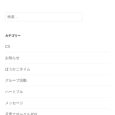
ー
カ
イ
検
ブ
索:
カテゴリー
CS
お知らせ
ほうかごタイム
グループ活動
ハートフル
メッセージ
子育てサークルJOY