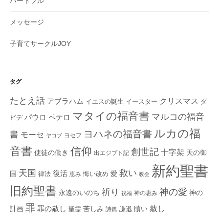
ハートフル
メッセージ
子育てサークルJOY
タグ
たとえ話
クリスマス
アブラハム
イエスの誕生
ダ
イースター
マタイの福音書
マルコの福音
ペテロ
パウロ
ビデ
ルカの福
ヨハネの福音書
書
モーセ
ヨセフ
ヤコブ
音書
信仰
創世記
十字架
使徒の働き
天の御
出エジプト記
新約聖書
救い
天国
復活
国
律法
愛
恵み
悔い改め
教会
旧約聖書
神の愛
祈り
永遠のいのち
神の
神の恵み
祝福
罪
赦し
計画
罪の赦し
苦しみ
贖い
聖霊
詩篇
謙遜