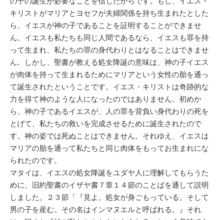
の子の誕生が必要なことを信じたからです。もし、イエス・
キリストがマリアとヨセフが夫婦関係を持ち生まれたとした
ら、イエスが神の子であることを証明することができませ
ん。イエスも私たちも同じ人間であるなら、イエスも罪を持
って生まれ、私たちの罪の身代わりとはなることはできませ
ん。しかし、聖書が教える処女降誕の意味は、神の子イエス
が肉体を持って生まれるためにマリアという女性の胎を通っ
て誕生されたということです。イエス・キリストは奇跡的な
力を得て神のような人になったのではありません。初めか
ら、神の子であるイエスが、人の罪を背負い身代わりの死を
とげて、私たちの救いを完成させるために誕生されたので
す。神の姿では死ぬことはできません。それゆえ、イエスは
マリアの胎を通って私たちと同じ肉体をもってお生まれにな
られたのです。
マタイは、イエスの処女降誕をユダヤ人に理解してもらうた
めに、旧約聖書のイザヤ書７章１４節のことばを通して説明
しました。２３節「『見よ。処女が身ごもっている。そして
男の子を産む。その名はインマヌエルと呼ばれる。』それ