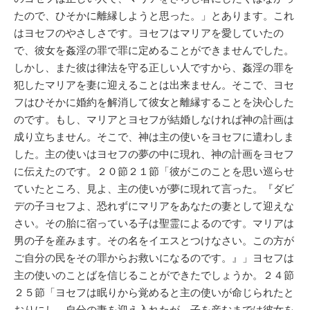
たので、ひそかに離縁しようと思った。」とあります。これ
はヨセフのやさしさです。ヨセフはマリアを愛していたの
で、彼女を姦淫の罪で罪に定めることができませんでした。
しかし、また彼は律法を守る正しい人ですから、姦淫の罪を
犯したマリアを妻に迎えることは出来ません。そこで、ヨセ
フはひそかに婚約を解消して彼女と離縁することを決心した
のです。もし、マリアとヨセフが結婚しなければ神の計画は
成り立ちません。そこで、神は主の使いをヨセフに遣わしま
した。主の使いはヨセフの夢の中に現れ、神の計画をヨセフ
に伝えたのです。２０節２１節「彼がこのことを思い巡らせ
ていたところ、見よ、主の使いが夢に現れて言った。『ダビ
デの子ヨセフよ、恐れずにマリアをあなたの妻として迎えな
さい。その胎に宿っている子は聖霊によるのです。マリアは
男の子を産みます。その名をイエスとつけなさい。この方が
ご自分の民をその罪からお救いになるのです。』」ヨセフは
主の使いのことばを信じることができたでしょうか。２４節
２５節「ヨセフは眠りから覚めると主の使いが命じられたと
おりにし、自分の妻を迎え入れたが、子を産むまでは彼女を