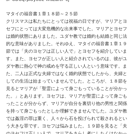
マタイの福音書１章１８節～２５節
クリスマスは私たちにとっては祝福の日ですが、マリアとヨ
セフにとっては大変危機的な出来事でした。マリアとヨセフ
は婚約状態にありました。ユダヤ教では婚約も結婚と同じ法
的な意味がありました。それゆえ、マタイの福音書１章１９
節では「夫のヨセフは正しい人で」とヨセフを紹介していま
す。また、ヨセフが正しい人と紹介されているのは、彼がユ
ダヤ教に熱心で神の戒めを守る正しい人という意味です。ま
た、二人は正式な夫婦ではなく婚約状態でしたから、夫婦と
しての生活は始まっていませんでした。ところが、１８節を
見るとマリアが「聖霊によって身ごもっていることが分かっ
た。」とあります。ヨセフは、マリアが聖霊によって身ごも
ったことが分からず、マリアが自分を裏切り他の男性と関係
を持って身ごもったとしか理解できませんでした。ユダヤ教
では姦淫の罪は重く、人々から石を投げられて殺されるとい
う大きな罪です。ヨセフは悩みました。１９節を見ると「夫
のヨセフは正しい人で、マリアをさらし者にしたくはなかっ