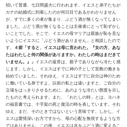
招いて普通、七日間盛大に行われます。イエスと弟子たちが
カナの結婚式に到着したのが何日目であるかわかりません
が、すでに多くの者が集まり、ぶどう酒が無くなってしまい
ました。ぶどう酒が無くなることは主催者にとって恥ずかし
いことでした。そこで、イエスの母マリアは親族が恥を見な
いようにイエスに「ぶどう酒がありません」と相談したので
す。
４節「すると、イエスは母に言われた。『女の方、あな
たはわたしと何の関係がありますか。わたしの時はまだきて
いません。』」
イエスの返答は、親子でありながら冷たく感
じます。しかし、イエスはすでに神の子として宣教の働きを
始めていました。それゆえ、イエスはすでに自分は神のため
に働いている身ですよ。以前の私とは違いますと、ご自分の
立場をはっきりさせるために、あのような冷たい態度を示し
たものと考えられます。また、「わたしの時」とは、ヨハネ
の福音書では、十字架の死と復活の時を表しています。それ
ゆえ、まだ、そのときではないという意味です。しかし、イ
エスは愛情深いお方ですから、母の心配を無視するような方
ではありません。この後、イエスは水をぶどう酒に変えるこ