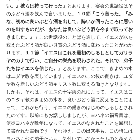
い。』彼らは持って行った」
とあります。宴会の世話役はそ
のぶどう酒を飲んで言いました。
１０節「こう言った。『み
な、初めに良いぶどう酒を出して、酔いが回ったころに悪い
のを出すものだが、あなたは良いぶどう酒を今まで取ってお
きました。』」
この世話役のことばを通して、イエスが水を
変えたぶどう酒が良い良質のぶどう酒に変わったことがわか
ります。
１１節「イエスはこれを最初のしるしとしてガリラ
ヤのカナで行い、ご自分の栄光を現わされた。それで、弟子
たちはイエスを信じた。」
とあります。ここで、きよめの水
はユダヤ教を表しています。イエスのこの後の働きは、ユダ
ヤ教を新しいぶどう酒キリスト教に変える働きとなります。
しかも、それは、イエスの十字架の死によって。イエスはこ
のユダヤ教のきよめの水を、良いぶどう酒に変えることによ
って、これから行う、イエスの働きのはじめのしるしとされ
たのです。以前にもお話ししましたが、ヨハネの福音書は、
使徒ヨハネが晩年になって、イエスのなされたことを回想し
て書かれた書物です。それゆえ、この出来事も、この時には
ヨハネも他の弟子たちも、気付いていなかったものと考えら