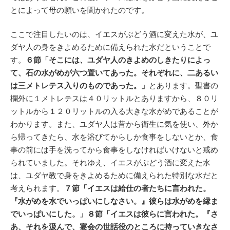
とによって母の願いを聞かれたのです。
ここで注目したいのは、イエスがぶどう酒に変えた水が、ユ
ダヤ人の身をきよめるために備えられた水だということで
す。
６節「そこには、ユダヤ人のきよめのしきたりによっ
て、石の水がめが六つ置いてあった。それぞれに、二あるい
は三メトレテス入りのものであった。」
とあります。聖書の
欄外に１メトレテスは４０リットルとありますから、８０リ
ットルから１２０リットルの入る大きな水がめであることが
わかります。また、ユダヤ人は昔から衛生に気を使い、外か
ら帰ってきたら、水を浴びてからしか食事をしないとか、食
事の前には手を洗ってから食事をしなければいけないと戒め
られていました。それゆえ、イエスがぶどう酒に変えた水
は、ユダヤ教で身をきよめるために備えられた特別な水だと
考えられます。
７節「イエスは給仕の者たちに言われた。
『水がめを水でいっぱいにしなさい。』彼らは水がめを縁ま
でいっぱいにした。」８節「イエスは彼らに言われた。『さ
あ、それを汲んで、宴会の世話役のところに持っていきなさ