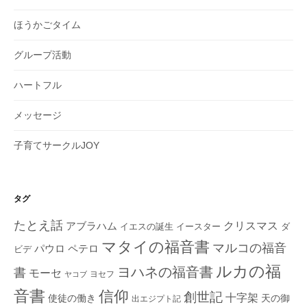
ほうかごタイム
グループ活動
ハートフル
メッセージ
子育てサークルJOY
タグ
たとえ話
クリスマス
アブラハム
イエスの誕生
ダ
イースター
マタイの福音書
マルコの福音
ペテロ
パウロ
ビデ
ルカの福
ヨハネの福音書
書
モーセ
ヨセフ
ヤコブ
音書
信仰
創世記
十字架
使徒の働き
天の御
出エジプト記