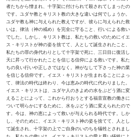
者たちから憎まれ、十字架に付けられて殺されてしまったの
です。ユダヤ教とキリスト教の大きな違いは何でしょうか。
ユダヤ教も神に与えられた教えですが、彼らに与えられた救
いは、律法（神の戒め）を完全に守ること、行いによる救い
でした。しかし、キリスト教は、私たちの救いのためにイエ
ス・キリストが神の姿を捨てて、人として誕生されたこと、
私たちの罪の身代わりとして十字架で死に、三日目に復活し
天に昇って行かれたことを信じる信仰による救いです。私た
ちの良い行いや正しさではなく。神がなして下さった神の業
を信じる信仰です。イエス・キリストが生まれることによっ
て、律法の時代は終わり、今は恵みの時代に代わりました。
イエス・キリストは、ユダヤ人のきよめの水をぶどう酒に変
えることによって、これから行おうとする福音宣教の働きに
ついて明らかにするために、水をぶどう酒に変えられたので
す。今は、神の恵によって救いが与えられる時代です。しか
し、そのために、イエス・キリスト神の姿を捨てて、人とし
て誕生され、十字架の上でご自身のいのちを犠牲とされまし
た。私たちの救いは、イエス・キリストの愛と尊い犠牲によ