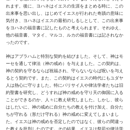
れます。後に、ヨハネはイエスの生涯をまとめる時に、この
出来事を思い出し、はじめてイエスが行われた奇蹟の意味に
気付き、ヨハネはイエスの最初のしるしとして、この出来事
をヨハネの福音書に記したものと考えられます。それゆえ、
他の福音書、マタイ、マルコ、ルカの福音書には記されなか
ったのです。
神はアブラハムと特別な契約を結びました。そして、神はモ
ーセを通して律法（神の戒め）を与えました。この契約は、
神の契約を守るならば祝福され、守らないならば呪いを与え
るとう契約です。また、この契約はイエスの時代にもユダヤ
人は熱心に守りました。特にパリサイ人や律法学者たちは旧
約聖書を研究し、どうすれば神の戒めを守り天の御国に入る
ことができるのか、人々に教え研究しました。しかし、彼ら
はしだいに、神の戒めに自分たちの教えを付け加え、自分た
ちが守れる（形だけ守れる）神の戒めに変えてしまいまし
た。イエスは神の戒めを否定したのではなく、彼らの間違っ
た教えを批判したのです。その結果、イエスは祭司や律法学