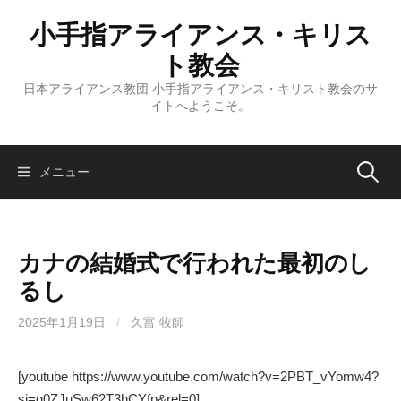
コ
小手指アライアンス・キリス
ン
テ
ト教会
ン
日本アライアンス教団 小手指アライアンス・キリスト教会のサ
ツ
イトへようこそ。
へ
ス
キ
検
メニュー
ッ
プ
索:
カナの結婚式で行われた最初のし
るし
2025年1月19日
/
久富 牧師
[youtube https://www.youtube.com/watch?v=2PBT_vYomw4?
si=q0ZJuSw62T3hCYfp&rel=0]