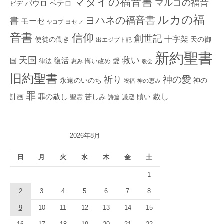
マタイの福音書
マルコの福音
ペテロ
パウロ
ビデ
ルカの福
ヨハネの福音書
書
モーセ
ヨセフ
ヤコブ
音書
信仰
創世記
十字架
使徒の働き
天の御
出エジプト記
新約聖書
救い
天国
復活
国
律法
愛
恵み
悔い改め
教会
旧約聖書
神の愛
祈り
永遠のいのち
神の
神の恵み
祝福
罪
赦し
計画
罪の赦し
苦しみ
贖い
聖霊
詩篇
謙遜
2026年8月
日
月
火
水
木
金
土
1
2
3
4
5
6
7
8
9
10
11
12
13
14
15