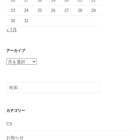
16
17
18
19
20
21
22
23
24
25
26
27
28
29
30
31
« 7月
アーカイブ
ア
ー
カ
イ
検
ブ
索:
カテゴリー
CS
お知らせ