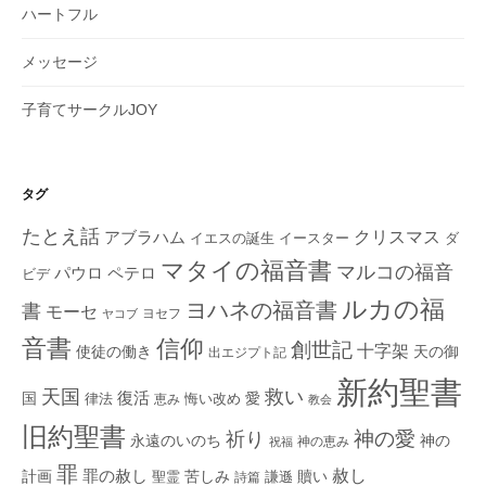
ハートフル
メッセージ
子育てサークルJOY
タグ
たとえ話
クリスマス
アブラハム
イエスの誕生
ダ
イースター
マタイの福音書
マルコの福音
ペテロ
パウロ
ビデ
ルカの福
ヨハネの福音書
書
モーセ
ヨセフ
ヤコブ
音書
信仰
創世記
十字架
使徒の働き
天の御
出エジプト記
新約聖書
救い
天国
復活
国
律法
愛
恵み
悔い改め
教会
旧約聖書
神の愛
祈り
永遠のいのち
神の
神の恵み
祝福
罪
赦し
計画
罪の赦し
苦しみ
贖い
聖霊
詩篇
謙遜