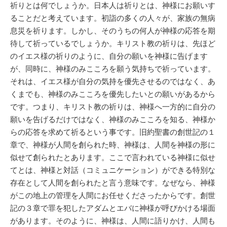
祈りとは何でしょうか。日本人は祈りとは、神様にお願いす
ることだと考えています。初詣の多くの人々が、家族の無病
息災を祈ります。しかし、そのうちの何人が神様の応答を期
待して祈っているでしょうか。キリスト教の祈りは、先ほど
のイエス様の祈りのように、自分の願いを神様に告げます
が、同時に、神様のみこころを願う気持ちで祈っています。
それは、イエス様が自分の気持を優先させるのではなく、あ
くまでも、神様のみこころを優先したいとの願いがあるから
です。つまり、キリスト教の祈りは、神様へ一方的に自分の
願いを告げるだけではなく、神様のみこころを知る、神様か
らの応答を求めて祈るという事です。旧約聖書の創世記の１
章で、神様が人間を創られた時、神様は、人間を神様の形に
似せて創られたとあります。ここで言われている神様に似せ
てとは、神様と対話（コミュニケーション）ができる特別な
存在として人間を創られたと言う意味です。なぜなら、神様
がこの地上の管理を人間にお任せくださったからです。創世
記の３章で罪を犯したアダムとエバに神様が呼びかける場面
があります。そのように、神様は、人間に語りかけ、人間も