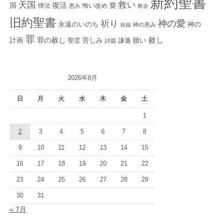
新約聖書
救い
天国
復活
国
律法
愛
恵み
悔い改め
教会
旧約聖書
神の愛
祈り
永遠のいのち
神の
神の恵み
祝福
罪
赦し
計画
罪の赦し
苦しみ
贖い
聖霊
詩篇
謙遜
2026年8月
日
月
火
水
木
金
土
1
2
3
4
5
6
7
8
9
10
11
12
13
14
15
16
17
18
19
20
21
22
23
24
25
26
27
28
29
30
31
« 7月