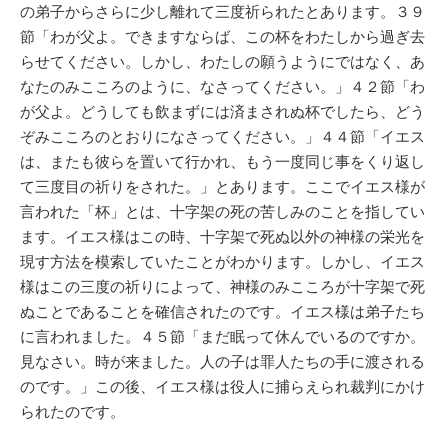
の弟子からさらに少し離れて三度祈られたとあります。３９
節「わが父よ。できますならば、この杯をわたしから過ぎ去
らせてください。しかし、わたしの願うようにではなく、あ
なたのみこころのように、なさってください。」４２節「わ
が父よ。どうしても飲まずには済まされぬ杯でしたら、どう
ぞみこころのとおりになさってください。」４４節「イエス
は、またも彼らを置いて行かれ、もう一度同じ事をくり返し
て三度目の祈りをされた。」とあります。ここでイエス様が
言われた「杯」とは、十字架の死の苦しみのことを指してい
ます。イエス様はこの時、十字架で死ぬ以外の神様の栄光を
現す方法を模索していたことがわかります。しかし、イエス
様はこの三度の祈りによって、神様のみこころが十字架で死
ぬことであることを確信されたのです。イエス様は弟子たち
に言われました。４５節「まだ眠って休んでいるのですか。
見なさい。時が来ました。人の子は罪人たちの手に渡される
のです。」この後、イエス様は役人に捕らえられ裁判にかけ
られたのです。