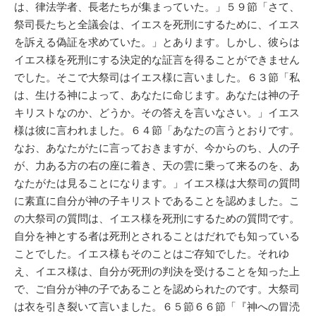
は、律法学者、長老たちが集まっていた。」５９節「さて、
祭司長たちと全議会は、イエスを死刑にするために、イエス
を訴える偽証を求めていた。」とあります。しかし、彼らは
イエス様を死刑にする決定的な証言を得ることができません
でした。そこで大祭司はイエス様に言いました。６３節「私
は、生ける神によって、あなたに命じます。あなたは神の子
キリストなのか、どうか。その答えを言いなさい。」イエス
様は彼に言われました。６４節「あなたの言うとおりです。
なお、あなたがたに言っておきますが、今からのち、人の子
が、力ある方の右の座に着き、天の雲に乗って来るのを、あ
なたがたは見ることになります。」イエス様は大祭司の質問
に素直に自分が神の子キリストであることを認めました。こ
の大祭司の質問は、イエス様を死刑にするための質問です。
自分を神とする者は死刑とされることはだれでも知っている
ことでした。イエス様もそのことはご存知でした。それゆ
え、イエス様は、自分が死刑の判決を受けることを知った上
で、ご自分が神の子であることを認められたのです。大祭司
は衣を引き裂いて言いました。６５節６６節「『神への冒涜