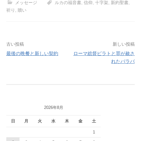
メッセージ
ルカの福音書
,
信仰
,
十字架
,
新約聖書
,
祈り
,
贖い
投
古い投稿
新しい投稿
最後の晩餐と新しい契約
ローマ総督ピラトと罪が赦さ
稿
れたバラバ
ナ
ビ
ゲ
ー
2026年8月
シ
日
月
火
水
木
金
土
ョ
1
ン