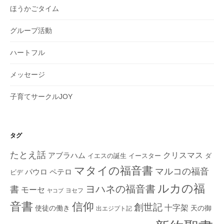
ほうかごタイム
グループ活動
ハートフル
メッセージ
子育てサークルJOY
タグ
たとえ話
クリスマス
アブラハム
イエスの誕生
ダ
イースター
マタイの福音書
マルコの福音
ペテロ
パウロ
ビデ
ルカの福
ヨハネの福音書
書
モーセ
ヨセフ
ヤコブ
音書
信仰
創世記
十字架
使徒の働き
天の御
出エジプト記