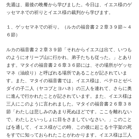
先週は、最後の晩餐から学びました。今日は、イエス様のゲ
ッセマネでの祈りとイエス様の裁判から学びます。
１、ゲッセマネでの祈り。（ルカの福音書２２章３９節～４
６節）
ルカの福音書２２章３９節「それからイエスは出て、いつも
のようにオリーブ山に行かれ、弟子たちも従った。」とあり
ます。マタイの福音書２６章３６節には、その場所がゲッセ
マネ（油絞り）と呼ばれる場所であることが記されていま
す。また、マタイの福音書では、イエス様は、ペテロとゼベ
ダイの子二人（ヤコブとヨハネ）の三人を連れて、さらに奥
に進んで行かれたことが記されています。また、イエス様は
三人にこのように言われました。マタイの福音書２６章３８
節「わたしは悲しみのあまり死ぬほどです。ここを離れない
で、わたしといっしょに目をさましていなさい。」このこと
ばを通して、イエス様がこの時、この後に起こる十字架の死
をすでに知っておられたことがわかります。イエス様は三人