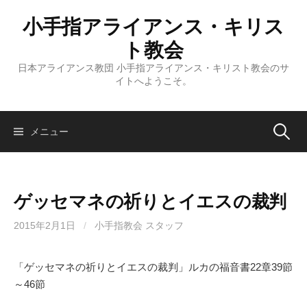
コ
小手指アライアンス・キリス
ン
テ
ト教会
ン
日本アライアンス教団 小手指アライアンス・キリスト教会のサ
ツ
イトへようこそ。
へ
ス
キ
検
メニュー
ッ
プ
索:
ゲッセマネの祈りとイエスの裁判
2015年2月1日
/
小手指教会 スタッフ
「ゲッセマネの祈りとイエスの裁判」ルカの福音書22章39節
～46節