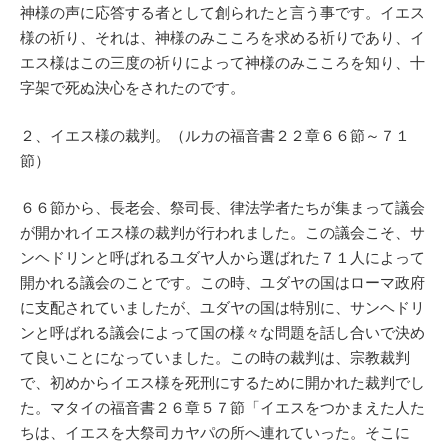
神様の声に応答する者として創られたと言う事です。イエス
様の祈り、それは、神様のみこころを求める祈りであり、イ
エス様はこの三度の祈りによって神様のみこころを知り、十
字架で死ぬ決心をされたのです。
２、イエス様の裁判。（ルカの福音書２２章６６節～７１
節）
６６節から、長老会、祭司長、律法学者たちが集まって議会
が開かれイエス様の裁判が行われました。この議会こそ、サ
ンヘドリンと呼ばれるユダヤ人から選ばれた７１人によって
開かれる議会のことです。この時、ユダヤの国はローマ政府
に支配されていましたが、ユダヤの国は特別に、サンヘドリ
ンと呼ばれる議会によって国の様々な問題を話し合いで決め
て良いことになっていました。この時の裁判は、宗教裁判
で、初めからイエス様を死刑にするために開かれた裁判でし
た。マタイの福音書２６章５７節「イエスをつかまえた人た
ちは、イエスを大祭司カヤパの所へ連れていった。そこに