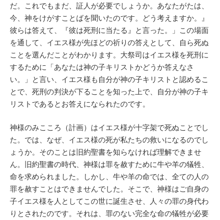
だ。これでもまだ、証人が必要でしょうか。あなたがたは、
今、神をけがすことばを聞いたのです。どう考えますか。』
彼らは答えて、『彼は死刑に当たる』と言った。」この場面
を通して、イエス様が先ほどの祈りの答えとして、自ら死ぬ
ことを選んだことがわかります。大祭司はイエス様を死刑に
するために「あなたは神の子キリストかどうか答えなさ
い。」と言い、イエス様も自分が神の子キリストと認めるこ
とで、死刑の判決が下ることを知った上で、自分が神の子キ
リストであるとお答えになられたのです。
神様のみこころ（計画）はイエス様が十字架で死ぬことでし
た。では、なぜ、イエス様の死が私たちの救いになるのでし
ょうか。そのことは旧約聖書を知らなければ理解できませ
ん。旧約聖書の時代、神様は罪を赦すために牛や羊の犠牲、
命を求められました。しかし、牛や羊の命では、全ての人の
罪を赦すことはできませんでした。そこで、神様はご自身の
子イエス様を人としてこの世に誕生させ、人々の罪の身代わ
りとされたのです。それは、罪のない完全な命の犠牲が必要