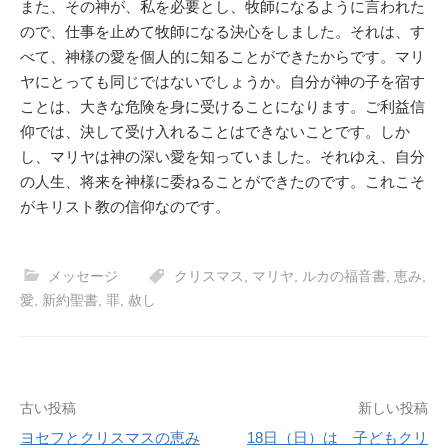
また、その神が、私を必要とし、牧師になるように言われた
ので、仕事を止めて牧師になる決心をしました。それは、す
べて、神様の愛を個人的に知ることができたからです。マリ
ヤにとっても同じではないでしょうか。自分が神の子を宿す
ことは、大きな危険を身に受けることになります。ご利益信
仰では、決して受け入れることはできないことです。しか
し、マリヤは神の深い愛を知っていました。それゆえ、自分
の人生、将来を神様に委ねることができたのです。これこそ
がキリスト教の信仰なのです。
メッセージ
クリスマス
,
マリヤ
,
ルカの福音書
,
恵み
,
愛
,
新約聖書
,
罪
,
赦し
投
古い投稿
新しい投稿
ヨセフとクリスマスの恵み
18日（日）は 子どもクリ