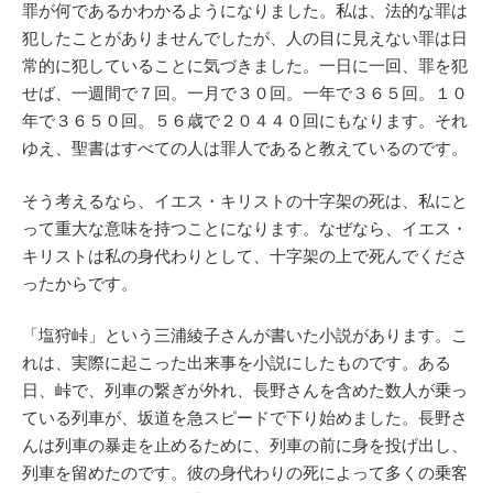
罪が何であるかわかるようになりました。私は、法的な罪は
犯したことがありませんでしたが、人の目に見えない罪は日
常的に犯していることに気づきました。一日に一回、罪を犯
せば、一週間で７回。一月で３０回。一年で３６５回。１０
年で３６５０回。５６歳で２０４４０回にもなります。それ
ゆえ、聖書はすべての人は罪人であると教えているのです。
そう考えるなら、イエス・キリストの十字架の死は、私にと
って重大な意味を持つことになります。なぜなら、イエス・
キリストは私の身代わりとして、十字架の上で死んでくださ
ったからです。
「塩狩峠」という三浦綾子さんが書いた小説があります。こ
れは、実際に起こった出来事を小説にしたものです。ある
日、峠で、列車の繋ぎが外れ、長野さんを含めた数人が乗っ
ている列車が、坂道を急スピードで下り始めました。長野さ
んは列車の暴走を止めるために、列車の前に身を投げ出し、
列車を留めたのです。彼の身代わりの死によって多くの乗客