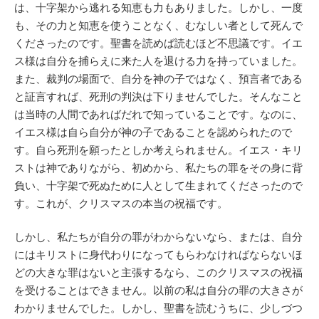
は、十字架から逃れる知恵も力もありました。しかし、一度
も、その力と知恵を使うことなく、むなしい者として死んで
くださったのです。聖書を読めば読むほど不思議です。イエ
ス様は自分を捕らえに来た人を退ける力を持っていました。
また、裁判の場面で、自分を神の子ではなく、預言者である
と証言すれば、死刑の判決は下りませんでした。そんなこと
は当時の人間であればだれで知っていることです。なのに、
イエス様は自ら自分が神の子であることを認められたので
す。自ら死刑を願ったとしか考えられません。イエス・キリ
ストは神でありながら、初めから、私たちの罪をその身に背
負い、十字架で死ぬために人として生まれてくださったので
す。これが、クリスマスの本当の祝福です。
しかし、私たちが自分の罪がわからないなら、または、自分
にはキリストに身代わりになってもらわなければならないほ
どの大きな罪はないと主張するなら、このクリスマスの祝福
を受けることはできません。以前の私は自分の罪の大きさが
わかりませんでした。しかし、聖書を読むうちに、少しづつ