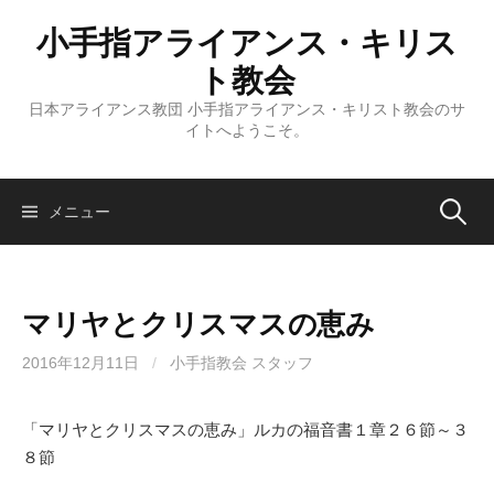
コ
小手指アライアンス・キリス
ン
テ
ト教会
ン
日本アライアンス教団 小手指アライアンス・キリスト教会のサ
ツ
イトへようこそ。
へ
ス
キ
検
メニュー
ッ
プ
索:
マリヤとクリスマスの恵み
2016年12月11日
/
小手指教会 スタッフ
「マリヤとクリスマスの恵み」ルカの福音書１章２６節～３
８節