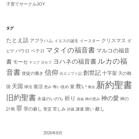
子育てサークルJOY
タグ
たとえ話
クリスマス
アブラハム
イエスの誕生
ダ
イースター
マタイの福音書
マルコの福音
ペテロ
パウロ
ビデ
ルカの福
ヨハネの福音書
書
モーセ
ヨセフ
ヤコブ
音書
信仰
創世記
十字架
使徒の働き
天の御
出エジプト記
新約聖書
救い
天国
復活
国
律法
愛
恵み
悔い改め
教会
旧約聖書
神の愛
祈り
永遠のいのち
神の
神の恵み
祝福
罪
赦し
計画
罪の赦し
苦しみ
贖い
聖霊
詩篇
謙遜
2026年8月