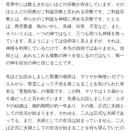
世界中には数えきれないほどの宗教が存在しています。その
ほとんどの宗教がご利益宗教と言われる宗教です。ご利益宗
教とは、何らかのご利益を神様に求める宗教です。たとえ
ば、商売繁盛、病のいやし、良縁、出世、子宝など。また、
そういう人は、一つの神ではなく、三つも四つも神様を祭っ
ています。見ようによっては信仰深く見えますが、それは、
神様を利用しているだけで、本当の信仰ではありません。信
仰とは、あれもこれも複数の神々を信じるのではなく、唯一
の神を自分の神と信じることです。
先ほどお読みしました聖書の個所は、マリヤが御使いガブリ
エルから、聖霊によって子供を身ごもることを告げられた有
名な「受胎告知」の場面です。この時、マリヤは１５歳か１
６歳だったと言われています。先週もお話しましたが、ユダ
ヤの結婚は、婚約期間が約一年あり、その後、正式に夫婦と
しての生活が始まります。それゆえ、二人は正式な夫婦であ
っても、まだ、夫婦としての生活は始まっていません。二人
は正式に夫婦としての生活が始まることを待ち望んでいたの