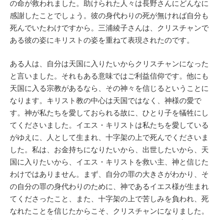
の命が救われました。助けられた人々は長野さんにどんなに
感謝したことでしょう。彼の身代わりの死が無ければ自分も
死んでいたわけですから。三浦綾子さんは、クリスチャンで
ある彼の姿にキリストの姿を重ねて表現されたのです。
ある人は、自分は天国に入りたいからクリスチャンになった
と言いました。それもある意味ではご利益信仰です。他にも
天国に入る宗教があるなら、その神々を信じるということに
なります。キリスト教の中心は天国ではなく、神様の愛で
す。神が私たちを愛しておられる故に、ひとり子を犠牲にし
てくださいました。イエス・キリストは私たちを愛している
がゆえに、人として生まれ、十字架の上で死んでくださいま
した。私は、お金持ちになりたいから、出世したいから、天
国に入りたいから、イエス・キリストを救い主、神と信じた
わけではありません。まず、自分の罪の大きさがわかり、そ
の自分の罪の身代わりのために、神であるイエス様が生まれ
てくださったこと、また、十字架の上で苦しみを負われ、死
なれたことを信じたからこそ、クリスチャンになりました。