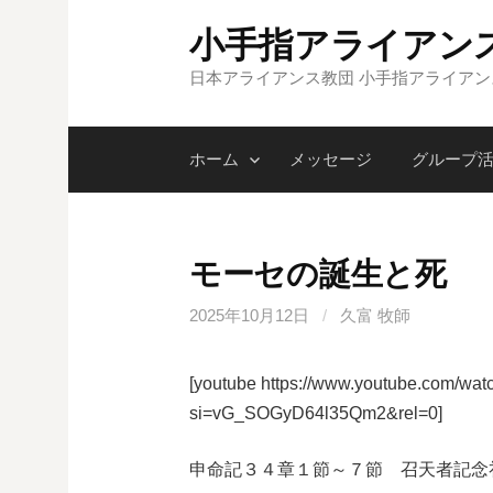
コ
小手指アライアン
ン
テ
日本アライアンス教団 小手指アライア
ン
ツ
ホーム
メッセージ
グループ
へ
ス
キ
ッ
モーセの誕生と死
プ
2025年10月12日
/
久富 牧師
[youtube https://www.youtube.com/
si=vG_SOGyD64l35Qm2&rel=0]
申命記３４章１節～７節 召天者記念