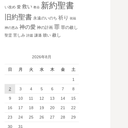
新約聖書
救い
愛
い改め
教会
旧約聖書
祈り
永遠のいのち
祝福
罪
神の愛
神の計画
罪の赦し
神の恵み
赦し
苦しみ
贖い
聖霊
詩篇
謙遜
2026年8月
日
月
火
水
木
金
土
1
2
3
4
5
6
7
8
9
10
11
12
13
14
15
16
17
18
19
20
21
22
23
24
25
26
27
28
29
30
31