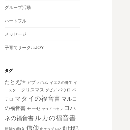
グループ活動
ハートフル
メッセージ
子育てサークルJOY
タグ
たとえ話
アブラハム
イエスの誕生
イ
クリスマス
ペ
パウロ
ダビデ
ースター
マタイの福音書
マルコ
テロ
ヨハ
の福音書
モーセ
ヨセフ
ヤコブ
ルカの福音書
ネの福音書
信仰
創世記
使徒の働き
出エジプト記