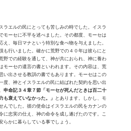
スラエルの民にとっても苦しみの時でした。イスラ
でモーセに不平を述べました。その都度、モーセは
応え、毎日マナという特別な食べ物を与えました。
蹟も行いました。確かに荒野での４０年は彼らにと
荒野での経験を通して、神が共におられ、神に養わ
はモーセの遺言の書といわれます。その内容は、荒
思い出させる教訓の書でもあります。モーセはこの
一度、神とイスラエルの民に結ばれた契約を思い出
。
申命記３４章７節「モーセが死んだときは百二十
力も衰えていなかった。」
とあります。しかし、モ
せんでした。彼の使命はイスラエルの民をカナンの
令に忠実の仕え、神の命令を成し遂げたのです。こ
安らかに暮らしている事でしょう。