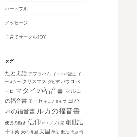
ハートフル
メッセージ
子育てサークルJOY
タグ
たとえ話
アブラハム
イエスの誕生
イ
クリスマス
ペ
パウロ
ダビデ
ースター
マタイの福音書
マルコ
テロ
ヨハ
の福音書
モーセ
ヨセフ
ヤコブ
ルカの福音書
ネの福音書
信仰
創世記
使徒の働き
出エジプト記
天国
十字架
復活
天の御国
律法
恵み
悔