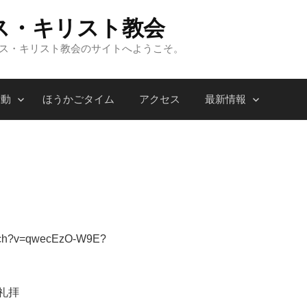
ス・キリスト教会
ンス・キリスト教会のサイトへようこそ。
活動
ほうかごタイム
アクセス
最新情報
watch?v=qwecEzO-W9E?
礼拝