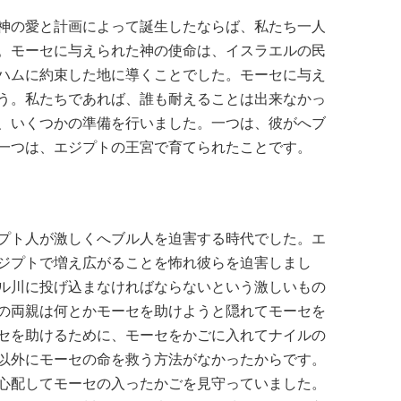
神の愛と計画によって誕生したならば、私たち一人
。モーセに与えられた神の使命は、イスラエルの民
ハムに約束した地に導くことでした。モーセに与え
う。私たちであれば、誰も耐えることは出来なかっ
、いくつかの準備を行いました。一つは、彼がへブ
一つは、エジプトの王宮で育てられたことです。
プト人が激しくへブル人を迫害する時代でした。エ
ジプトで増え広がることを怖れ彼らを迫害しまし
ル川に投げ込まなければならないという激しいもの
の両親は何とかモーセを助けようと隠れてモーセを
セを助けるために、モーセをかごに入れてナイルの
以外にモーセの命を救う方法がなかったからです。
心配してモーセの入ったかごを見守っていました。