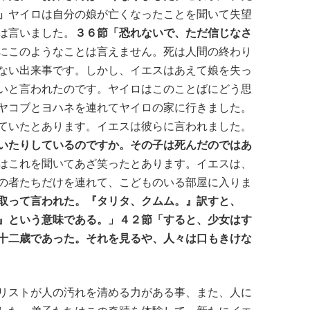
」
ヤイロは自分の娘が亡くなったことを聞いて失望
は言いました。
３６節「恐れないで、ただ信じなさ
にこのようなことは言えません。死は人間の終わり
ない出来事です。しかし、イエスはあえて娘を失っ
いと言われたのです。ヤイロはこのことばにどう思
ヤコブとヨハネを連れてヤイロの家に行きました。
ていたとあります。イエスは彼らに言われました。
いたりしているのですか。その子は死んだのではあ
はこれを聞いてあざ笑ったとあります。イエスは、
の者たちだけを連れて、こどものいる部屋に入りま
取って言われた。『タリタ、クムム。』訳すと、
』という意味である。」４２節「すると、少女はす
十二歳であった。それを見るや、人々は口もきけな
リストが人の汚れを清める力がある事、また、人に