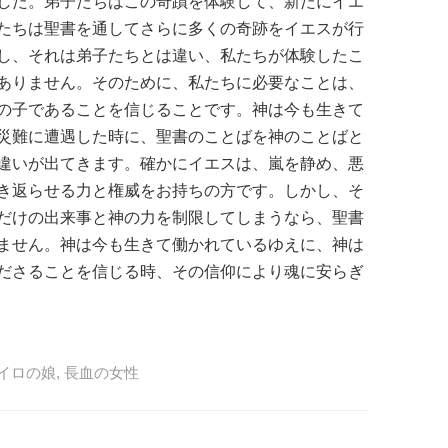
した。弟子たちはこの奇蹟を体験して、新たにイエ
たちは聖書を通してさらに多くの奇跡をイエスが行
し、それは弟子たちとは違い、私たちが体験したこ
ありません。そのために、私たちに必要なことは、
の子であることを信じることです。神は今も生きて
災難に遭遇した時に、聖書のことばを神のことばと
違いが出てきます。確かにイエスは、嵐を静め、悪
き返らせる力と権威をお持ちの方です。しかし、そ
だけの出来事と神の力を制限してしまうなら、聖書
ません。神は今も生きて働かれているゆえに、神は
ださることを信じる時、その信仰により魂に安らぎ
イロの娘
,
長血の女性