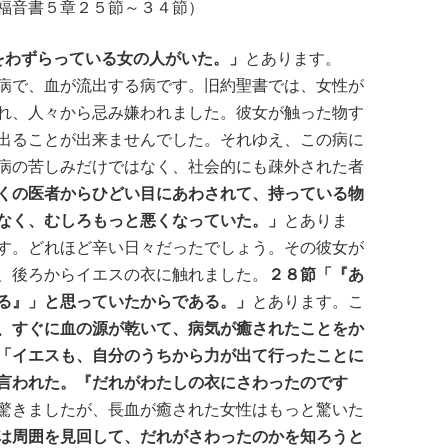
福音書５章２５節～３４節）
をわずらっている女の人がいた。」
とあります。
病で、血が流出する病です。旧約聖書では、女性が
れ、人々から忌み嫌われました。彼女が触った物す
出ることが出来ませんでした。それゆえ、この病に
病の苦しみだけではなく、社会的にも疎外された者
くの医者からひどい目にあわされて、持っている物
なく、むしろもっと悪くなっていた。」
とありま
す。どれほど辛い日々だったでしょう。その彼女が
、後ろからイエスの衣に触れました。
２８節「『あ
る』」と思っていたからである。」
とあります。こ
、すぐに血の源が乾いて、病気が癒されたことをか
「イエスも、自分のうちから力が出て行ったことに
言われた。『だれがわたしの衣にさわったのです
驚きましたが、長血が癒された女性はもっと驚いた
は周囲を見回して、だれがさわったのかを知ろうと