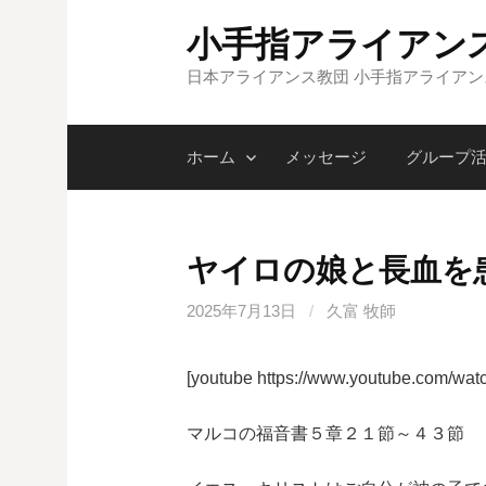
コ
小手指アライアン
ン
テ
日本アライアンス教団 小手指アライア
ン
ツ
ホーム
メッセージ
グループ
へ
ス
キ
ッ
ヤイロの娘と長血を
プ
2025年7月13日
/
久富 牧師
[youtube https://www.youtube.com/w
マルコの福音書５章２１節～４３節