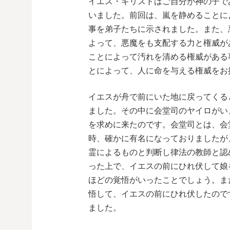
イエス・キリストはご自分が神の子で
いました。前回は、嵐を静めることに
事を弟子たちに示されました。また、
よって、悪魔をも支配する力と権威が
ことによって汚れを清める権威がある
とによって、人に命を与える権威をお
イエスが舟で前にいた地に戻ってくる
ました。その中に会堂司のヤイロがい
を求めに来たのです。会堂司とは、会
時、確かに有名になっておりましたが
霊によるものと判断し律法の教師と認
った上で、イエスの前にひれ伏して娘
ほどの覚悟がいったことでしょう。ま
悟して、イエスの前にひれ伏したので
ました。