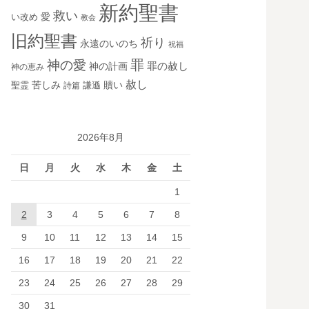
新約聖書
救い
愛
い改め
教会
旧約聖書
祈り
永遠のいのち
祝福
罪
神の愛
神の計画
罪の赦し
神の恵み
赦し
苦しみ
贖い
聖霊
詩篇
謙遜
2026年8月
日
月
火
水
木
金
土
1
2
3
4
5
6
7
8
9
10
11
12
13
14
15
16
17
18
19
20
21
22
23
24
25
26
27
28
29
30
31