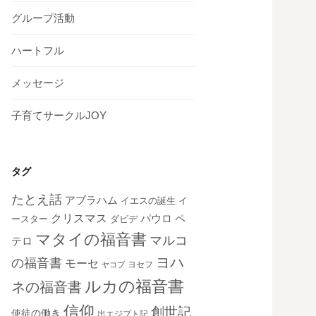
グループ活動
ハートフル
メッセージ
子育てサークルJOY
タグ
たとえ話
アブラハム
イエスの誕生
イ
クリスマス
ペ
パウロ
ダビデ
ースター
マタイの福音書
マルコ
テロ
ヨハ
の福音書
モーセ
ヨセフ
ヤコブ
ルカの福音書
ネの福音書
信仰
創世記
使徒の働き
出エジプト記