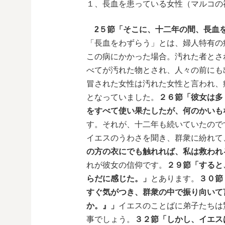
１、長血を患っている女性（マルコの
2５節「そこに、十二年の間、長血
「長血をわずらう」とは、婦人特有の
この病にかかった場合。汚れた者とさ
べてが汚れた物とされ、人々の前にも
冒された女性は汚れた女性と言われ、
となっていました。
２６節「彼女は多
をすべて使い果たしたが、何のかいも
す。それが、十二年も続いていたので
イエスのうわさを聞き、群衆に紛れて
の方の衣にでも触れれば、私は救われ
れが彼女の信仰です。
２９節「すると
らだに感じた。」
とあります。
３０節
すぐ気がつき、群衆の中で振り向いて
か。』」
イエスのことばに弟子たちは
事でしょう。
３２節「しかし、イエス