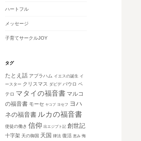
ハートフル
メッセージ
子育てサークルJOY
タグ
たとえ話
アブラハム
イエスの誕生
イ
クリスマス
ペ
パウロ
ダビデ
ースター
マタイの福音書
マルコ
テロ
ヨハ
の福音書
モーセ
ヨセフ
ヤコブ
ルカの福音書
ネの福音書
信仰
創世記
使徒の働き
出エジプト記
天国
十字架
復活
天の御国
律法
恵み
悔