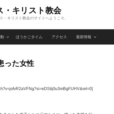
ス・キリスト教会
ンス・キリスト教会のサイトへようこそ。
活動
ほうかごタイム
アクセス
最新情報
患った女性
atch?v=jofvR2aVFNg?si=eDStij0u3mBgFUHV&rel=0]