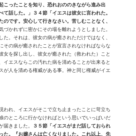
起こったことを知り、恐れおののきながら進み出
べて話した。」３４節「イエスは彼女に言われた。
たのです。安心して行きなさい。苦しむことなく、
気づかれずに密かにその場を離れようとしました。
した。それは、彼女の病が癒されただけではなく、
にその病が癒されたことが宣言されなければならな
彼女を探し出し、彼女が癒された（救われた）こと
、イエスならこの汚れた病を清めることが出来ると
スが人を清める権威がある事。神と同じ権威がイエ
現われ、イエスがそこで立ち止まったことに苛立ち
娘のところに行かなければという思いでいっぱいだ
が届きました。
３５節「イエスがまだ話しておられ
った。『お嬢さんは亡くなりました。これ以上、先