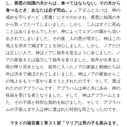
し、善悪の知識の木からは、食べてはならない。その木から
食べるとき、あなたは必ず死ぬ。』」
アダムとエバは、神の
戒めを守らずヘビ（悪魔）にそそのかされ、善悪に知識の木
から取ってたべてしまいました。しかし、二人はすぐに死ぬ
ことはありませんでしたが、神によってエデンの園から追い
出されてしまいました。その後、人の悪が増大し、神はこの
地上を洪水で滅ぼすことを決心しました。しかし、ノアだけ
は正しい人で、神はノアに箱舟を造るように命じました。ノ
アの家族８人は協力して箱舟を造りました。箱舟が出来ると
雨が降り洪水となり、箱舟に入ったノアの家族と動物たち以
外は洪水で滅ぼされてしまいました。神はノアの家族からこ
の地上をもう一度やり直そうとされたのです。そして、選ば
れたのがアブラハムです。アブラハムは神と共に歩み、神の
祝福を受ける者となりました。そして、神はアブラハムとま
た、その子孫と特別な契約を結びました。そして、アブラハ
ムの子孫ユダヤ人は神に選ばれた特別な民となったのです。
マタイの福音書１章２１節「マリアは男の子を産みます。