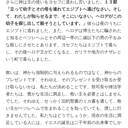
さらに神は主の使いをヨセフに遣わし言いました。
１３節
「立って幼子とその母を連れてエジプトへ逃げなさい。そし
て、わたしが知らせるまで、そこにいなさい。ヘロデがこの
幼子を探し出して殺そうとしています。」
彼らは夜のうちに
エジプトに逃れました。また、ヘロデは博士たちに騙された
と知るとベツレヘムとその周辺一帯の二歳以下の男の子をみ
な殺しにさせたとあります。ヨセフたちはエジプトで暮ら
し、その後ヘロデ王が亡くなると、ガリラヤ地方のナザレと
いう町で暮らしました。
救いは、神から強制的に与えられるものではなく、神からの
プレゼントです。それゆえ、そのプレゼントを受け取るか受
け取らないかは、私たちが決めることです。祭司長や律法学
者たちは、豊かな生活に満足し、救い主を必要とはしません
でした。それゆえ、せっかく旧約聖書のミカ書を通して、救
い主がベツレヘムで生まれることを知っていても、捜しに行
きませんでした。私たちはどうでしょうか。現在の生活に満
足している人には、イエスの誕生は二千年前の出来事でしか