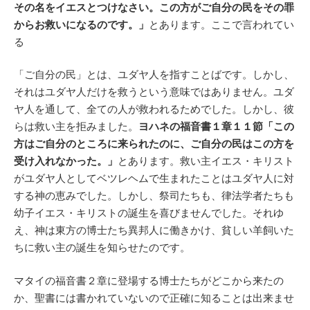
その名をイエスとつけなさい。この方がご自分の民をその罪
からお救いになるのです。」
とあります。ここで言われてい
る
「ご自分の民」とは、ユダヤ人を指すことばです。しかし、
それはユダヤ人だけを救うという意味ではありません。ユダ
ヤ人を通して、全ての人が救われるためでした。しかし、彼
らは救い主を拒みました。
ヨハネの福音書１章１１節「この
方はご自分のところに来られたのに、ご自分の民はこの方を
受け入れなかった。」
とあります。救い主イエス・キリスト
がユダヤ人としてベツレヘムで生まれたことはユダヤ人に対
する神の恵みでした。しかし、祭司たちも、律法学者たちも
幼子イエス・キリストの誕生を喜びませんでした。それゆ
え、神は東方の博士たち異邦人に働きかけ、貧しい羊飼いた
ちに救い主の誕生を知らせたのです。
マタイの福音書２章に登場する博士たちがどこから来たの
か、聖書には書かれていないので正確に知ることは出来ませ