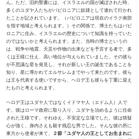
ん。ただ、旧約聖書には、イスラエルの国が滅ぼされた時、
多くのユダヤ人たちがバビロニアに奴隷として連れて行かれ
たことが記されています。（バビロニアは現在のイラク南部
を指す地域と考えられます。）その関係で、博士たちはバビ
ロニアに住み、イスラエルの歴史について知識を持っていた
のではないかと考えられます。また、当時の博士というの
は、戦争や地震、天災や作物の出来などを予言する者で、多
くは王様に仕え、高い地位が与えられていました。その彼ら
が不思議な星を発見し、それが新しい王の誕生であることを
知り、星に導かれてエルサレムまでやって来たのです。彼ら
は王を代表する使いですから、ヘロデ王も彼らを丁重に迎え
たものと考えられます。
ヘロデ王はユダヤ人ではなくイドマヤ人（エドム人）人で
す。彼はローマ政府に取り入り、ユダヤを治めるように任命
された王様です。それゆえ、不安定な立場でした。彼は猜疑
心が強く、身内さえも殺す残忍な男でした。そんな彼の所に
東方から使者が来て、
２節「ユダヤ人の王としてお生まれに