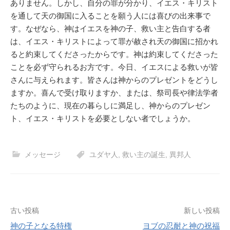
ありません。しかし、自分の罪が分かり、イエス・キリスト
を通して天の御国に入ることを願う人には喜びの出来事で
す。なぜなら、神はイエスを神の子、救い主と告白する者
は、イエス・キリストによって罪が赦され天の御国に招かれ
ると約束してくださったからです。神は約束してくださった
ことを必ず守られるお方です。今日、イエスによる救いが皆
さんに与えられます。皆さんは神からのプレゼントをどうし
ますか。喜んで受け取りますか、または、祭司長や律法学者
たちのように、現在の暮らしに満足し、神からのプレゼン
ト、イエス・キリストを必要としない者でしょうか。
メッセージ
ユダヤ人
,
救い主の誕生
,
異邦人
投
古い投稿
新しい投稿
神の子となる特権
ヨブの忍耐と神の祝福