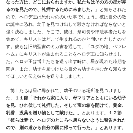
なった方は、どこにおられますか。私たちはその方の星が昇
るのを見たので、礼拝するために来ました。」
と知らされた
ので、ヘロデ王は恐れおののいた事でしょう。彼は自分の敵
の誕生に恐れ、幼子を見つけ出して殺さなければならないと
強く決心しました。そこで、彼は、祭司長や律法学者たちを
集めて、キリストはどこで生まれるのかと問いただしたので
す。彼らは旧約聖書のミカ書を通して、「ユダの地、ベツレ
ヘム」にキリストが生まれることをヘロデ王に知らせまし
た。ヘロデ王は博士たちを送り出す時に、星が現れた時期を
聞き、また、幼子を見つけたら自分も幼子を拝むから知らせ
てほしいと伝え彼らを送り出しました。
博士たちは星に導かれて、幼子のいる場所を見つけまし
た。
１１節「それから家に入り、母マリアとともにいる幼子
を見、ひれ伏して礼拝した。そして宝の箱を開けて、黄金、
乳香、没薬を贈り物として献げた。」
とあります。
１２節
「彼らは夢で、ヘロデのところへ戻らないように警告された
ので、別の道から自分の国に帰って行った。」
とあります。