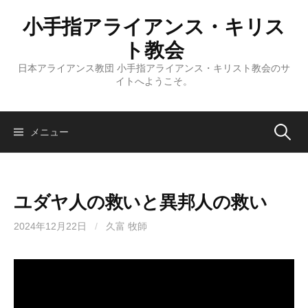
コ
小手指アライアンス・キリス
ン
テ
ト教会
ン
日本アライアンス教団 小手指アライアンス・キリスト教会のサ
ツ
イトへようこそ。
へ
ス
キ
検
メニュー
ッ
プ
索:
ユダヤ人の救いと異邦人の救い
2024年12月22日
/
久富 牧師