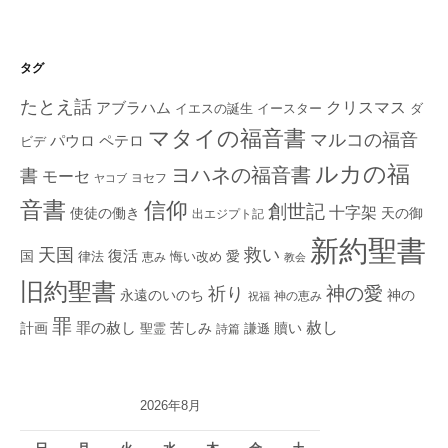
タグ
たとえ話
クリスマス
アブラハム
イエスの誕生
ダ
イースター
マタイの福音書
マルコの福音
ペテロ
パウロ
ビデ
ルカの福
ヨハネの福音書
書
モーセ
ヨセフ
ヤコブ
音書
信仰
創世記
十字架
使徒の働き
天の御
出エジプト記
新約聖書
救い
天国
復活
国
律法
愛
恵み
悔い改め
教会
旧約聖書
神の愛
祈り
永遠のいのち
神の
神の恵み
祝福
罪
赦し
計画
罪の赦し
苦しみ
贖い
聖霊
詩篇
謙遜
2026年8月