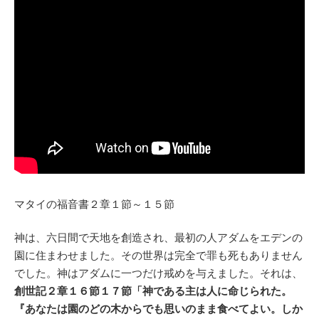
マタイの福音書２章１節～１５節
神は、六日間で天地を創造され、最初の人アダムをエデンの
園に住まわせました。その世界は完全で罪も死もありません
でした。神はアダムに一つだけ戒めを与えました。それは、
創世記２章１６節１７節「神である主は人に命じられた。
『あなたは園のどの木からでも思いのまま食べてよい。しか