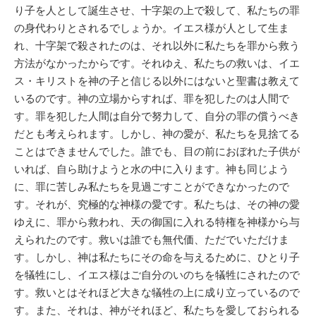
り子を人として誕生させ、十字架の上で殺して、私たちの罪
の身代わりとされるでしょうか。イエス様が人として生ま
れ、十字架で殺されたのは、それ以外に私たちを罪から救う
方法がなかったからです。それゆえ、私たちの救いは、イエ
ス・キリストを神の子と信じる以外にはないと聖書は教えて
いるのです。神の立場からすれば、罪を犯したのは人間で
す。罪を犯した人間は自分で努力して、自分の罪の償うべき
だとも考えられます。しかし、神の愛が、私たちを見捨てる
ことはできませんでした。誰でも、目の前におぼれた子供が
いれば、自ら助けようと水の中に入ります。神も同じよう
に、罪に苦しみ私たちを見過ごすことができなかったので
す。それが、究極的な神様の愛です。私たちは、その神の愛
ゆえに、罪から救われ、天の御国に入れる特権を神様から与
えられたのです。救いは誰でも無代価、ただでいただけま
す。しかし、神は私たちにその命を与えるために、ひとり子
を犠牲にし、イエス様はご自分のいのちを犠牲にされたので
す。救いとはそれほど大きな犠牲の上に成り立っているので
す。また、それは、神がそれほど、私たちを愛しておられる