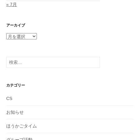
« 7月
アーカイブ
ア
ー
カ
イ
検
ブ
索:
カテゴリー
CS
お知らせ
ほうかごタイム
グループ活動