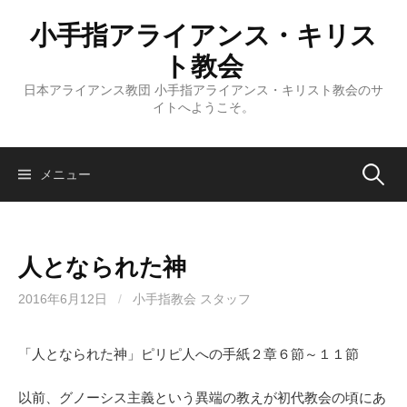
コ
小手指アライアンス・キリス
ン
テ
ト教会
ン
日本アライアンス教団 小手指アライアンス・キリスト教会のサ
ツ
イトへようこそ。
へ
ス
キ
検
メニュー
ッ
プ
索:
人となられた神
2016年6月12日
/
小手指教会 スタッフ
「人となられた神」ピリピ人への手紙２章６節～１１節
以前、グノーシス主義という異端の教えが初代教会の頃にあ