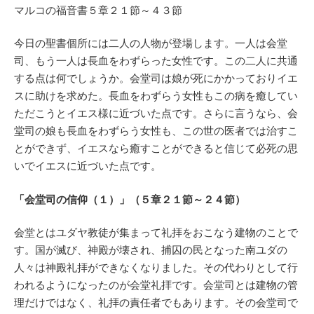
マルコの福音書５章２１節～４３節
今日の聖書個所には二人の人物が登場します。一人は会堂
司、もう一人は長血をわずらった女性です。この二人に共通
する点は何でしょうか。会堂司は娘が死にかかっておりイエ
スに助けを求めた。長血をわずらう女性もこの病を癒してい
ただこうとイエス様に近づいた点です。さらに言うなら、会
堂司の娘も長血をわずらう女性も、この世の医者では治すこ
とができず、イエスなら癒すことができると信じて必死の思
いでイエスに近づいた点です。
「会堂司の信仰（１）」（５章２１節～２４節）
会堂とはユダヤ教徒が集まって礼拝をおこなう建物のことで
す。国が滅び、神殿が壊され、捕囚の民となった南ユダの
人々は神殿礼拝ができなくなりました。その代わりとして行
われるようになったのが会堂礼拝です。会堂司とは建物の管
理だけではなく、礼拝の責任者でもあります。その会堂司で