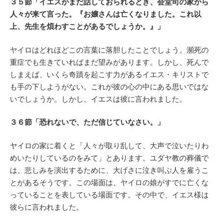
３５節「イエスがまだ話しておられるとき、会堂司の家から
人々が来て言った。『お嬢さんは亡くなりました。これ以
上、先生を煩わすことがあるでしょうか。』」
ヤイロはどれほどこの言葉に落胆したことでしょう。瀕死の
重症でも生きていればまだ望みがあります。しかし、死んで
しまえば、いくら奇蹟を起こす力があるイエス・キリストで
も手の下しようがない。これが彼の心の中にある思いではな
いでしょうか。しかし、イエスは彼に言われました。
３６節「恐れないで、ただ信じていなさい。」
ヤイロの家に着くと「人々が取り乱して、大声で泣いたりわ
めいたりしているのをみて」とあります。ユダヤ教の葬儀で
は、悲しみを演出するために、大げさに泣き叫ぶ人を雇うこ
とがあるそうです。この場面は、ヤイロの娘がすでに亡くな
っていることを表している場面です。その中で、イエス様は
彼らに言われました。