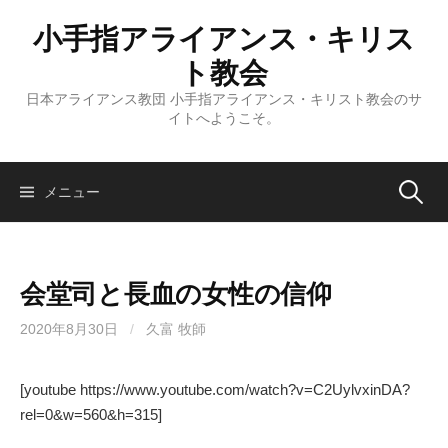
コ
小手指アライアンス・キリス
ン
テ
ト教会
ン
日本アライアンス教団 小手指アライアンス・キリスト教会のサ
ツ
イトへようこそ。
へ
ス
キ
検
メニュー
ッ
プ
索:
会堂司と長血の女性の信仰
2020年8月30日
/
久富 牧師
[youtube https://www.youtube.com/watch?v=C2UylvxinDA?
rel=0&w=560&h=315]