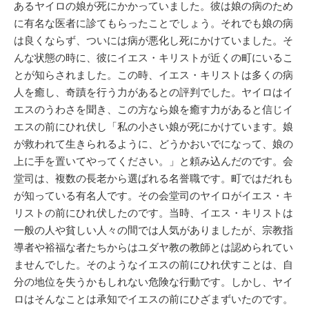
あるヤイロの娘が死にかかっていました。彼は娘の病のため
に有名な医者に診てもらったことでしょう。それでも娘の病
は良くならず、ついには病が悪化し死にかけていました。そ
んな状態の時に、彼にイエス・キリストが近くの町にいるこ
とが知らされました。この時、イエス・キリストは多くの病
人を癒し、奇蹟を行う力があるとの評判でした。ヤイロはイ
エスのうわさを聞き、この方なら娘を癒す力があると信じイ
エスの前にひれ伏し「私の小さい娘が死にかけています。娘
が救われて生きられるように、どうかおいでになって、娘の
上に手を置いてやってください。」と頼み込んだのです。会
堂司は、複数の長老から選ばれる名誉職です。町ではだれも
が知っている有名人です。その会堂司のヤイロがイエス・キ
リストの前にひれ伏したのです。当時、イエス・キリストは
一般の人や貧しい人々の間では人気がありましたが、宗教指
導者や裕福な者たちからはユダヤ教の教師とは認められてい
ませんでした。そのようなイエスの前にひれ伏すことは、自
分の地位を失うかもしれない危険な行動です。しかし、ヤイ
ロはそんなことは承知でイエスの前にひざまずいたのです。