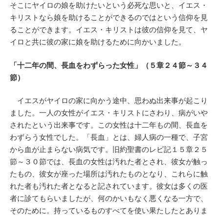
そこにヤイロの娘を助けたいという必死な思いと、イエス・
キリストなら娘を助けることができるのではという信仰を見
ることができます。イエス・キリストは彼の信仰を見て、ヤ
イロと共に彼の家に娘を助けるために向かいました。
「十二年の間、長血をわずらった女性」（５章２４節～３４
節）
イエスがヤイロの家に向かう途中、思わぬ出来事が起こり
ました。一人の女性がイエス・キリストにさわり、病がいや
されたという出来事です。この女性は十二年もの間、長血を
わずらう女性でした。「長血」とは、婦人病の一種で、子宮
から血が止まらない病気です。旧約聖書のレビ記１５章２５
節～３０節では、長血の女性は汚れた者とされ、彼女が触っ
たもの、彼女が座った場所は汚れたものとなり、これらに触
れた者も汚れた者となると記されています。彼女は多くの医
者に診てもらいましたが、何のかいもなく悪くなる一方で、
そのために。持っているものすべてを使い果たしたとありま