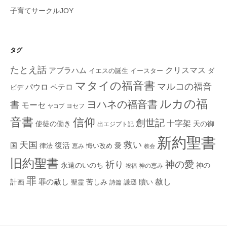
子育てサークルJOY
タグ
たとえ話
クリスマス
アブラハム
イエスの誕生
ダ
イースター
マタイの福音書
マルコの福音
ペテロ
パウロ
ビデ
ルカの福
ヨハネの福音書
書
モーセ
ヨセフ
ヤコブ
音書
信仰
創世記
十字架
使徒の働き
天の御
出エジプト記
新約聖書
救い
天国
復活
国
律法
愛
恵み
悔い改め
教会
旧約聖書
神の愛
祈り
永遠のいのち
神の
神の恵み
祝福
罪
赦し
計画
罪の赦し
苦しみ
贖い
聖霊
詩篇
謙遜