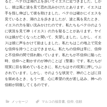
ると、ペテロは湖の上を歩いてイエスに近づきました。しか
し、彼は風と波を見て恐れ沈みかけたとあります。イエスは
手を指し伸ばして彼を助けました。ペテロは確かにイエスを
見ているとき、湖の上を歩きましたが、波と風を見たとき、
イエスの力を疑い沈みかけたのです。私たちもペテロのよう
に状況を見て神（イエス）の力を疑ることがあります。ヤイ
ロは娘が亡くなったと聞いて、失望しました。しかし、イエ
スは彼に声をかけて励ましました。私たちはこの地上で完全
な信仰を持つことはできません。私たちの信仰は常に、信仰
と不信仰の間で揺れ動いています。私たちが不信仰に陥った
時、信仰へと動かすのが神のことば（聖書）です。私たちが
現実に目を留めているときに、私たちはその現実に押しつぶ
されています。しかし、そのような状況で、神のことばに目
を留めるとき、もう一度、心に希望の光が差し込み、神への
信頼が回復してくるのです。
メッセージ
マルコの福音書
,
信仰
,
信頼