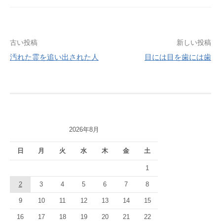
投
古い投稿
新しい投稿
汚れた霊を追い出された人
目には目を歯には歯
稿
ナ
ビ
ゲ
2026年8月
ー
シ
日
月
火
水
木
金
土
ョ
1
2
3
4
5
6
7
8
ン
9
10
11
12
13
14
15
16
17
18
19
20
21
22