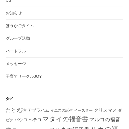
CS
お知らせ
ほうかごタイム
グループ活動
ハートフル
メッセージ
子育てサークルJOY
タグ
たとえ話
クリスマス
アブラハム
イエスの誕生
ダ
イースター
マタイの福音書
マルコの福音
ペテロ
パウロ
ビデ