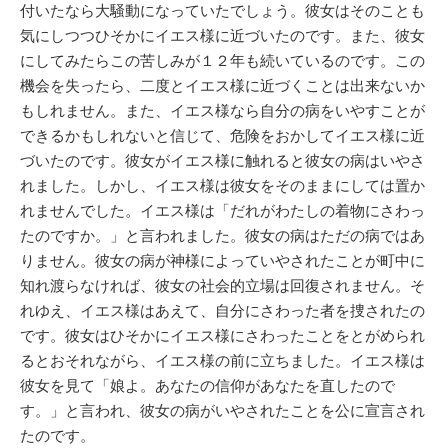
付いたなら大騒動になっていたでしょう。彼女はそのことも
気にしつつひそかにイエス様に近づいたのです。また、彼女
にしてみたらこの苦しみが１２年も続いているのです。この
機会を失ったら、二度とイエス様に近づくことは出来ないか
もしれません。また、イエス様なら自分の病をいやすことが
できるかもしれないと信じて、危険をおかしてイエス様に近
づいたのです。彼女がイエス様に触れると彼女の病はいやさ
れました。しかし、イエス様は彼女をそのままにしては置か
れませんでした。イエス様は「だれがわたしの着物にさわっ
たのですか。」と言われました。彼女の病はただの病ではあ
りません。彼女の病が神様によっていやされたことが町中に
知れ渡らなければ、彼女の社会的立場は回復されません。そ
れゆえ、イエス様はあえて、自分にさわった者を捜されたの
です。彼女はひそかにイエス様にさわったことをとがめられ
るとおそれながら、イエス様の前に立ちました。イエス様は
彼女を見て「娘よ。あなたの信仰があなたを直したので
す。」と言われ、彼女の病がいやされたことを公に宣言され
たのです。