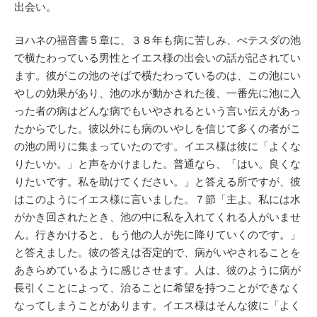
出会い。
ヨハネの福音書５章に、３８年も病に苦しみ、べテスダの池
で横たわっている男性とイエス様の出会いの話が記されてい
ます。彼がこの池のそばで横たわっているのは、この池にい
やしの効果があり、池の水が動かされた後、一番先に池に入
った者の病はどんな病でもいやされるという言い伝えがあっ
たからでした。彼以外にも病のいやしを信じて多くの者がこ
の池の周りに集まっていたのです。イエス様は彼に「よくな
りたいか。」と声をかけました。普通なら、「はい。良くな
りたいです。私を助けてください。」と答える所ですが、彼
はこのようにイエス様に言いました。７節「主よ。私には水
がかき回されたとき、池の中に私を入れてくれる人がいませ
ん。行きかけると、もう他の人が先に降りていくのです。」
と答えました。彼の答えは否定的で、病がいやされることを
あきらめているように感じさせます。人は、彼のように病が
長引くことによって、治ることに希望を持つことができなく
なってしまうことがあります。イエス様はそんな彼に「よく