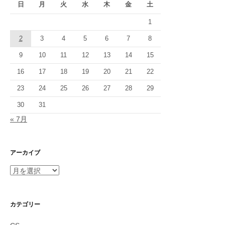
日
月
火
水
木
金
土
ン
1
2
3
4
5
6
7
8
9
10
11
12
13
14
15
16
17
18
19
20
21
22
23
24
25
26
27
28
29
30
31
« 7月
アーカイブ
ア
ー
カ
イ
カテゴリー
ブ