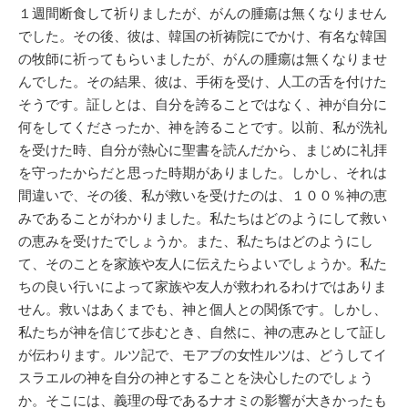
１週間断食して祈りましたが、がんの腫瘍は無くなりません
でした。その後、彼は、韓国の祈祷院にでかけ、有名な韓国
の牧師に祈ってもらいましたが、がんの腫瘍は無くなりませ
んでした。その結果、彼は、手術を受け、人工の舌を付けた
そうです。証しとは、自分を誇ることではなく、神が自分に
何をしてくださったか、神を誇ることです。以前、私が洗礼
を受けた時、自分が熱心に聖書を読んだから、まじめに礼拝
を守ったからだと思った時期がありました。しかし、それは
間違いで、その後、私が救いを受けたのは、１００％神の恵
みであることがわかりました。私たちはどのようにして救い
の恵みを受けたでしょうか。また、私たちはどのようにし
て、そのことを家族や友人に伝えたらよいでしょうか。私た
ちの良い行いによって家族や友人が救われるわけではありま
せん。救いはあくまでも、神と個人との関係です。しかし、
私たちが神を信じて歩むとき、自然に、神の恵みとして証し
が伝わります。ルツ記で、モアブの女性ルツは、どうしてイ
スラエルの神を自分の神とすることを決心したのでしょう
か。そこには、義理の母であるナオミの影響が大きかったも