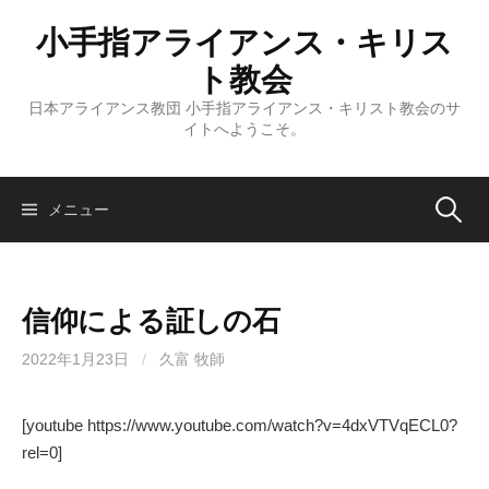
コ
小手指アライアンス・キリス
ン
テ
ト教会
ン
日本アライアンス教団 小手指アライアンス・キリスト教会のサ
ツ
イトへようこそ。
へ
ス
キ
検
メニュー
ッ
プ
索:
信仰による証しの石
2022年1月23日
/
久富 牧師
[youtube https://www.youtube.com/watch?v=4dxVTVqECL0?
rel=0]