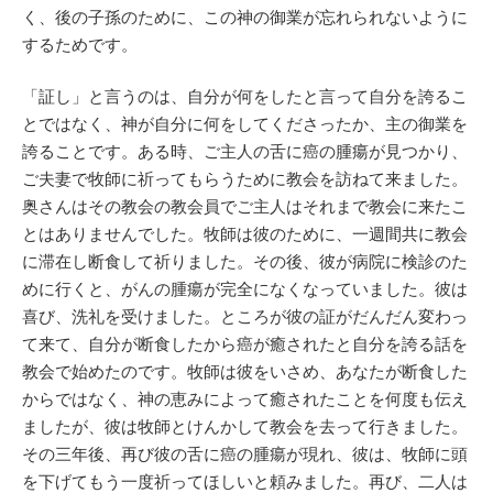
く、後の子孫のために、この神の御業が忘れられないように
するためです。
「証し」と言うのは、自分が何をしたと言って自分を誇るこ
とではなく、神が自分に何をしてくださったか、主の御業を
誇ることです。ある時、ご主人の舌に癌の腫瘍が見つかり、
ご夫妻で牧師に祈ってもらうために教会を訪ねて来ました。
奥さんはその教会の教会員でご主人はそれまで教会に来たこ
とはありませんでした。牧師は彼のために、一週間共に教会
に滞在し断食して祈りました。その後、彼が病院に検診のた
めに行くと、がんの腫瘍が完全になくなっていました。彼は
喜び、洗礼を受けました。ところが彼の証がだんだん変わっ
て来て、自分が断食したから癌が癒されたと自分を誇る話を
教会で始めたのです。牧師は彼をいさめ、あなたが断食した
からではなく、神の恵みによって癒されたことを何度も伝え
ましたが、彼は牧師とけんかして教会を去って行きました。
その三年後、再び彼の舌に癌の腫瘍が現れ、彼は、牧師に頭
を下げてもう一度祈ってほしいと頼みました。再び、二人は