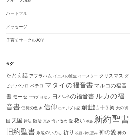
ハートフル
メッセージ
子育てサークルJOY
タグ
たとえ話
クリスマス
アブラハム
イエスの誕生
ダ
イースター
マタイの福音書
マルコの福音
ペテロ
パウロ
ビデ
ルカの福
ヨハネの福音書
書
モーセ
ヨセフ
ヤコブ
音書
信仰
創世記
十字架
使徒の働き
天の御
出エジプト記
新約聖書
救い
天国
復活
国
律法
愛
恵み
悔い改め
教会
旧約聖書
神の愛
祈り
永遠のいのち
神の
神の恵み
祝福