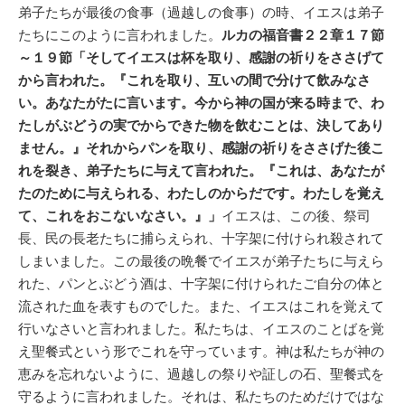
弟子たちが最後の食事（過越しの食事）の時、イエスは弟子
たちにこのように言われました。
ルカの福音書２２章１７節
～１９節「そしてイエスは杯を取り、感謝の祈りをささげて
から言われた。『これを取り、互いの間で分けて飲みなさ
い。あなたがたに言います。今から神の国が来る時まで、わ
たしがぶどうの実でからできた物を飲むことは、決してあり
ません。』それからパンを取り、感謝の祈りをささげた後こ
れを裂き、弟子たちに与えて言われた。『これは、あなたが
たのために与えられる、わたしのからだです。わたしを覚え
て、これをおこないなさい。』」
イエスは、この後、祭司
長、民の長老たちに捕らえられ、十字架に付けられ殺されて
しまいました。この最後の晩餐でイエスが弟子たちに与えら
れた、パンとぶどう酒は、十字架に付けられたご自分の体と
流された血を表すものでした。また、イエスはこれを覚えて
行いなさいと言われました。私たちは、イエスのことばを覚
え聖餐式という形でこれを守っています。神は私たちが神の
恵みを忘れないように、過越しの祭りや証しの石、聖餐式を
守るように言われました。それは、私たちのためだけではな