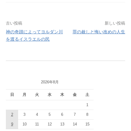
投
古い投稿
新しい投稿
神の奇蹟によってヨルダン川
罪の赦しと悔い改めの人生
稿
を渡るイスラエルの民
ナ
ビ
ゲ
ー
2026年8月
シ
日
月
火
水
木
金
土
ョ
1
ン
2
3
4
5
6
7
8
9
10
11
12
13
14
15