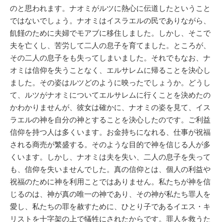
のと思われます。ナオミがルツに熱心に伝道したということ
ではないでしょう。ナオミはイスラエルの民でありながら、
飢饉のために夫婦でモアブに移住しました。しかし、そこで
夫を亡くし、苦労して二人の息子を育てました。ところが、
その二人の息子をも失ってしまいました。それでもなお、ナ
オミは信仰を失うことなく、エルサレムに帰ることを決心し
ました。その姿はルツどのように映ったでしょうか。どうし
て、ルツがナオミについてエルサレムに行くことを決めたの
かわかりませんが、彼女は確かに、ナオミの姿を見て、イス
ラエルの神を自分の神とすることを決心したのです。ご利益
信仰を持つ人は多くいます。お金持ちになれる、仕事が祝福
される商売が繁盛する。そのような目的で神を信じる人が多
くいます。しかし、ナオミは夫を失い、二人の息子を失って
も、信仰を失いませんでした。真の信仰とは、個人の利益や
祝福のために神を利用ことではありません。私たちが神を信
じるのは、神が真の唯一の神であり、その神が私たち罪人を
愛し、私たちの罪を赦すために、ひとり子であるイエス・キ
リストを十字架の上で犠牲にされたからです。罪人を救うた