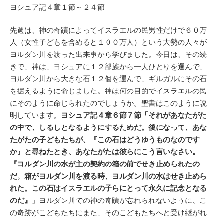
ヨシュア記４章１節～２４節
先週は、神の奇蹟によってイスラエルの民男性だけで６０万
人（女性子どもを含めると１００万人）という大勢の人々が
ヨルダン川を渡った出来事から学びました。今日は、その続
きで、神は、ヨシュアに１２部族から一人ひとりを選んで、
ヨルダン川から大きな石１２個を運んで、ギルガルにその石
を据えるように命じました。神は何の目的でイスラエルの民
にそのように命じられたのでしょうか。聖書はこのように説
明しています。
ヨシュア記４章６節７節「それがあなたがた
の中で、しるしとなるようにするためだ。後になって、あな
たがたの子どもたちが、『この石はどうゆうものなのです
か』と尋ねたとき、あなたがたは彼らにこう言いなさい。
『ヨルダン川の水が主の契約の箱の前でせき止められたの
だ。箱がヨルダン川を渡る時、ヨルダン川の水はせき止めら
れた。この石はイスラエルの子らにとって永久に記念となる
のだ』」
ヨルダン川での神の奇蹟が忘れられないように、こ
の奇跡がこどもたちにまた、そのこどもたちへと受け継がれ