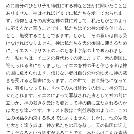
めに自分のひとり子を犠牲にする神などほかに聞いたことは
ありません。神はそれほどまでに私たちを愛しておられま
す。信仰とはその真実な神の愛に対して、私たちがどのよう
に応えるかと言うことです。私たちはその神の愛を信じるこ
とも、無視することもできます。しかし、その報いは自ら受
けなければなりません。神は私たちを天の御国に迎えるため
に、イエス・キリストのいのちを十字架の上で奪われまし
た。私たちは、イエスの身代わりの死によって、天の御国に
迎えられる者になりました。イエスを神の子と信じる者は神
の国に迎えられます。信じない者は自分の罪のゆえに神の裁
きを受けると聖書にあります。この世で、お金持ちになって
も、有名になっても、すべての人は終わりの日に、神の前に
立たされます。イエスによって罪赦された者として神の前に
立つか、神の裁きを受ける者として神の前に立たされるのか
は大きな違いです。キリスト教はご利益宗教のように、この
世の祝福を約束する教えではありません。しかし、他の宗教
と大きく違う点は、神が私たちの罪を赦し、天の御国に迎え
てくださるという約束があることです。私たちはこんな素晴