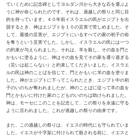
ていくために記念碑としてヨルダン川から大きな石を運ぶよ
うに神が命じられたのです。それは、過越しの祭りと同じ目
的を持っています。４０年前イスラエルの民がエジプトを出
脱するとき、神はエジプトを１０の災害で苦しめました。そ
して、最後の災害が、エジプトにいるすべての家の初子の命
を奪うという災害でした。しかし、イスラエルの民には一つ
の約束が与えられました。それは、羊を殺し、その血を門と
かもいに塗るように、神はその血を見てその家を通り過ぎる
（災いは起こらない）と約束してくださいました。イスラエ
ルの民は神のことばを信じて、門とかもいに羊の血を塗りま
した。神がエジプトに下ってこられたとき、エジプト中の初
子のいのちが奪われましたが、神のことばに従って羊の血を
門とかもいに付けた家のこどものいのちは助けられました。
神は、モーセにこのことを記念して、この祭りを永遠に守る
ように言われました。これが過越しの祭りの由来です。
また、この過越しの祭りは、イエスの時代にも守られていま
した。イエスが十字架に付けられて殺される前に、イエスと