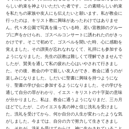
らしい約束を神よりいただいた者です。この素晴らしい約束
を私たちの家族や友人にも伝えたいと願います。私が教会に
行ったのは、キリスト教に興味があったわけではありませ
ん。代々木公園で写真を撮っている時、若い宣教師のグルー
プに声をかけられ、ゴスペルコンサートに誘われたのがきっ
かけです。そこで初めて、ゴスペルを聞いた時、心に感動を
覚えました。その讃美が忘れなれなくて、礼拝にも参加する
ようになりました。先生の説教は難しくて理解できませんで
したが、賛美を通して私の疲れた心はいやされて行きまし
た。その後、教会の中で親しい友人ができ、教会に通うのが
楽しみになりました。しだいに聖書に興味を持つようにな
り、聖書の学び会に参加するようになりました。その学びを
通して自分の罪がわかり、イエス・キリストの十字架の意味
が分かりました。私は、教会に通うようになりまだ、三カ月
ほどでしたが、このイエスを真の神と信じ洗礼を受けまし
た。洗礼を受けてから、何か自分の人生が変わったような気
がしました。今までは、自分の力で努力して生きてきまし
た。それが、洗礼を受けてからは、神に生かされていること