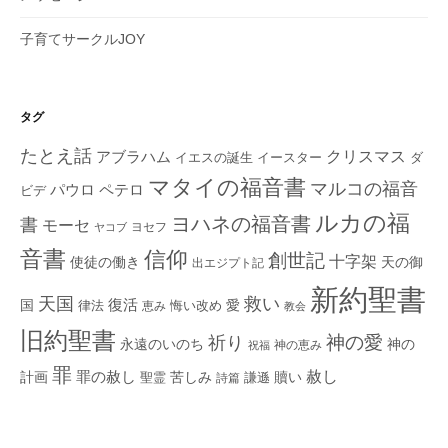
子育てサークルJOY
タグ
たとえ話
クリスマス
アブラハム
イエスの誕生
ダ
イースター
マタイの福音書
マルコの福音
ペテロ
パウロ
ビデ
ルカの福
ヨハネの福音書
書
モーセ
ヨセフ
ヤコブ
音書
信仰
創世記
十字架
使徒の働き
天の御
出エジプト記
新約聖書
救い
天国
復活
国
律法
愛
恵み
悔い改め
教会
旧約聖書
神の愛
祈り
永遠のいのち
神の
神の恵み
祝福
罪
赦し
計画
罪の赦し
苦しみ
贖い
聖霊
詩篇
謙遜