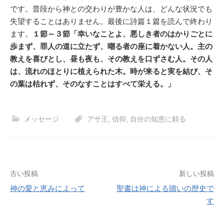
です。普段から神との交わりが豊かな人は、どんな状況でも
失望することはありません。最後に詩篇１篇を読んで終わり
ます。
１節～３節「幸いなことよ、悪しき者のはかりごとに
歩まず、罪人の道に立たず、嘲る者の座に着かない人。主の
教えを喜びとし、昼も夜も、その教えを口ずさむ人。その人
は、流れのほとりに植えられた木。時が来ると実を結び、そ
の葉は枯れず、そのなすことはすべて栄える。」
メッセージ
アサ王
,
信仰
,
自分の知恵に頼る
投
古い投稿
新しい投稿
神の愛と恵みによって
聖書は神による贖いの歴史で
稿
す
ナ