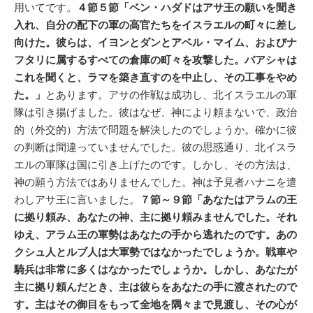
用いてです。
４節５節「ベン・ハダドはアサ王の願いを聞き
入れ、自分の配下の軍の高官たちをイスラエルの町々に差し
向けた。彼らは、イヨンとダンとアベル・マイム、およびナ
フタリに属するすべての倉庫の町々を攻撃した。バアシャは
これを聞くと、ラマを築き直すのを中止し、その工事をやめ
た。」
とあります。アサの作戦は成功し、北イスラエルの軍
隊は引き揚げました。彼はなぜ、神により頼まないで、政治
的（外交的）方法で問題を解決したのでしょうか。確かに彼
の判断は間違っていませんでした。彼の思惑通り、北イスラ
エルの軍隊は国に引き上げたのです。しかし、その方法は、
神の願う方法ではありませんでした。神は予見者ハナニを遣
わしアサ王に言いました。
７節～９節「あなたはアラムの王
に拠り頼み、あなたの神、主に拠り頼みませんでした。それ
ゆえ、アラム王の軍勢はあなたの手から逃れたのです。あの
クシュ人とルブ人は大軍勢ではなかったでしょうか。戦車や
騎兵は非常に多くはなかったでしょうか。しかし、あなたが
主に拠り頼んだとき、主は彼らをあなたの手に渡されたので
す。主はその御目をもって全地を隅々まで見渡し、その心が