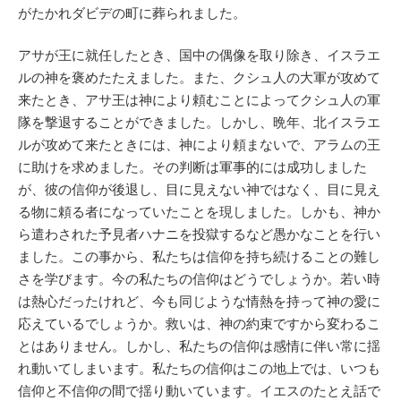
がたかれダビデの町に葬られました。
アサが王に就任したとき、国中の偶像を取り除き、イスラエ
ルの神を褒めたたえました。また、クシュ人の大軍が攻めて
来たとき、アサ王は神により頼むことによってクシュ人の軍
隊を撃退することができました。しかし、晩年、北イスラエ
ルが攻めて来たときには、神により頼まないで、アラムの王
に助けを求めました。その判断は軍事的には成功しました
が、彼の信仰が後退し、目に見えない神ではなく、目に見え
る物に頼る者になっていたことを現しました。しかも、神か
ら遣わされた予見者ハナニを投獄するなど愚かなことを行い
ました。この事から、私たちは信仰を持ち続けることの難し
さを学びます。今の私たちの信仰はどうでしょうか。若い時
は熱心だったけれど、今も同じような情熱を持って神の愛に
応えているでしょうか。救いは、神の約束ですから変わるこ
とはありません。しかし、私たちの信仰は感情に伴い常に揺
れ動いてしまいます。私たちの信仰はこの地上では、いつも
信仰と不信仰の間で揺り動いています。イエスのたとえ話で