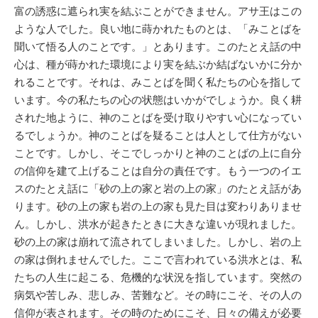
富の誘惑に遮られ実を結ぶことができません。アサ王はこの
ような人でした。良い地に蒔かれたものとは、「みことばを
聞いて悟る人のことです。」とあります。このたとえ話の中
心は、種が蒔かれた環境により実を結ぶか結ばないかに分か
れることです。それは、みことばを聞く私たちの心を指して
います。今の私たちの心の状態はいかがでしょうか。良く耕
された地ように、神のことばを受け取りやすい心になってい
るでしょうか。神のことばを疑ることは人として仕方がない
ことです。しかし、そこでしっかりと神のことばの上に自分
の信仰を建て上げることは自分の責任です。もう一つのイエ
スのたとえ話に「砂の上の家と岩の上の家」のたとえ話があ
ります。砂の上の家も岩の上の家も見た目は変わりありませ
ん。しかし、洪水が起きたときに大きな違いが現れました。
砂の上の家は崩れて流されてしまいました。しかし、岩の上
の家は倒れませんでした。ここで言われている洪水とは、私
たちの人生に起こる、危機的な状況を指しています。突然の
病気や苦しみ、悲しみ、苦難など。その時にこそ、その人の
信仰が表されます。その時のためにこそ、日々の備えが必要