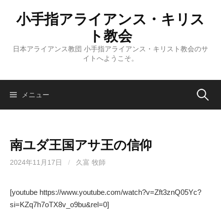
コ
小手指アライアンス・キリス
ン
テ
ト教会
ン
日本アライアンス教団 小手指アライアンス・キリスト教会のサ
ツ
イトへようこそ。
へ
ス
キ
検
メニュー
ッ
プ
索:
南ユダ王国アサ王の信仰
2024年11月17日
/
久富 牧師
[youtube https://www.youtube.com/watch?v=Zft3znQ05Yc?
si=KZq7h7oTX8v_o9bu&rel=0]