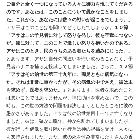
ご自分と全く一つになっている人々に御力を現してくださる
のです。あなたは、このことについて愚かなことをしまし
た。これから、あなたには数々の戦いが起こるでしょう。」
アサ王はこのことばを聞いてどうしたでしょうか。
１０節
「アサはこの予見者に対して怒りを発し、彼を牢獄につない
だ。彼に対して、このことで激しい怒りを抱いたのである。
アサはこのとき、民のうちのある者たちを踏みにじった。」
とあります。アサは自分の間違いを悔い改めることなく、予
見者ハナニを捕らえ投獄してしまいました。さらに、
１２節
「アサはその治世の第三十九年に、両足ともに病気になっ
た。それは非常に重かったが、その病気の中でさえ、彼は主
を求めず、医者を求めた。」
とあります。医者を求めたこと
は悪いことではありませんが、神に助けを求めないで、この
時も、この世の方法で問題を解決しようとしたところに彼の
愚かさがありました。アサは彼の治世第四十一年に亡くなり
ました。彼は、確かに晩年、神から離れてしまいましたが、
彼が行った偶像を取り除いた行為は神の祝福を受け、人々に
も支持されました。また、彼の死を悼み非常にたくさんの香