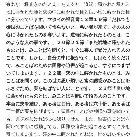
有名な「種まきのたとえ」を見ると、道端に蒔かれた種と岩
地に蒔かれた種と茨の中に蒔かれた種と良い地に蒔かれた種
に分かれています。
マタイの福音書１３章１９節「だれでも
御国のことばを聞いて悟らないと、悪い者が来て、その人の
心に蒔かれたものを奪います。道端に蒔かれたものとは、こ
のような人の事です。」２０節２１節「また岩地に蒔かれた
ものとは、みことばを聞くと、すぐに喜んで受け入れる人の
ことです。しかし、自分の中に根がなく、しばらく続くだけ
で、みことばのために困難や迫害が起こると、すぐにつまず
いてしまいます。」２２節「茨の中に蒔かれたものとは、み
ことばを聞くが、この世の思い煩いと富の誘惑がみことばを
ふさぐため、実を結ばない人のことです。」２３節「良い地
に蒔かれたものとは、みことばを聞いて悟る人のことです。
本当に実を結び、ある者は百倍、ある者は六十倍、ある者は
三十倍の実を結びます。」
聖書のことばや神様の事を聞いて
も、興味がなければ心に残りません。また、聖書のことばを
聞いてすぐに感動しても、困難や迫害が起こるとすぐに身を
引てしまいます。茨の中に蒔かれたたねは、世の思い煩いや