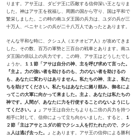
ります。アサ王は、ダビデ王に匹敵する信仰深い王となりま
した。神はアサ王を祝福し、周囲の国から守り、国は平和で
繁栄しました。この時の南ユダ王国の兵力は、ユダの兵が三
十万人、ベニヤミンの兵が二十八万人であったとあります。
そんな平和な時に、クシュ人（エチオピア人）が攻めてきま
した。その数、百万の軍勢と三百台の戦車とあります。南ユ
ダ王国の倍以上の兵力です。この時、アサ王はどうしたでし
ょうか。
１１節「アサは自分の神、主を呼び求めて言った。
『主よ。力の強い者を助けるのも、力のない者を助けるの
も、あなたに変わりはありません。私たちの神、主よ、私た
ちを助けてください。私たちはあなたに拠り頼み、御名によ
ってこの大軍に向かって来ました。主よ、あなたは私たちの
神です。人間が、あなたに力を行使することのないようにし
てください。』」
アサ王は自分たちよりも二倍の兵力を持つ
相手に対して、信仰によって立ち向かいました。すると、
１
２節「主はアサとユダの前でクシュ人を打たれたので、クシ
ュ人は逃げ去った。」
とあります。アサ王の信仰による勝利