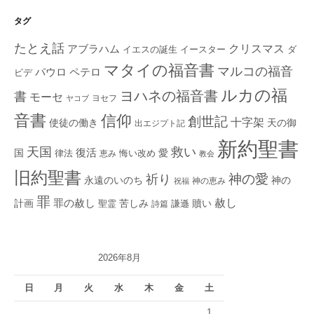
タグ
たとえ話
クリスマス
アブラハム
イエスの誕生
ダ
イースター
マタイの福音書
マルコの福音
ペテロ
パウロ
ビデ
ルカの福
ヨハネの福音書
書
モーセ
ヨセフ
ヤコブ
音書
信仰
創世記
十字架
使徒の働き
天の御
出エジプト記
新約聖書
救い
天国
復活
国
律法
愛
恵み
悔い改め
教会
旧約聖書
神の愛
祈り
永遠のいのち
神の
神の恵み
祝福
罪
赦し
計画
罪の赦し
苦しみ
贖い
聖霊
詩篇
謙遜
2026年8月
日
月
火
水
木
金
土
1