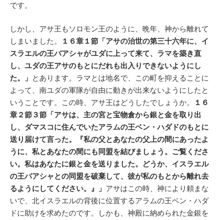
です。
しかし、アサ王もソロモン王のように、晩年、神から離れて
しまいました。
１６章１節「アサの治世の第三十六年に、イ
スラエルの王バアシャがユダに上って来て、ラマを築き直
し、ユダの王アサのもとにだれも出入りできないようにし
た。」
とあります。ラマとは地名で、この町を抑えることに
よって、南ユダの軍隊が自由に動きが出来ないようにしたと
いうことです。この時、アサ王はどうしたでしょうか。
１６
章２節３節「アサは、主の宮と宝物倉から銀と金を取り出
し、ダマスコに住んでいたアラムの王ベン・ハダドのもとに
送り届けて言った。『私の父とあなたの父上の間にあったよ
うに、私とあなたの間にも同盟を結びましょう。ご覧くださ
い。私はあなたに銀と金を送りました。どうか、イスラエル
の王バアシャとの同盟を破棄して、彼が私のもとから離れ去
るようにしてください。』」
アサはこの時、神により頼まな
いで、北イスラエルの背後に位置するアラムの王ベン・ハダ
ドに助けを求めたのです。しかも、神殿に納められた金銀を