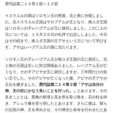
歴代誌第二１４章１節～１２節
イスラエルの国はソロモン王の死後、北と南に分裂しまし
た。北イスラエル王国はヤロブアムが王となり、南ユダ王国
はソロモンの子レハブアムが王に就任しました。この二人の
王については、１０月２０日の礼拝でお話ししました。今日
はその続きで、南ユダ王国の王アサという王について学びま
す。アサはレハブアム王の孫に当たります。
ソロモン王の子レハブアム王が南ユダ王国の王に就任し、北
と南の王国は互いに対立関係ありました。レハブアム王が亡
くなり、その子アビヤが王に就任しますが、三年間だけの短
い王でした。そのアビヤが亡くなった後、アビヤの子アサが
王位を継ぎました。
歴代誌第二１４章２節「アサは自分の
神、主の目にかなう良いことを行った。」
とあります。その
良きこととは、異教の祭壇と高き所を取り除き、石の柱を砕
き、アシュラ像を切り倒したとあります。さらに彼は、彼ら
の父祖の神、主を求めさせ、その律法と命令を行わせたとあ