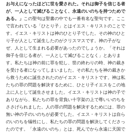
お与えになったほどに世を愛された。それは御子を信じる者
が、一人として滅びることなく、永遠のいのちを持つためで
ある。」
この聖句は聖書の中でも一番有名な聖句です。ここ
で言われている「ひとり子」とはイエス・キリストのことで
す。イエス・キリストは神のひとり子でした。その神のひと
り子が人として誕生したのがクリスマスです。神の子がな
ぜ、人として生まれる必要があったのでしょうか。「それは
御子を信じる者が、一人として滅びることなく」とありま
す。私たちは神の前に罪を犯し、世の終わりの時、神の裁き
を受ける者になってしまいました。その私たちを神の裁きか
ら救うために誕生されたのがイエス・キリストです。神は私
たちの罪の問題を解決するために、ひとり子イエスをこの地
上に人として誕生させました。イエス・キリストは神の子で
ありながら、私たちの罪を背負い十字架の上で尊いいのちを
ささげられました。人の罪の問題を解決するためには、罪の
無い神の子のいのちが必要でした。イエス・キリストは自ら
のいのちを犠牲にし、私たちの罪の問題を解決してくださっ
たのです。「永遠のいのち」とは、死んでから永遠に天国で