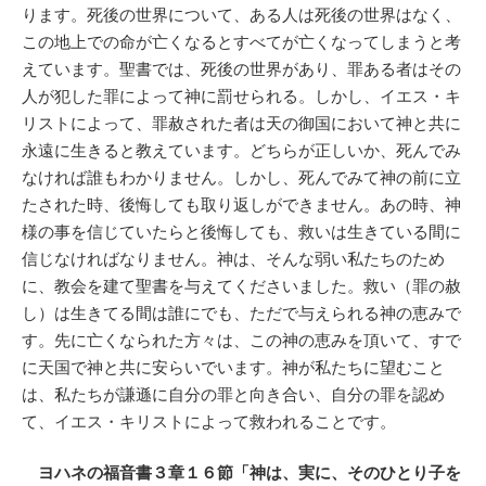
ります。死後の世界について、ある人は死後の世界はなく、
この地上での命が亡くなるとすべてが亡くなってしまうと考
えています。聖書では、死後の世界があり、罪ある者はその
人が犯した罪によって神に罰せられる。しかし、イエス・キ
リストによって、罪赦された者は天の御国において神と共に
永遠に生きると教えています。どちらが正しいか、死んでみ
なければ誰もわかりません。しかし、死んでみて神の前に立
たされた時、後悔しても取り返しができません。あの時、神
様の事を信じていたらと後悔しても、救いは生きている間に
信じなければなりません。神は、そんな弱い私たちのため
に、教会を建て聖書を与えてくださいました。救い（罪の赦
し）は生きてる間は誰にでも、ただで与えられる神の恵みで
す。先に亡くなられた方々は、この神の恵みを頂いて、すで
に天国で神と共に安らいでいます。神が私たちに望むこと
は、私たちが謙遜に自分の罪と向き合い、自分の罪を認め
て、イエス・キリストによって救われることです。
ヨハネの福音書３章１６節「神は、実に、そのひとり子を