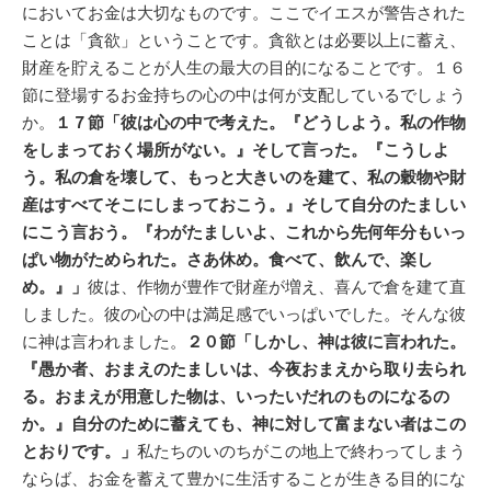
においてお金は大切なものです。ここでイエスが警告された
ことは「貪欲」ということです。貪欲とは必要以上に蓄え、
財産を貯えることが人生の最大の目的になることです。１６
節に登場するお金持ちの心の中は何が支配しているでしょう
か。
１７節「彼は心の中で考えた。『どうしよう。私の作物
をしまっておく場所がない。』そして言った。『こうしよ
う。私の倉を壊して、もっと大きいのを建て、私の穀物や財
産はすべてそこにしまっておこう。』そして自分のたましい
にこう言おう。『わがたましいよ、これから先何年分もいっ
ぱい物がためられた。さあ休め。食べて、飲んで、楽し
め。』」
彼は、作物が豊作で財産が増え、喜んで倉を建て直
しました。彼の心の中は満足感でいっぱいでした。そんな彼
に神は言われました。
２０節「しかし、神は彼に言われた。
『愚か者、おまえのたましいは、今夜おまえから取り去られ
る。おまえが用意した物は、いったいだれのものになるの
か。』自分のために蓄えても、神に対して富まない者はこの
とおりです。」
私たちのいのちがこの地上で終わってしまう
ならば、お金を蓄えて豊かに生活することが生きる目的にな