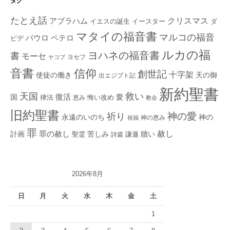
タグ
たとえ話
クリスマス
アブラハム
イエスの誕生
ダ
イースター
マタイの福音書
マルコの福音
ペテロ
パウロ
ビデ
ルカの福
ヨハネの福音書
書
モーセ
ヨセフ
ヤコブ
音書
信仰
創世記
十字架
使徒の働き
天の御
出エジプト記
新約聖書
救い
天国
復活
国
律法
愛
恵み
悔い改め
教会
旧約聖書
神の愛
祈り
永遠のいのち
神の
神の恵み
祝福
罪
赦し
計画
罪の赦し
苦しみ
贖い
聖霊
詩篇
謙遜
2026年8月
日
月
火
水
木
金
土
1