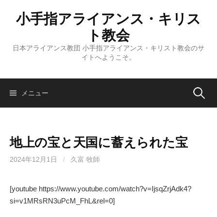
コ
小手指アライアンス・キリス
ン
テ
ト教会
ン
日本アライアンス教団 小手指アライアンス・キリスト教会のサ
ツ
イトへようこそ。
へ
ス
キ
検
メニュー
ッ
プ
索:
地上の宝と天国に蓄えられた宝
2024年12月1日
/
久富 牧師
[youtube https://www.youtube.com/watch?v=IjsqZrjAdk4?
si=v1MRsRN3uPcM_FhL&rel=0]