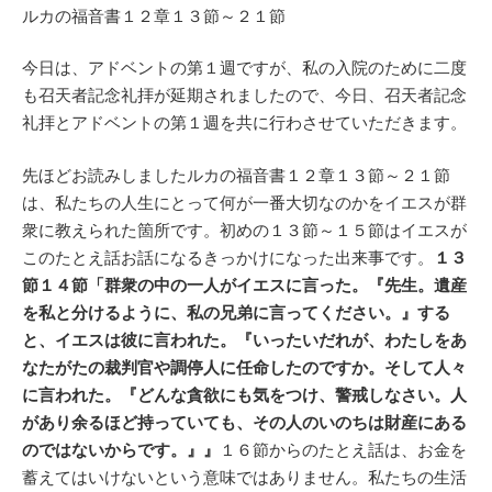
ルカの福音書１２章１３節～２１節
今日は、アドベントの第１週ですが、私の入院のために二度
も召天者記念礼拝が延期されましたので、今日、召天者記念
礼拝とアドベントの第１週を共に行わさせていただきます。
先ほどお読みしましたルカの福音書１２章１３節～２１節
は、私たちの人生にとって何が一番大切なのかをイエスが群
衆に教えられた箇所です。初めの１３節～１５節はイエスが
このたとえ話お話になるきっかけになった出来事です。
１３
節１４節「群衆の中の一人がイエスに言った。『先生。遺産
を私と分けるように、私の兄弟に言ってください。』する
と、イエスは彼に言われた。『いったいだれが、わたしをあ
なたがたの裁判官や調停人に任命したのですか。そして人々
に言われた。『どんな貪欲にも気をつけ、警戒しなさい。人
があり余るほど持っていても、その人のいのちは財産にある
のではないからです。』』
１６節からのたとえ話は、お金を
蓄えてはいけないという意味ではありません。私たちの生活