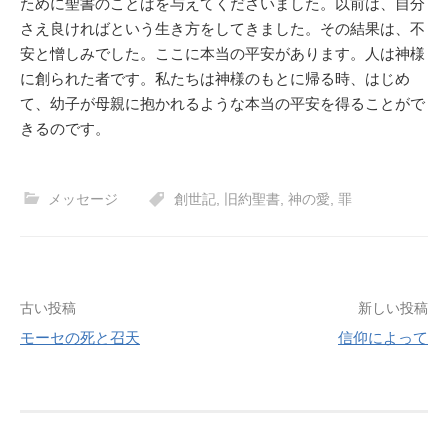
ために聖書のことばを与えてくださいました。以前は、自分
さえ良ければという生き方をしてきました。その結果は、不
安と憎しみでした。ここに本当の平安があります。人は神様
に創られた者です。私たちは神様のもとに帰る時、はじめ
て、幼子が母親に抱かれるような本当の平安を得ることがで
きるのです。
メッセージ
創世記
,
旧約聖書
,
神の愛
,
罪
投
古い投稿
新しい投稿
モーセの死と召天
信仰によって
稿
ナ
ビ