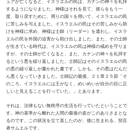
ュアが亡くなると、イスラエルの民は、カナンの神々を礼拝
するようになりました。神様はそれを見て、彼らをもう一
度、取り戻すために、周りの国々を用いて、イスラエルの民
に苦しみを与えました。イスラエルの民はその苦しみから助
けを神様に求め、神様は士師（リーダー）を遣わし、イスラ
エルの民を外国の迫害から助け出しました。また、その士師
が生きている時代は、イスラエルの民は神様の戒めを守りま
すが、その士師が亡くなると、また、カナンの神々を礼拝す
るという悪を繰り返しました。士師記はそのイスラエルの民
の悪の繰り返しが書かれた書です。しかも、その悪はだんだ
ん悪くなっていきました。士師記の最後、２１章２５節「そ
のころ、イスラエルには王がなく、めいめいが自分の目に正
しいと見えることを行っていた。」とあります。
それは、法律もない無秩序の生活を行っていたということで
す。神の基準から離れた人間の最後の姿がこのありさまとな
るのです。この状況を立て直したのが、後に生まれる、預言
者サムエルです。