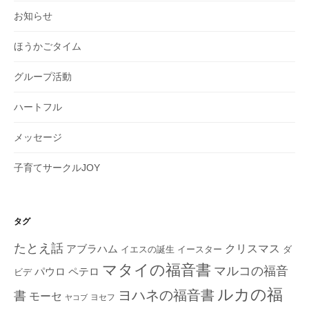
お知らせ
ほうかごタイム
グループ活動
ハートフル
メッセージ
子育てサークルJOY
タグ
たとえ話
クリスマス
アブラハム
イエスの誕生
ダ
イースター
マタイの福音書
マルコの福音
ペテロ
パウロ
ビデ
ルカの福
ヨハネの福音書
書
モーセ
ヨセフ
ヤコブ