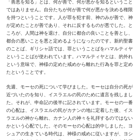
「善悪を知る」とは、何が善で、何が悪かを知るということ
ではありません。自分たちが何が善で何が悪かを決める権限
を持つということです。人が罪を犯す前、神のみが善で、神
が定めたことが善であり、それに反するものが悪でした。と
ころが、人間は神を退け、自分に都合の良いことを善とし、
都合の悪いことを悪と定めるようになったのです。新約聖書
のことば、ギリシャ語では、罪ということばをハマルティヤ
ということばが使われています。ハマルティヤとは、的外れ
という意味で、神様の定めた戒めから離れた行為を罪と定め
たということです。
先週、モーセの死について学びました。モーセは自分の死が
近づいたのを知り、イスラエルの民のために遺言を残しまし
た。それが、申命記の後半に記されています。モーセの一番
の心配は、イスラエルの民がカナンの地に定着した後、イス
ラエルの神から離れ、カナン人の神々を礼拝するのではない
かという心配でした。そのモーセの心配は的中しました。ヨ
シュアの生きている時代は、神様の戒めに従いますが、ヨシ