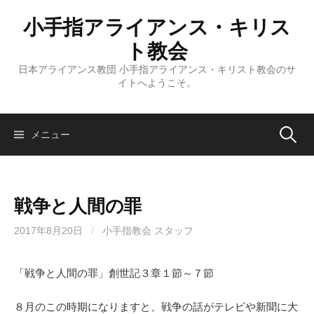
コ
小手指アライアンス・キリス
ン
テ
ト教会
ン
日本アライアンス教団 小手指アライアンス・キリスト教会のサ
ツ
イトへようこそ。
へ
ス
キ
検
メニュー
ッ
プ
索:
戦争と人間の罪
2017年8月20日
/
小手指教会 スタッフ
「戦争と人間の罪」創世記３章１節～７節
８月のこの時期になりますと、戦争の話がテレビや新聞に大