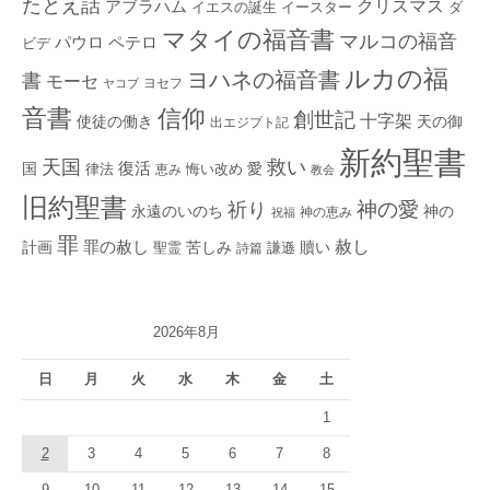
たとえ話
クリスマス
アブラハム
イエスの誕生
ダ
イースター
マタイの福音書
マルコの福音
ペテロ
パウロ
ビデ
ルカの福
ヨハネの福音書
書
モーセ
ヨセフ
ヤコブ
音書
信仰
創世記
十字架
使徒の働き
天の御
出エジプト記
新約聖書
救い
天国
復活
国
律法
愛
恵み
悔い改め
教会
旧約聖書
神の愛
祈り
永遠のいのち
神の
神の恵み
祝福
罪
赦し
計画
罪の赦し
苦しみ
贖い
聖霊
詩篇
謙遜
2026年8月
日
月
火
水
木
金
土
1
2
3
4
5
6
7
8
9
10
11
12
13
14
15