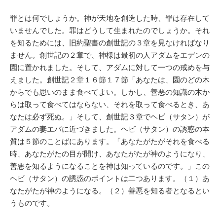
罪とは何でしょうか。神が天地を創造した時、罪は存在して
いませんでした。罪はどうして生まれたのでしょうか。それ
を知るためには、旧約聖書の創世記の３章を見なければなり
ません。創世記の２章で、神様は最初の人アダムをエデンの
園に置かれました。そして、アダムに対して一つの戒めを与
えました。創世記２章１６節１７節「あなたは、園のどの木
からでも思いのまま食べてよい。しかし、善悪の知識の木か
らは取って食べてはならない、それを取って食べるとき、あ
なたは必ず死ぬ。」そして、創世記３章でヘビ（サタン）が
アダムの妻エバに近づきました。ヘビ（サタン）の誘惑の本
質は５節のことばにあります。「あなたがたがそれを食べる
時、あなたがたの目が開け、あなたがたが神のようになり、
善悪を知るようになることを神は知っているのです。」この
ヘビ（サタン）の誘惑のポイントは二つあります。（１）あ
なたがたが神のようになる。（２）善悪を知る者となるとい
うものです。