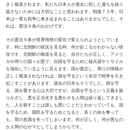
きく報道されます。私たち日本人が過去に犯した過ちを繰り
返さないためには大切なことと思われます。戦後７２年。日
本は一度も戦争に巻き込まれることはありませんでした。そ
れは、憲法９条のおかげです。
その憲法９条が世界情勢の変化で変えられようとしていま
す。特に北朝鮮の状況を見る時、何が起こるかわからない状
況です。北朝鮮の報道を見ると、自分たちが正しく、アメリ
カや周りの国々が悪で、自国を守るために核兵器やミサイル
を強化しているように見えます。国が孤立し、周りの情報が
正しく報道されなければ、国を守るという名目で戦争を引き
起こすことがあります。過去の日本もそうでした。国を守
る、国を愛する心は大切ですが、自国を守るという正義を振
りかざし、悪を正当化する愚かさを人間は繰り返してきまし
た。人を殺すことは誰しも悪いことだとわかっていても、国
を守るため、国民を守るためとなると、多くの命を奪って
も、罪の意識を失ってしまいます。何が正しく、何が悪なの
か人間の心がマヒしてしまうからです。