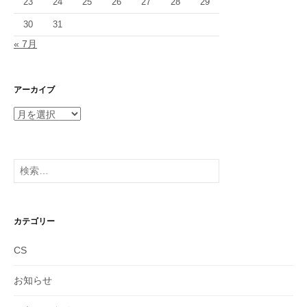
23
24
25
26
27
28
29
30
31
« 7月
アーカイブ
ア
ー
カ
イ
検
ブ
索:
カテゴリー
CS
お知らせ