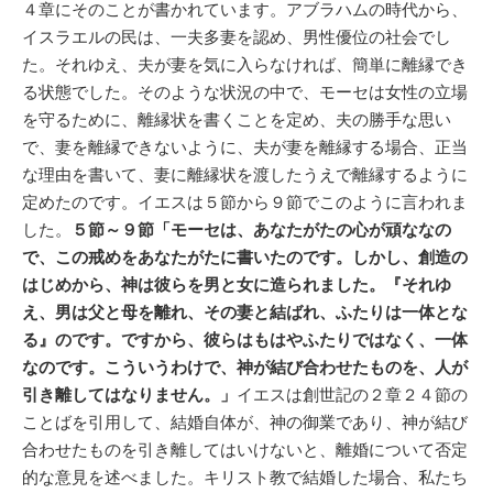
４章にそのことが書かれています。アブラハムの時代から、
イスラエルの民は、一夫多妻を認め、男性優位の社会でし
た。それゆえ、夫が妻を気に入らなければ、簡単に離縁でき
る状態でした。そのような状況の中で、モーセは女性の立場
を守るために、離縁状を書くことを定め、夫の勝手な思い
で、妻を離縁できないように、夫が妻を離縁する場合、正当
な理由を書いて、妻に離縁状を渡したうえで離縁するように
定めたのです。イエスは５節から９節でこのように言われま
した。
５節～９節「モーセは、あなたがたの心が頑ななの
で、この戒めをあなたがたに書いたのです。しかし、創造の
はじめから、神は彼らを男と女に造られました。『それゆ
え、男は父と母を離れ、その妻と結ばれ、ふたりは一体とな
る』のです。ですから、彼らはもはやふたりではなく、一体
なのです。こういうわけで、神が結び合わせたものを、人が
引き離してはなりません。」
イエスは創世記の２章２４節の
ことばを引用して、結婚自体が、神の御業であり、神が結び
合わせたものを引き離してはいけないと、離婚について否定
的な意見を述べました。キリスト教で結婚した場合、私たち