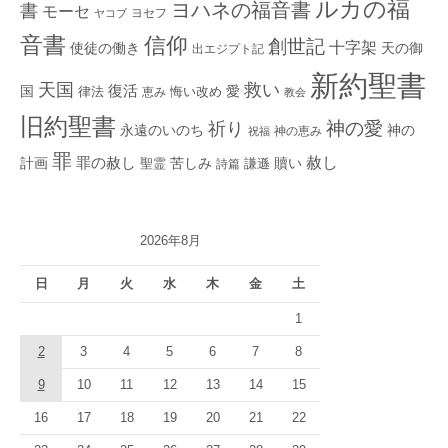
ルカの福
ヨハネの福音書
書
モーセ
ヨセフ
ヤコブ
音書
信仰
創世記
十字架
使徒の働き
天の御
出エジプト記
新約聖書
救い
天国
復活
国
律法
愛
恵み
悔い改め
教会
旧約聖書
神の愛
祈り
永遠のいのち
神の
神の恵み
祝福
罪
赦し
計画
罪の赦し
苦しみ
贖い
聖霊
詩篇
謙遜
2026年8月
日
月
火
水
木
金
土
1
2
3
4
5
6
7
8
9
10
11
12
13
14
15
16
17
18
19
20
21
22