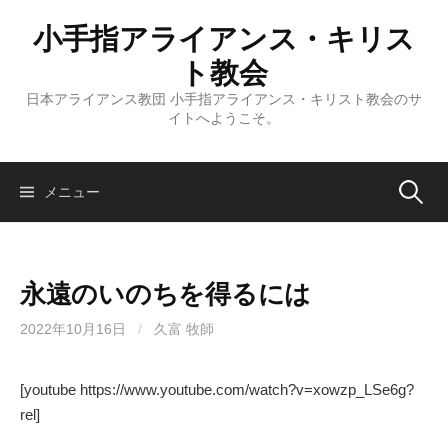
コ
小手指アライアンス・キリス
ン
テ
ト教会
ン
日本アライアンス教団 小手指アライアンス・キリスト教会のサ
ツ
イトへようこそ。
へ
ス
キ
検
メニュー
ッ
プ
索:
永遠のいのちを得るには
2022年10月16日
/
久富 牧師
[youtube https://www.youtube.com/watch?v=xowzp_LSe6g?
rel]