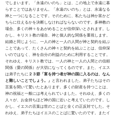
でしまいます。「永遠のいのち」とは、この地上で永遠に暮
らすことではありません。「永遠のいのち」とは、永遠なる
神と一つになることです。そのために、私たちは神か富かど
ちらに仕えるかを決断しなければならないのです。多神教の
場合、多くの神々をあがめることが信仰深いとされます。し
かし、キリスト教の場合、神と個人的な関係を重視します。
結婚と同じように、一人の神と一人の人間が神と契約を結ぶ
ことであって、たくさんの神々と契約を結ぶことは、信仰深
いのではなく、神を自分の利益のために利用することです。
それゆえ、キリスト教では、一人の神と一人の人間との信頼
関係（愛の関係）が大切になってくるのです。また、イエス
は弟子たちに
２３節「富を持つ者が神の国に入るのは、なん
と難しいことでしょう。」
と言われました。弟子たちはその
言葉を聞いて驚いたとあります。多くの財産を持つことは、
神の祝福と一般には考えられていました。それゆえ、多くの
人々が、お金持ちほど神の国に近いと考えていたのです。し
かし、イエスの言葉は世のことばと全くの正反対でした。そ
れゆえ、弟子たちはイエスのことばに驚いたのです。またイ