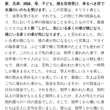
家、兄弟、姉妹、母、子ども、畑を百倍受け、来るべき世で
永遠のいのちを受けます。」
この言葉は、キリスト者とし
て、迫害を受けるが、それでも、この世にて神の祝福もあ
り、天においても神の祝福がることを示したものです。最後
にイエスは
３１節「しかし、先にいる多くの者が後になり、
後にいる多くの者が先になります。」
と言われました。先に
いる者が後になり、後の者が先になるという言葉は、マタイ
の福音書では、ぶどう園で働く労務者のたとえでも使われて
います。このたとえで先の者とは、朝早く雇われた者で、律
法学者パリサイ人のように、自分の正しさ義により頼む者た
ちで、後の者、とは、五時ごろに雇われた者たちで、一時間
しか働きませんでした。それは、罪人や貧しい人々を表し、
神の恵みを求める人々を表しています。最後に、主人は五時
ごろに雇われた者から、賃金を支払いますが、その賃金は一
日分の賃金でした。それを見た、朝早く雇われた者は、契約
以上の賃金がもらえると期待しましたが、主人が与えたのは
契約通りの一日の賃金でした。そこで、朝早くから働いた者
たちは主人に文句を言いました。彼らは、朝早くから働いた