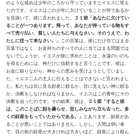
のような戒めは少年のころから守っていますとイエスに答え
たのです。イエスはこの少年に欠けていることが何であるか
を見抜いて、彼に言われました。
２１節「あなたに欠けてい
ることが一つあります。帰って、あなたが持っている物をす
べて売り払い、貧しい人たちに与えなさい。そのうえで、わ
たしに従って来なさい。」
この言葉は、彼にだけ当てはまる
言葉ではなく、お金持ちのすべての人に当てはまる問題では
ないでしょうか。イエスが彼に求めたことは、永遠のいのち
を得るためには、神だけに信頼すると言うことです。彼は、
お金に頼りながら、神からの恵みを受けようとしていまし
た。イエス二人の主人に仕えることはできないと言われまし
た。私たちは目に見る財産に頼るか、目に見えない神に頼る
か、決断をしなければなりません。イエスはこの青年にその
決断を迫ったのです。その結果、彼は、
２１節「すると彼
は、このことばに顔を曇らせ、悲しみながら立ち去った。多
くの財産をもっていたからである。」
とあります。財産があ
ることが悪いことではありません。しかし、人間は弱い者
で、目の前の財産が大きければ大きいほど、財産により頼ん