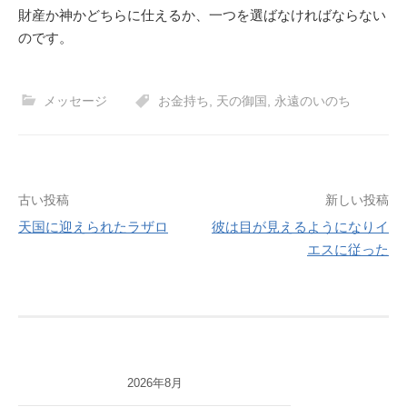
財産か神かどちらに仕えるか、一つを選ばなければならない
のです。
メッセージ
お金持ち
,
天の御国
,
永遠のいのち
投
古い投稿
新しい投稿
天国に迎えられたラザロ
彼は目が見えるようになりイ
稿
エスに従った
ナ
ビ
ゲ
ー
2026年8月
シ