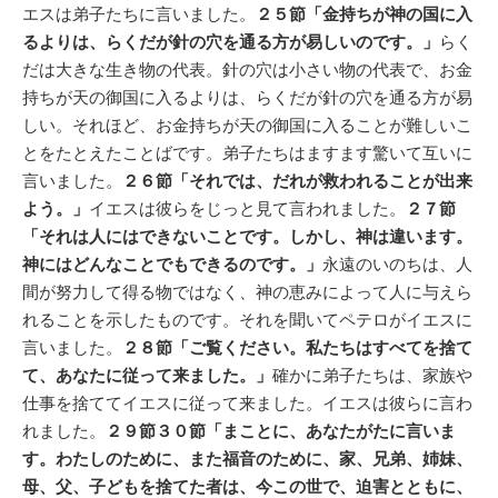
エスは弟子たちに言いました。
２５節「金持ちが神の国に入
るよりは、らくだが針の穴を通る方が易しいのです。」
らく
だは大きな生き物の代表。針の穴は小さい物の代表で、お金
持ちが天の御国に入るよりは、らくだが針の穴を通る方が易
しい。それほど、お金持ちが天の御国に入ることが難しいこ
とをたとえたことばです。弟子たちはますます驚いて互いに
言いました。
２６節「それでは、だれが救われることが出来
よう。」
イエスは彼らをじっと見て言われました。
２７節
「それは人にはできないことです。しかし、神は違います。
神にはどんなことでもできるのです。」
永遠のいのちは、人
間が努力して得る物ではなく、神の恵みによって人に与えら
れることを示したものです。それを聞いてペテロがイエスに
言いました。
２８節「ご覧ください。私たちはすべてを捨て
て、あなたに従って来ました。」
確かに弟子たちは、家族や
仕事を捨ててイエスに従って来ました。イエスは彼らに言わ
れました。
２９節３０節「まことに、あなたがたに言いま
す。わたしのために、また福音のために、家、兄弟、姉妹、
母、父、子どもを捨てた者は、今この世で、迫害とともに、