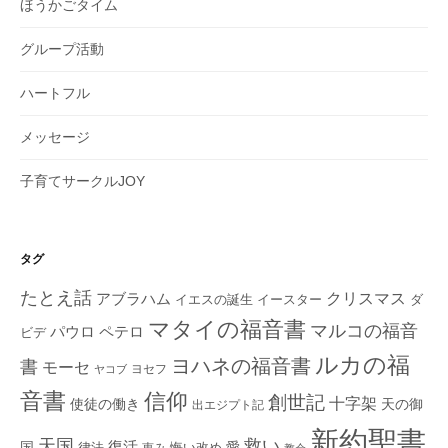
ほうかごタイム
グループ活動
ハートフル
メッセージ
子育てサークルJOY
タグ
たとえ話
クリスマス
アブラハム
イエスの誕生
ダ
イースター
マタイの福音書
マルコの福音
ペテロ
パウロ
ビデ
ルカの福
ヨハネの福音書
書
モーセ
ヨセフ
ヤコブ
音書
信仰
創世記
十字架
使徒の働き
天の御
出エジプト記
新約聖書
救い
天国
復活
国
律法
愛
恵み
悔い改め
教会