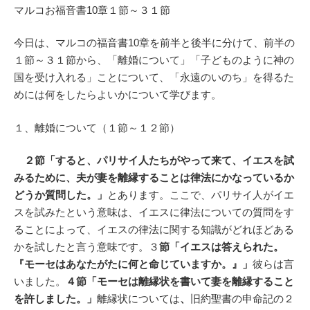
マルコお福音書10章１節～３１節
今日は、マルコの福音書10章を前半と後半に分けて、前半の
１節～３１節から、「離婚について」「子どものように神の
国を受け入れる」ことについて、「永遠のいのち」を得るた
めには何をしたらよいかについて学びます。
１、離婚について（１節～１２節）
２節「すると、パリサイ人たちがやって来て、イエスを試
みるために、夫が妻を離縁することは律法にかなっているか
どうか質問した。」
とあります。ここで、パリサイ人がイエ
スを試みたという意味は、イエスに律法についての質問をす
ることによって、イエスの律法に関する知識がどれほどある
かを試したと言う意味です。３
節「イエスは答えられた。
『モーセはあなたがたに何と命じていますか。』」
彼らは言
いました。
４節「モーセは離縁状を書いて妻を離縁すること
を許しました。」
離縁状については
、
旧約聖書の申命記の２