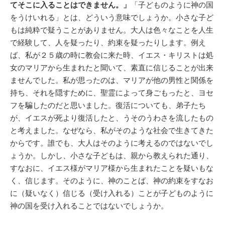
てそこに入ることはできません。」
「子どものように神の国
をうけいれる」とは、どういう意味でしょうか。小さな子ど
もは純粋で疑うことがありません。大人は色々なことを人生
で経験して、人を疑ったり、約束を疑ったりします。例え
ば、私が２５歳の時に教会に来た時、イエス・キリストは処
女のマリアから生まれたと聞いて、素直に信じることが出来
ませんでした。私が思ったのは、マリアが他の男性と関係を
持ち、それを隠すために、聖霊によって身ごもったと、ヨセ
フを騙したのだと思いました。復活についても、弟子たち
が、イエスが死より復活したと、うそのうわさを流したもの
と考えました。なぜなら、私がそのような社会で生きてきた
からです。誰でも、大人はそのように考えるのではないでし
ょうか。しかし、小さな子どもは、親から教えられた通り、
すなおに、イエス様がマリア様から生まれたことを疑いもな
く、信じます。そのように、神のことば、神の約束をすなお
に（疑いなく）信じる（受け入れる）ことが子どものように
神の国を受け入れることではないでしょうか。