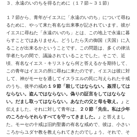
３、永遠のいのちを得るために（１７節～３１節）
１７節から、青年がイエスに「永遠のいのち」について尋ね
るために、やって来た有名な出来事が記されています。彼が
イエスに尋ねた「永遠のいのち」とは、この地上で永遠に暮
らすことではありません。どうしたら天の御国（天国）に入
ることが出来るかということです。この問題は、多くの律法
学者たちの間で、議論されていることでした。そこで、近
頃、有名なイエス・キリストなら何と答えるかを期待して、
この青年はイエスの所に尋ねに来たのです。イエスは彼に対
して、神がモーセを通してイスラエルの民に与えられた十戒
のうち、後半の戒め
１９節「殺してはならない。姦淫しては
ならない。盗んではならない。偽りの証言をしてはならな
い。だまし取ってはならない。あなたの父と母を敬え。」
と
伝えました。それに対して青年は、
２０節「先生。私は少年
のころからそれらすべてを守ってきました。」
と答えまし
た。モーセの十戒は旧約聖書の有名な戒めで、彼は、小さい
ころからユダヤ教を教えられてきたのでしょう。それで、そ