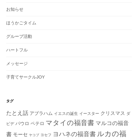
お知らせ
ほうかごタイム
グループ活動
ハートフル
メッセージ
子育てサークルJOY
タグ
たとえ話
クリスマス
アブラハム
イエスの誕生
ダ
イースター
マタイの福音書
マルコの福音
ペテロ
パウロ
ビデ
ルカの福
ヨハネの福音書
書
モーセ
ヨセフ
ヤコブ