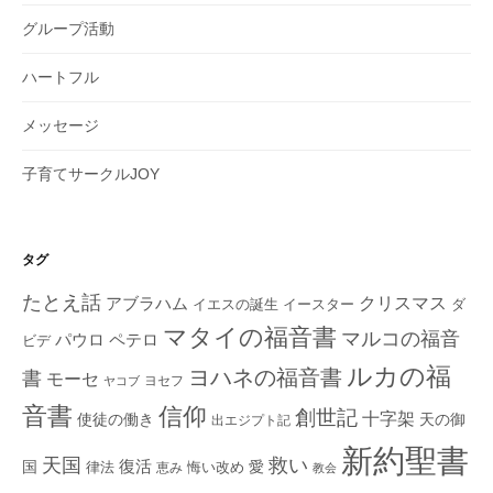
グループ活動
ハートフル
メッセージ
子育てサークルJOY
タグ
たとえ話
クリスマス
アブラハム
イエスの誕生
ダ
イースター
マタイの福音書
マルコの福音
ペテロ
パウロ
ビデ
ルカの福
ヨハネの福音書
書
モーセ
ヨセフ
ヤコブ
音書
信仰
創世記
十字架
使徒の働き
天の御
出エジプト記
新約聖書
救い
天国
復活
国
律法
愛
恵み
悔い改め
教会