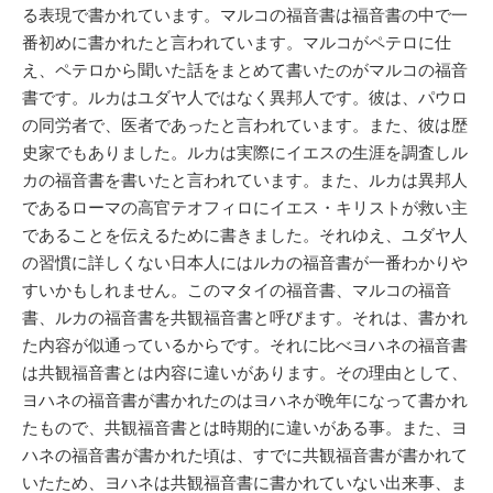
る表現で書かれています。マルコの福音書は福音書の中で一
番初めに書かれたと言われています。マルコがペテロに仕
え、ペテロから聞いた話をまとめて書いたのがマルコの福音
書です。ルカはユダヤ人ではなく異邦人です。彼は、パウロ
の同労者で、医者であったと言われています。また、彼は歴
史家でもありました。ルカは実際にイエスの生涯を調査しル
カの福音書を書いたと言われています。また、ルカは異邦人
であるローマの高官テオフィロにイエス・キリストが救い主
であることを伝えるために書きました。それゆえ、ユダヤ人
の習慣に詳しくない日本人にはルカの福音書が一番わかりや
すいかもしれません。このマタイの福音書、マルコの福音
書、ルカの福音書を共観福音書と呼びます。それは、書かれ
た内容が似通っているからです。それに比べヨハネの福音書
は共観福音書とは内容に違いがあります。その理由として、
ヨハネの福音書が書かれたのはヨハネが晩年になって書かれ
たもので、共観福音書とは時期的に違いがある事。また、ヨ
ハネの福音書が書かれた頃は、すでに共観福音書が書かれて
いたため、ヨハネは共観福音書に書かれていない出来事、ま