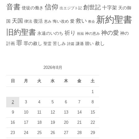
音書
信仰
創世記
十字架
使徒の働き
天の御
出エジプト記
新約聖書
救い
天国
復活
国
律法
愛
恵み
悔い改め
教会
旧約聖書
神の愛
祈り
永遠のいのち
神の
神の恵み
祝福
罪
赦し
計画
罪の赦し
苦しみ
贖い
聖霊
詩篇
謙遜
2026年8月
日
月
火
水
木
金
土
1
2
3
4
5
6
7
8
9
10
11
12
13
14
15
16
17
18
19
20
21
22
23
24
25
26
27
28
29