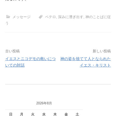
メッセージ
ペテロ
,
深みに漕ぎ出す
,
神のことばに従
う
投
古い投稿
新しい投稿
イエスとニコデモの救いにつ
神の姿を捨てて人となられた
稿
いての対話
イエス・キリスト
ナ
ビ
ゲ
ー
2026年8月
シ
日
月
火
水
木
金
土