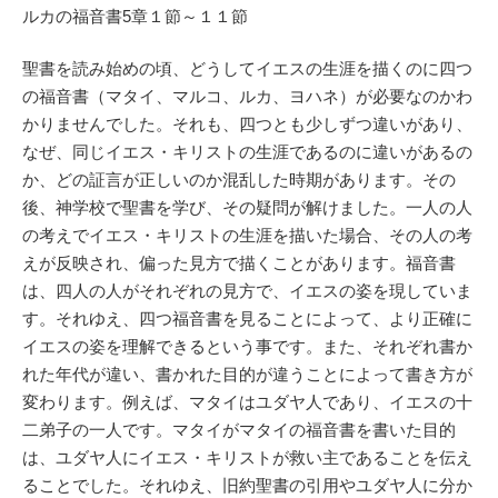
ルカの福音書5章１節～１１節
聖書を読み始めの頃、どうしてイエスの生涯を描くのに四つ
の福音書（マタイ、マルコ、ルカ、ヨハネ）が必要なのかわ
かりませんでした。それも、四つとも少しずつ違いがあり、
なぜ、同じイエス・キリストの生涯であるのに違いがあるの
か、どの証言が正しいのか混乱した時期があります。その
後、神学校で聖書を学び、その疑問が解けました。一人の人
の考えでイエス・キリストの生涯を描いた場合、その人の考
えが反映され、偏った見方で描くことがあります。福音書
は、四人の人がそれぞれの見方で、イエスの姿を現していま
す。それゆえ、四つ福音書を見ることによって、より正確に
イエスの姿を理解できるという事です。また、それぞれ書か
れた年代が違い、書かれた目的が違うことによって書き方が
変わります。例えば、マタイはユダヤ人であり、イエスの十
二弟子の一人です。マタイがマタイの福音書を書いた目的
は、ユダヤ人にイエス・キリストが救い主であることを伝え
ることでした。それゆえ、旧約聖書の引用やユダヤ人に分か