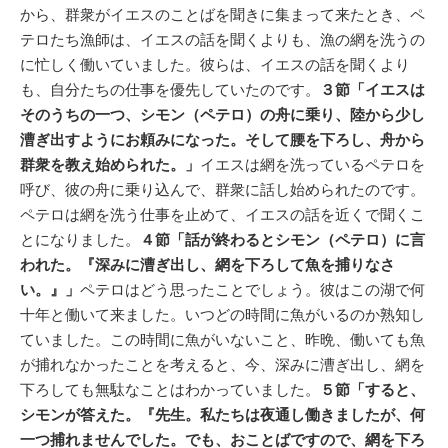
から、群衆がイエスのことばを聞きに集まって来たとき、ペ
テロたち漁師は、イエスの話を聞くよりも、漁の網を洗うの
に忙しく働いていました。彼らは、イエスの話を聞くより
も、自分たちの仕事を優先していたのです。
３節「イエスは
そのうちの一つ、シモン（ペテロ）の舟に乗り、陸から少し
漕ぎ出すようにお頼みになった。そして腰を下ろし、舟から
群衆を教え始められた。」
イエスは網を洗っているペテロを
呼び、彼の舟に乗り込んで、群衆に話し始められたのです。
ペテロは網を洗う仕事を止めて、イエスの話を近くで聞くこ
とになりました。
４節「話が終わるとシモン（ペテロ）に言
われた。『深みに漕ぎ出し、網を下ろして魚を捕りなさ
い。』」
ペテロはどう思ったことでしょう。彼はこの湖で何
十年と働いて来ました。いつどの時間に魚がいるのか熟知し
ていました。この時間に魚がいないこと、昨晩、働いても魚
が捕れなかったことを考えると、今、深みに漕ぎ出し、網を
下ろしても無駄なことはわかっていました。
５節「すると、
シモンが答えた。『先生。私たちは夜通し働きましたが、何
一つ捕れませんでした。でも、おことばですので、網を下ろ