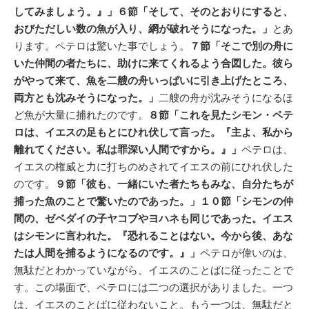
してみましょう。』」６節「そして、そのとおりにすると、
おびただしい数の魚が入り、網が破れそうになった。」
とあ
ります。ペテロは驚いた事でしょう。
７節「そこで別の舟に
いた仲間の者たちに、助けに来てくれるよう合図した。彼ら
がやって来て、魚を二艘の舟いっぱいに引き上げたところ、
両方とも沈みそうになった。」
二艘の舟が沈みそうになるほ
ど魚が大量に捕れたのです。
８節「これを見たシモン・ペテ
ロは、イエスの足もとにひれ伏して言った。『主よ、私から
離れてください。私は罪深い人間ですから。』」
ペテロは、
イエスの権威と力に打ちのめされてイエスの前にひれ伏した
のです。
９節「彼も、一緒にいた者たちもみな、自分たちが
捕った魚のことで驚いたのであった。」１０節「シモンの仲
間の、ゼベダイの子ヤコブやヨハネも同じであった。イエス
はシモンに言われた。『恐れることはない。今から後、あな
たは人間を捕るようになるのです。』」
ペテロが偉いのは、
無駄だとわかっていながら、イエスのことばに従ったことで
す。この場面で、ペテロには二つの選択がありました。一つ
は、イエスのことばに従わないこと。もう一つは、無駄だと