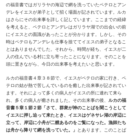
の福音書ではガリラヤの海辺で網を洗っていたペテロとアン
デレをイエスが弟子として招く場面が記されています。ルカ
はさらにその出来事を詳しく記しています。ここまでの経緯
を考えると、ペテロとアンデレはガリラヤ湖での出会いの前
にイエスとの面識があったことが分かります。しかし、その
時はペテロもアンデレも仕事を捨ててイエスの弟子となるこ
とはありませんでした。それから、時間が経ち、イエスが二
人の住んでいる村に立ち寄ったことになります。そのことを
頭に置きながら、今日の出来事を考えたいと思います。
ルカの福音書４章３８節で、イエスがペテロの家に行き、ペ
テロの姑が熱で苦しんでいるのを癒した出来事が記されてい
ます。それによって多くの病人がイエスの所に連れて来ら
れ、多くの病人が癒されました。その出来事の後、
ルカの福
音書５章１節２節「さて、群衆が神のことばを聞こうとして
イエスに押し迫って来たとき、イエスはゲネサレ湖の岸辺に
立って、岸辺に小舟が二艘あるのをご覧になった。漁師たち
は舟から降りて網を洗っていた。」
とあります。このことば