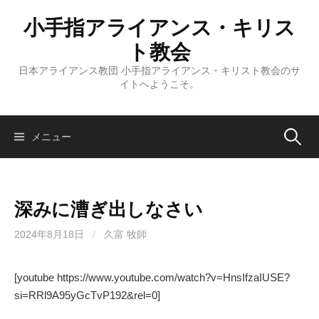
コ
小手指アライアンス・キリス
ン
テ
ト教会
ン
日本アライアンス教団 小手指アライアンス・キリスト教会のサ
ツ
イトへようこそ。
へ
ス
キ
検
メニュー
ッ
プ
索:
深みに漕ぎ出しなさい
2024年8月18日
/
久富 牧師
[youtube https://www.youtube.com/watch?v=HnsIfzaIUSE?
si=RRl9A95yGcTvP192&rel=0]