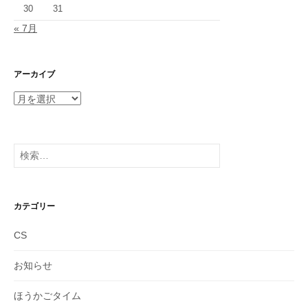
30
31
« 7月
アーカイブ
ア
ー
カ
イ
検
ブ
索:
カテゴリー
CS
お知らせ
ほうかごタイム