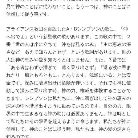
見て神のことばに従わないこと。もう一つは、神のことばに
信頼して従う事です。
アライアンス教団を創設したA・Bシンプソンの歌に、「沖
へ出でよ」という新聖歌の歌があります。この歌の中で、２
番「世の人は岸に立ちて 沖をば見るのみ」「主の恵みの深
さなど あえて知らんとせず」という歌詞があります。世の
人は神の恵みや愛を知ろうとはしません。また、３番では
「ある者はわずか漕ぎて 遠く乗り出さず」「返る波に吞ま
れたり 船ともろともに」とあります。浅瀬にいることは安
全です。深みに漕ぎ出せば危険が伴います。それでも神に信
頼して深みに乗り出す時、神の力、権威を体験することがで
きます。シンプソンは私たちに、沖に漕ぎ出して神の恵みの
深さの中へ漕ぎ出すように勧めているのです。自分の力、限
界の中で生きるなら神の助けは必要ありません。神は時とし
て私たちにその限界を超えるように命じます。私たちが神に
信頼して、神のことばに従う時、私たちは、神の愛の深さを
知るのです。