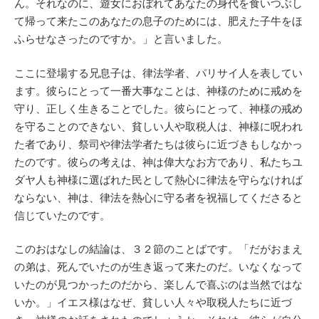
ん。それなのに、遊女におぼれてあなたの身代を食いつぶし
て帰って来たこのあなたの息子のためには、肥えた子牛をほ
ふらせなさったのですか。」と言いました。
ここに登場する兄息子は、律法学者、パリサイ人を表してい
ます。彼らにとって一番大事なことは、神様のために戒めを
守り、正しく生きることでした。彼らにとって、神様の戒め
を守ることのできない、貧しい人や取税人は、神様に呪われ
た者であり、祭司や律法学者たちは彼らに近づきもしなかっ
たのです。彼らの考えは、神は偉大なお方であり、私たちユ
ダヤ人も神様に選ばれた民として熱心に律法を守らなければ
ならない、神は、律法を熱心に守る者を祝福してくださると
信じていたのです。
このおはなしの結論は、３２節のことばです。「だがおまえ
の弟は、死んでいたのが生き返って来たのだ。いなくなって
いたのが見つかったのだから、楽しんで喜ぶのは当然ではな
いか。」イエス様はなぜ、貧しい人々や取税人たちに近づ