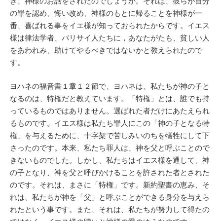
き、神様のお話をされたのでしょうか。それは、彼らが自分
の罪を認め、悔い改め、神様のもとに帰ることを神様が一
番、喜ばれる事をイエ様が知っておられたからです。イエス
様は律法学者、パリサイ人たちに，あなたがたも、貧しい人
をあわれみ、助けてやるべきではないかと教えられたので
す。
ヨハネの福音書１章１２節で、ヨハネは、私たちが神の子と
なるのは、特権だと教えています。「特権」とは、誰でも持
っているものではありません。選ばれた者だけにあたえられ
るものです。イエス様は私たち罪人にこの「神の子となる特
権」を与えるために、十字架で苦しみいのちを犠牲にして下
さったのです。本来、私たち罪人は、神を父と呼ぶことので
きないものでした。しかし、私たちはイエス様を通して、神
の子となり、神を父と呼びかけることを許された者とされた
のです。それは、まさに「特権」です。新約聖書の恵み、そ
れは、私たちが神を「父」と呼ぶことができる身分を与えら
れたという事です。また、それは、私たちが努力して得たの