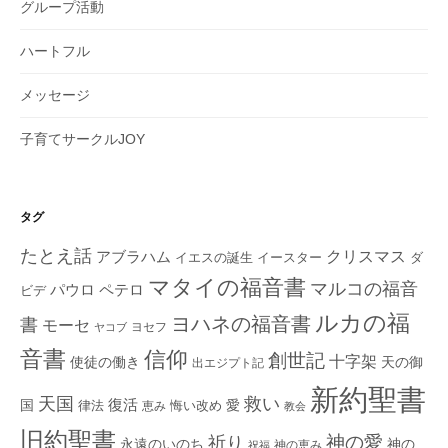
グループ活動
ハートフル
メッセージ
子育てサークルJOY
タグ
たとえ話
クリスマス
アブラハム
イエスの誕生
ダ
イースター
マタイの福音書
マルコの福音
ペテロ
パウロ
ビデ
ルカの福
ヨハネの福音書
書
モーセ
ヨセフ
ヤコブ
音書
信仰
創世記
十字架
使徒の働き
天の御
出エジプト記
新約聖書
救い
天国
復活
国
律法
愛
恵み
悔い改め
教会
旧約聖書
神の愛
祈り
永遠のいのち
神の
神の恵み
祝福