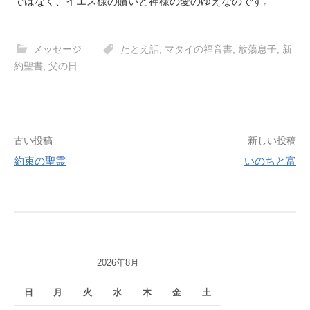
ではなく、イエス様の贖いと神様の愛のゆえなのです。
メッセージ
たとえ話
,
マタイの福音書
,
放蕩息子
,
新
約聖書
,
父の日
投
古い投稿
新しい投稿
約束の聖霊
いのちと富
稿
ナ
ビ
ゲ
2026年8月
ー
シ
日
月
火
水
木
金
土