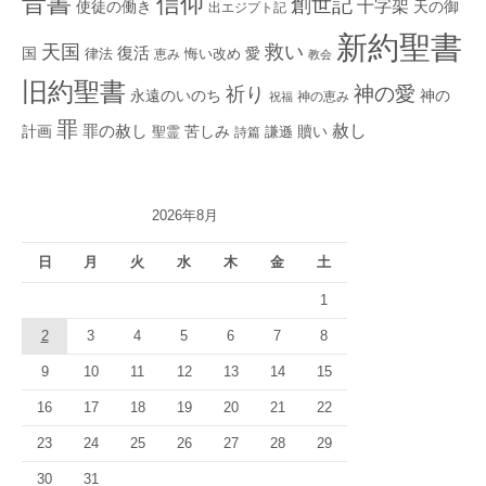
音書
信仰
創世記
十字架
使徒の働き
天の御
出エジプト記
新約聖書
救い
天国
復活
国
律法
愛
恵み
悔い改め
教会
旧約聖書
神の愛
祈り
永遠のいのち
神の
神の恵み
祝福
罪
赦し
計画
罪の赦し
苦しみ
贖い
聖霊
詩篇
謙遜
2026年8月
日
月
火
水
木
金
土
1
2
3
4
5
6
7
8
9
10
11
12
13
14
15
16
17
18
19
20
21
22
23
24
25
26
27
28
29
30
31