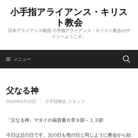
コ
小手指アライアンス・キリス
ン
テ
ト教会
ン
日本アライアンス教団 小手指アライアンス・キリスト教会のサ
ツ
イトへようこそ。
へ
ス
キ
検
メニュー
ッ
プ
索:
父なる神
2014年6月15日
/
小手指教会 スタッフ
「父なる神」マタイの福音書６章９節～１３節
今日は父の日です。父の日も母の日と同じように教会から始