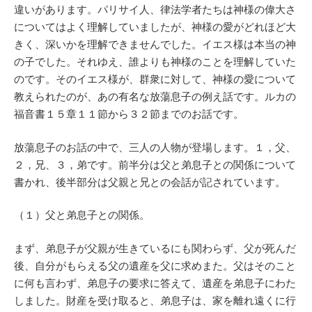
違いがあります。パリサイ人、律法学者たちは神様の偉大さ
についてはよく理解していましたが、神様の愛がどれほど大
きく、深いかを理解できませんでした。イエス様は本当の神
の子でした。それゆえ、誰よりも神様のことを理解していた
のです。そのイエス様が、群衆に対して、神様の愛について
教えられたのが、あの有名な放蕩息子の例え話です。ルカの
福音書１５章１１節から３２節までのお話です。
放蕩息子のお話の中で、三人の人物が登場します。１，父、
２，兄、３，弟です。前半分は父と弟息子との関係について
書かれ、後半部分は父親と兄との会話が記されています。
（１）父と弟息子との関係。
まず、弟息子が父親が生きているにも関わらず、父が死んだ
後、自分がもらえる父の遺産を父に求めまた。父はそのこと
に何も言わず、弟息子の要求に答えて、遺産を弟息子にわた
しました。財産を受け取ると、弟息子は、家を離れ遠くに行