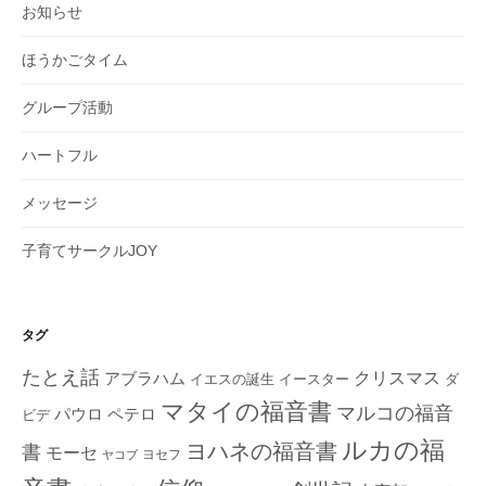
お知らせ
ほうかごタイム
グループ活動
ハートフル
メッセージ
子育てサークルJOY
タグ
たとえ話
クリスマス
アブラハム
イエスの誕生
ダ
イースター
マタイの福音書
マルコの福音
ペテロ
パウロ
ビデ
ルカの福
ヨハネの福音書
書
モーセ
ヨセフ
ヤコブ