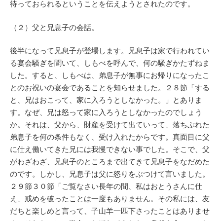
待っておられるということを伝えようとされたのです。
（２）父と兄息子の会話。
後半になって兄息子が登場します。兄息子は家で行われてい
る宴会騒ぎを聞いて、しもべを呼んで、何の騒ぎかたずねま
した。すると、しもべは、弟息子が無事にお帰りになったこ
とのお祝いの宴会であることを知らせました。２８節「する
と、兄はおこって、家に入ろうとしなかった。」とありま
す。なぜ、兄は怒って家に入ろうとしなかったのでしょう
か。それは、父から、財産を受けて出ていって、落ちぶれた
弟息子を何の条件もなく、受け入れたからです。真面目に父
に仕え働いてきた兄には我慢できない事でした。そこで、父
がわざわざ、兄息子のところまで出てきて兄息子をなだめた
のです。しかし、兄息子は父に怒りをぶつけて言いました。
２９節３０節「ご覧なさい長年の間、私はおとうさんに仕
え、戒めを破ったことは一度もありません。その私には、友
だちと楽しめと言って、子山羊一匹下さったことはありませ