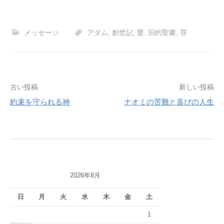
メッセージ
アダム
,
創世記
,
愛
,
旧約聖書
,
罪
投
古い投稿
新しい投稿
約束を守られる神
ナオミの苦難と喜びの人生
稿
ナ
ビ
ゲ
2026年8月
ー
シ
日
月
火
水
木
金
土
ョ
1