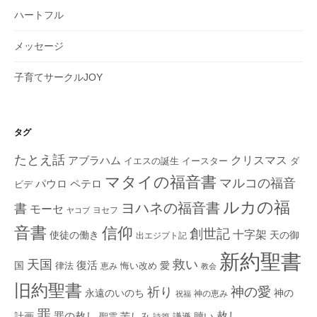
ハートフル
メッセージ
子育てサークルJOY
タグ
たとえ話
クリスマス
アブラハム
イエスの誕生
ダ
イースター
マタイの福音書
マルコの福音
ペテロ
パウロ
ビデ
ルカの福
ヨハネの福音書
書
モーセ
ヨセフ
ヤコブ
音書
信仰
創世記
十字架
使徒の働き
天の御
出エジプト記
新約聖書
救い
天国
復活
国
律法
愛
恵み
悔い改め
教会
旧約聖書
神の愛
祈り
永遠のいのち
神の
神の恵み
祝福
罪
赦し
計画
罪の赦し
苦しみ
贖い
聖霊