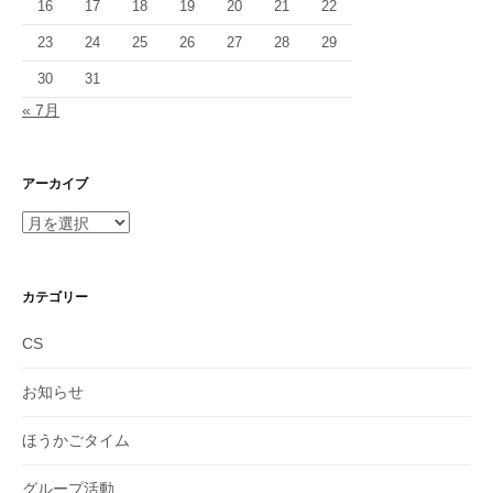
16
17
18
19
20
21
22
23
24
25
26
27
28
29
30
31
« 7月
アーカイブ
ア
ー
カ
イ
カテゴリー
ブ
CS
お知らせ
ほうかごタイム
グループ活動