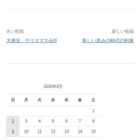
投
古い投稿
新しい投稿
大盛況、クリスマス会!!!
新しい恵みの時代の到来
稿
ナ
ビ
ゲ
2026年8月
ー
シ
日
月
火
水
木
金
土
ョ
1
2
3
4
5
6
7
8
ン
9
10
11
12
13
14
15