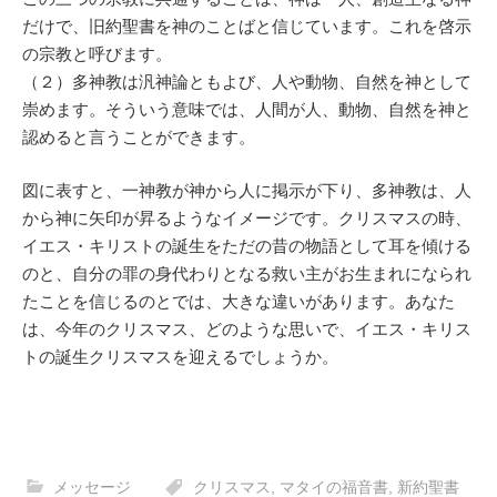
だけで、旧約聖書を神のことばと信じています。これを啓示
の宗教と呼びます。
（２）多神教は汎神論ともよび、人や動物、自然を神として
崇めます。そういう意味では、人間が人、動物、自然を神と
認めると言うことができます。
図に表すと、一神教が神から人に掲示が下り、多神教は、人
から神に矢印が昇るようなイメージです。クリスマスの時、
イエス・キリストの誕生をただの昔の物語として耳を傾ける
のと、自分の罪の身代わりとなる救い主がお生まれになられ
たことを信じるのとでは、大きな違いがあります。あなた
は、今年のクリスマス、どのような思いで、イエス・キリス
トの誕生クリスマスを迎えるでしょうか。
メッセージ
クリスマス
,
マタイの福音書
,
新約聖書