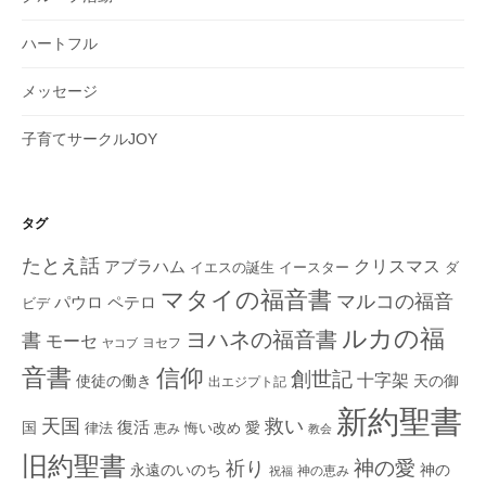
ハートフル
メッセージ
子育てサークルJOY
タグ
たとえ話
クリスマス
アブラハム
イエスの誕生
ダ
イースター
マタイの福音書
マルコの福音
ペテロ
パウロ
ビデ
ルカの福
ヨハネの福音書
書
モーセ
ヨセフ
ヤコブ
音書
信仰
創世記
十字架
使徒の働き
天の御
出エジプト記
新約聖書
救い
天国
復活
国
律法
愛
恵み
悔い改め
教会
旧約聖書
神の愛
祈り
永遠のいのち
神の
神の恵み
祝福