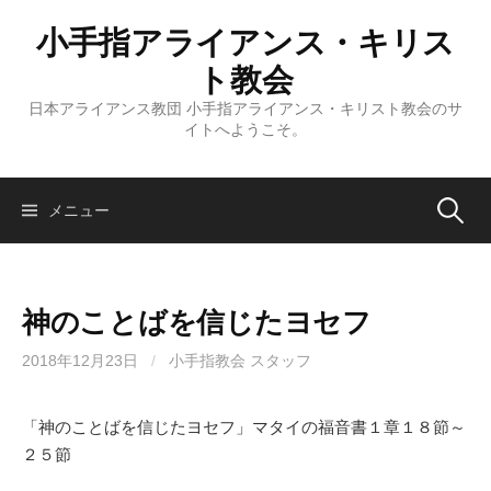
コ
小手指アライアンス・キリス
ン
テ
ト教会
ン
日本アライアンス教団 小手指アライアンス・キリスト教会のサ
ツ
イトへようこそ。
へ
ス
キ
検
メニュー
ッ
プ
索:
神のことばを信じたヨセフ
2018年12月23日
/
小手指教会 スタッフ
「神のことばを信じたヨセフ」マタイの福音書１章１８節～
２５節