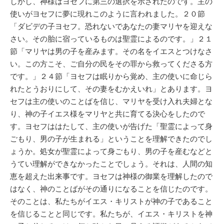
しかし、神様はヨセフに第三の選択を示されたのです。主の
使いがヨセフに夢に現れこのように言われました。２０節
「ダビデの子ヨセフ。恐れないであなたの妻マリヤを迎えな
さい。その胎に宿っているものは聖霊によるのです。」２１
節「マリヤは男の子を産みます。その名をイエスとつけなさ
い。この方こそ、ご自分の民をその罪から救ってくださる方
です。」２４節「ヨセフは眠りから覚め、主の使いに命じら
れたとうおりにして、その妻をむかえいれ」とあります。ヨ
セフは主の使いのことばを信じ、マリヤを受け入れ夫婦とな
り、神の子イエス様をマリヤと共に育てる決心をしたので
す。ヨセフははたして、主の使いが告げた「聖霊によって身
ごもり、男の子が生まれる」ということを理解できたのでし
ょうか。処女が聖霊によって身ごもり、男の子を産むなどと
うてい理解ができなかったことでしょう。それは、人間の知
恵を超えた出来事です。ヨセフは神様の御業を理解したので
はなく、神のことばがその通りになることを信じたのです。
そのことは、私たちがイエス・キリストが神の子であること
を信じることと同じです。私たちが、イエス・キリストを神