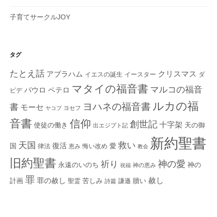
子育てサークルJOY
タグ
たとえ話
クリスマス
アブラハム
イエスの誕生
ダ
イースター
マタイの福音書
マルコの福音
ペテロ
パウロ
ビデ
ルカの福
ヨハネの福音書
書
モーセ
ヨセフ
ヤコブ
音書
信仰
創世記
十字架
使徒の働き
天の御
出エジプト記
新約聖書
救い
天国
復活
国
律法
愛
恵み
悔い改め
教会
旧約聖書
神の愛
祈り
永遠のいのち
神の
神の恵み
祝福
罪
赦し
計画
罪の赦し
苦しみ
贖い
聖霊
詩篇
謙遜