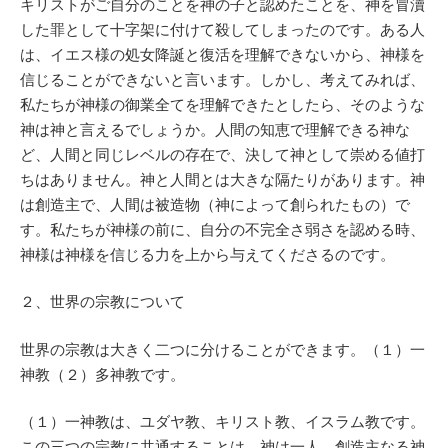
キリストがご自分のことを神の子と認めたことを、神を冒瀆
した罪として十字架に付けて殺してしまったのです。ある人
は、イエス様の処女降誕と復活を理解できないから、神様を
信じることができないと言います。しかし、考えてみれば、
私たちが神様の御業全てを理解できたとしたら、そのような
神は神と言えるでしょうか。人間の知恵で理解できる神な
ど、人間と同じレベルの存在で、決して神として崇める値打
ちはありません。神と人間とは大きな隔たりがあります。神
は創造主で、人間は被造物（神によって創られたもの）で
す。私たちが神様の前に、自分の不完全さ弱さを認める時、
神様は神様を信じる力を上から与えてくださるのです。
２、世界の宗教について
世界の宗教は大きく二つに分けることができます。（１）一
神教（２）多神教です。
（１）一神教は、ユダヤ教、キリスト教、イスラム教です。
この三つの宗教に共通することは、神は一人、創造主なる神