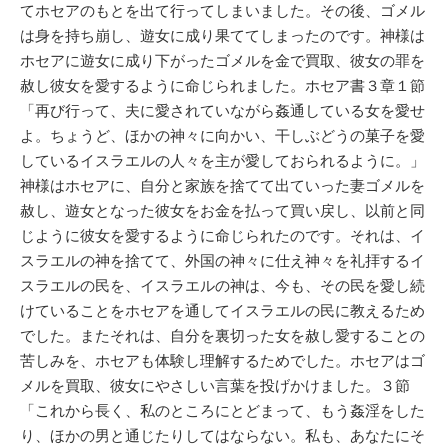
てホセアのもとを出て行ってしまいました。その後、ゴメル
は身を持ち崩し、遊女に成り果ててしまったのです。神様は
ホセアに遊女に成り下がったゴメルを金で買取、彼女の罪を
赦し彼女を愛するように命じられました。ホセア書３章１節
「再び行って、夫に愛されていながら姦通している女を愛せ
よ。ちょうど、ほかの神々に向かい、干しぶどうの菓子を愛
しているイスラエルの人々を主が愛しておられるように。」
神様はホセアに、自分と家族を捨てて出ていった妻ゴメルを
赦し、遊女となった彼女をお金を払って買い戻し、以前と同
じように彼女を愛するように命じられたのです。それは、イ
スラエルの神を捨てて、外国の神々に仕え神々を礼拝するイ
スラエルの民を、イスラエルの神は、今も、その民を愛し続
けていることをホセアを通してイスラエルの民に教えるため
でした。またそれは、自分を裏切った女を赦し愛することの
苦しみを、ホセアも体験し理解するためでした。ホセアはゴ
メルを買取、彼女にやさしい言葉を投げかけました。３節
「これから長く、私のところにとどまって、もう姦淫をした
り、ほかの男と通じたりしてはならない。私も、あなたにそ