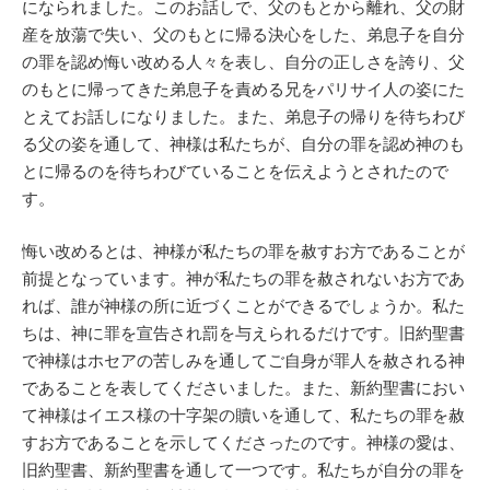
になられました。このお話しで、父のもとから離れ、父の財
産を放蕩で失い、父のもとに帰る決心をした、弟息子を自分
の罪を認め悔い改める人々を表し、自分の正しさを誇り、父
のもとに帰ってきた弟息子を責める兄をパリサイ人の姿にた
とえてお話しになりました。また、弟息子の帰りを待ちわび
る父の姿を通して、神様は私たちが、自分の罪を認め神のも
とに帰るのを待ちわびていることを伝えようとされたので
す。
悔い改めるとは、神様が私たちの罪を赦すお方であることが
前提となっています。神が私たちの罪を赦されないお方であ
れば、誰が神様の所に近づくことができるでしょうか。私た
ちは、神に罪を宣告され罰を与えられるだけです。旧約聖書
で神様はホセアの苦しみを通してご自身が罪人を赦される神
であることを表してくださいました。また、新約聖書におい
て神様はイエス様の十字架の贖いを通して、私たちの罪を赦
すお方であることを示してくださったのです。神様の愛は、
旧約聖書、新約聖書を通して一つです。私たちが自分の罪を