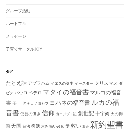
グループ活動
ハートフル
メッセージ
子育てサークルJOY
タグ
たとえ話
クリスマス
アブラハム
イエスの誕生
ダ
イースター
マタイの福音書
マルコの福音
ペテロ
パウロ
ビデ
ルカの福
ヨハネの福音書
書
モーセ
ヨセフ
ヤコブ
音書
信仰
創世記
十字架
使徒の働き
天の御
出エジプト記
新約聖書
救い
天国
復活
国
律法
愛
恵み
悔い改め
教会