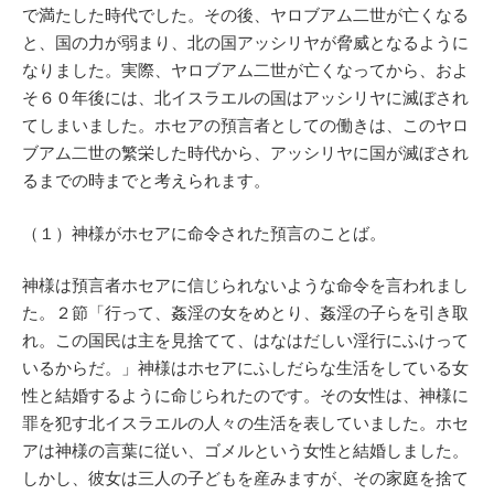
で満たした時代でした。その後、ヤロブアム二世が亡くなる
と、国の力が弱まり、北の国アッシリヤが脅威となるように
なりました。実際、ヤロブアム二世が亡くなってから、およ
そ６０年後には、北イスラエルの国はアッシリヤに滅ぼされ
てしまいました。ホセアの預言者としての働きは、このヤロ
ブアム二世の繁栄した時代から、アッシリヤに国が滅ぼされ
るまでの時までと考えられます。
（１）神様がホセアに命令された預言のことば。
神様は預言者ホセアに信じられないような命令を言われまし
た。２節「行って、姦淫の女をめとり、姦淫の子らを引き取
れ。この国民は主を見捨てて、はなはだしい淫行にふけって
いるからだ。」神様はホセアにふしだらな生活をしている女
性と結婚するように命じられたのです。その女性は、神様に
罪を犯す北イスラエルの人々の生活を表していました。ホセ
アは神様の言葉に従い、ゴメルという女性と結婚しました。
しかし、彼女は三人の子どもを産みますが、その家庭を捨て