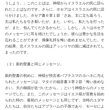
うしよう。」このことばは、神様からイスラエルの民に語ら
れたことばなのです。さらに、ホセアはイスラエルの民に語
りかけました。ホセア書６章１節「さあ、主に立ち返ろう。
主は私たちを引き裂いたが、また、いやし、私たちを打った
が、また、包んでくださるからだ。」しかし、人々はホセア
のメッセージに耳を傾けたでしょうか。彼らは豊かな生活を
忘れることができず、偶像礼拝を悔い改めませんでした。そ
の結果、北イスラエルの国はアッシリヤの国に滅ぼされてし
まったのです。
（２）新約聖書と同じメッセージ。
新約聖書の初めに、神様が預言者バプテスマのヨハネに与え
られたメッセージは、マタイの福音書３章２節「悔い改めな
さい。天の御国が近づいたから。」という神様からのメッセ
ージでした。また、このメッセージはイエス様が宣教を始め
られた時の、最初のメッセージとも同じです。当時のユダヤ
人たちは、自分たちはアブラハムの子孫であり、モーセによ