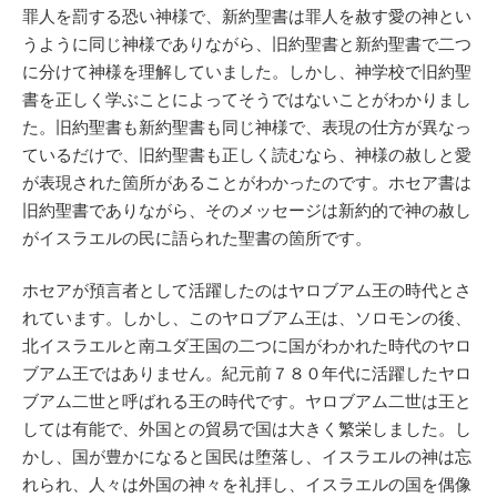
罪人を罰する恐い神様で、新約聖書は罪人を赦す愛の神とい
うように同じ神様でありながら、旧約聖書と新約聖書で二つ
に分けて神様を理解していました。しかし、神学校で旧約聖
書を正しく学ぶことによってそうではないことがわかりまし
た。旧約聖書も新約聖書も同じ神様で、表現の仕方が異なっ
ているだけで、旧約聖書も正しく読むなら、神様の赦しと愛
が表現された箇所があることがわかったのです。ホセア書は
旧約聖書でありながら、そのメッセージは新約的で神の赦し
がイスラエルの民に語られた聖書の箇所です。
ホセアが預言者として活躍したのはヤロブアム王の時代とさ
れています。しかし、このヤロブアム王は、ソロモンの後、
北イスラエルと南ユダ王国の二つに国がわかれた時代のヤロ
ブアム王ではありません。紀元前７８０年代に活躍したヤロ
ブアム二世と呼ばれる王の時代です。ヤロブアム二世は王と
しては有能で、外国との貿易で国は大きく繁栄しました。し
かし、国が豊かになると国民は堕落し、イスラエルの神は忘
れられ、人々は外国の神々を礼拝し、イスラエルの国を偶像