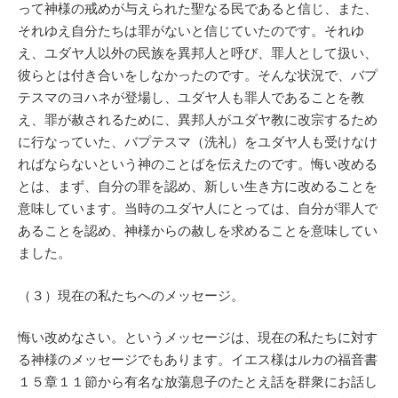
って神様の戒めが与えられた聖なる民であると信じ、また、
それゆえ自分たちは罪がないと信じていたのです。それゆ
え、ユダヤ人以外の民族を異邦人と呼び、罪人として扱い、
彼らとは付き合いをしなかったのです。そんな状況で、バプ
テスマのヨハネが登場し、ユダヤ人も罪人であることを教
え、罪が赦されるために、異邦人がユダヤ教に改宗するため
に行なっていた、バプテスマ（洗礼）をユダヤ人も受けなけ
ればならないという神のことばを伝えたのです。悔い改める
とは、まず、自分の罪を認め、新しい生き方に改めることを
意味しています。当時のユダヤ人にとっては、自分が罪人で
あることを認め、神様からの赦しを求めることを意味してい
ました。
（３）現在の私たちへのメッセージ。
悔い改めなさい。というメッセージは、現在の私たちに対す
る神様のメッセージでもあります。イエス様はルカの福音書
１５章１１節から有名な放蕩息子のたとえ話を群衆にお話し