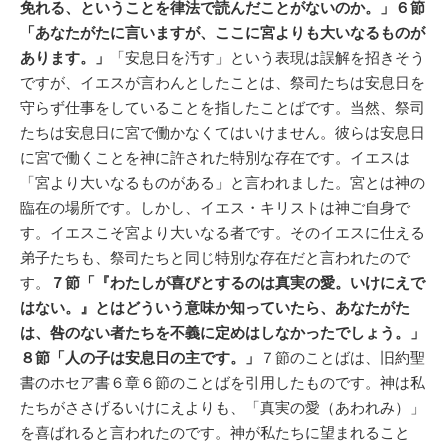
免れる、ということを律法で読んだことがないのか。」６節
「あなたがたに言いますが、ここに宮よりも大いなるものが
あります。」
「安息日を汚す」という表現は誤解を招きそう
ですが、イエスが言わんとしたことは、祭司たちは安息日を
守らず仕事をしていることを指したことばです。当然、祭司
たちは安息日に宮で働かなくてはいけません。彼らは安息日
に宮で働くことを神に許された特別な存在です。イエスは
「宮より大いなるものがある」と言われました。宮とは神の
臨在の場所です。しかし、イエス・キリストは神ご自身で
す。イエスこそ宮より大いなる者です。そのイエスに仕える
弟子たちも、祭司たちと同じ特別な存在だと言われたので
す。
７節「『わたしが喜びとするのは真実の愛。いけにえで
はない。』とはどういう意味か知っていたら、あなたがた
は、咎のない者たちを不義に定めはしなかったでしょう。」
８節「人の子は安息日の主です。」
７節のことばは、旧約聖
書のホセア書６章６節のことばを引用したものです。神は私
たちがささげるいけにえよりも、「真実の愛（あわれみ）」
を喜ばれると言われたのです。神が私たちに望まれること