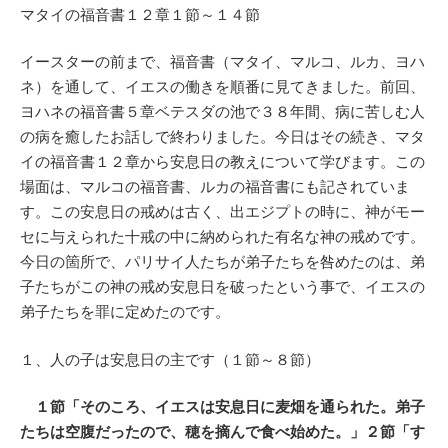
マタイの福音書１２章１節～１４節
イースターの前まで、福音書（マタイ、マルコ、ルカ、ヨハ
ネ）を通して、イエスの働きを順番に見てきました。前回、
ヨハネの福音書５章ベテスダの池で３８年間、病に苦しむ人
の病を癒したお話しで終わりました。今日はその続き、マタ
イの福音書１２章から安息日の教えについて学びます。この
場面は、マルコの福音書、ルカの福音書にも記されていま
す。この安息日の戒めは古く、出エジプトの時に、神がモー
セに与えられた十戒の中に納められた有名な神の戒めです。
今日の箇所で、パリサイ人たちが弟子たちを咎めたのは、弟
子たちがこの神の戒め安息日を破ったという事で、イエスの
弟子たちを罪に定めたのです。
１、人の子は安息日の主です（１節～８節）
１節「そのころ、イエスは安息日に麦畑を通られた。弟子
たちは空腹だったので、穂を摘んで食べ始めた。」２節「す