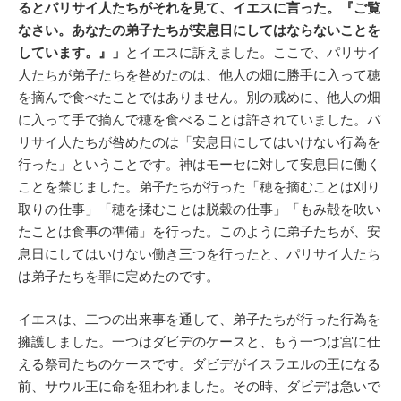
るとパリサイ人たちがそれを見て、イエスに言った。『ご覧
なさい。あなたの弟子たちが安息日にしてはならないことを
しています。』」
とイエスに訴えました。ここで、パリサイ
人たちが弟子たちを咎めたのは、他人の畑に勝手に入って穂
を摘んで食べたことではありません。別の戒めに、他人の畑
に入って手で摘んで穂を食べることは許されていました。パ
リサイ人たちが咎めたのは「安息日にしてはいけない行為を
行った」ということです。神はモーセに対して安息日に働く
ことを禁じました。弟子たちが行った「穂を摘むことは刈り
取りの仕事」「穂を揉むことは脱穀の仕事」「もみ殻を吹い
たことは食事の準備」を行った。このように弟子たちが、安
息日にしてはいけない働き三つを行ったと、パリサイ人たち
は弟子たちを罪に定めたのです。
イエスは、二つの出来事を通して、弟子たちが行った行為を
擁護しました。一つはダビデのケースと、もう一つは宮に仕
える祭司たちのケースです。ダビデがイスラエルの王になる
前、サウル王に命を狙われました。その時、ダビデは急いで