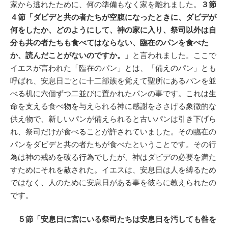
家から逃れたために、何の準備もなく家を離れました。
３節
４節「ダビデと共の者たちが空腹になったときに、ダビデが
何をしたか、どのようにして、神の家に入り、祭司以外は自
分も共の者たちも食べてはならない、臨在のパンを食べた
か、読んだことがないのですか。」
と言われました。ここで
イエスが言われた「臨在のパン」とは、「備えのパン」とも
呼ばれ、安息日ごとに十二部族を覚えて聖所にあるパンを並
べる机に六個ずつ二並びに置かれたパンの事です。これは生
命を支える食べ物を与えられる神に感謝をささげる象徴的な
供え物で、新しいパンが備えられると古いパンは引き下げら
れ、祭司だけが食べることが許されていました。その臨在の
パンをダビデと共の者たちが食べたということです。その行
為は神の戒めを破る行為でしたが、神はダビデの必要を満た
すためにそれを赦された。イエスは、安息日は人を縛るため
ではなく、人のために安息日がある事を彼らに教えられたの
です。
５節「安息日に宮にいる祭司たちは安息日を汚しても咎を