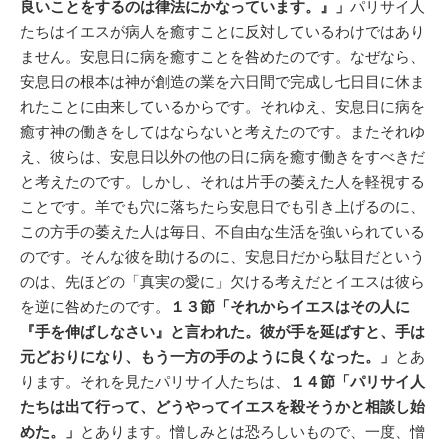
良いことをするのは律法にかなっています。』」
パリサイ人
たちはイエスが病人を癒すことに反対しているわけではあり
ません。安息日に病を癒すことを咎めたのです。なぜなら、
安息日の根本は神が創造の業を六日間で完成し七日目に休ま
れたことに由来しているからです。それゆえ、安息日に病を
癒す神の働きをしてはならないと考えたのです。またそれゆ
え、彼らは、安息日以外の他の日に病を癒す働きをすべきだ
と考えたのです。しかし、それは片手の萎えた人を軽視する
ことです。羊でも穴に落ちたら安息日でも引き上げるのに、
この方手の萎えた人は毎日、不自由な生活を強いられている
のです。そんな彼を助けるのに、安息日だから駄目だという
のは、先ほどの「真実の愛に」欠ける考えだとイエスは彼ら
を逆に咎めたのです。
１３節「それからイエスはその人に
『手を伸ばしなさい』と言われた。彼が手を延ばすと、手は
元どおりになり、もう一方の手のように良くなった。」
とあ
ります。それを見たパリサイ人たちは、
１４節「パリサイ人
たちは出て行って、どうやってイエスを殺そうかと相談し始
めた。」
とあります。憎しみとは恐ろしいもので、一度、憎