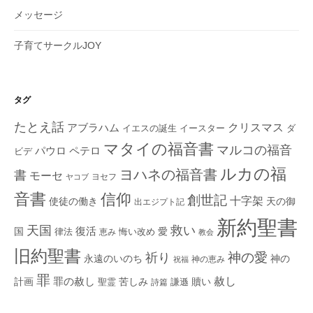
メッセージ
子育てサークルJOY
タグ
たとえ話
クリスマス
アブラハム
イエスの誕生
ダ
イースター
マタイの福音書
マルコの福音
ペテロ
パウロ
ビデ
ルカの福
ヨハネの福音書
書
モーセ
ヨセフ
ヤコブ
音書
信仰
創世記
十字架
使徒の働き
天の御
出エジプト記
新約聖書
救い
天国
復活
国
律法
愛
恵み
悔い改め
教会
旧約聖書
神の愛
祈り
永遠のいのち
神の
神の恵み
祝福
罪
赦し
計画
罪の赦し
苦しみ
贖い
聖霊
詩篇
謙遜