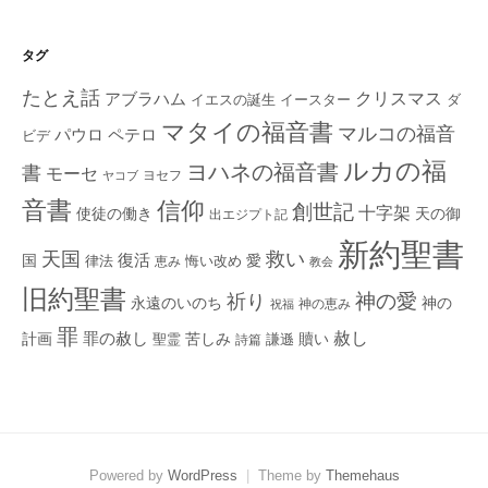
タグ
たとえ話
クリスマス
アブラハム
イエスの誕生
ダ
イースター
マタイの福音書
マルコの福音
ペテロ
パウロ
ビデ
ルカの福
ヨハネの福音書
書
モーセ
ヨセフ
ヤコブ
音書
信仰
創世記
十字架
使徒の働き
天の御
出エジプト記
新約聖書
救い
天国
復活
国
律法
愛
恵み
悔い改め
教会
旧約聖書
神の愛
祈り
永遠のいのち
神の
神の恵み
祝福
罪
赦し
計画
罪の赦し
苦しみ
贖い
聖霊
詩篇
謙遜
Powered by
WordPress
|
Theme by
Themehaus