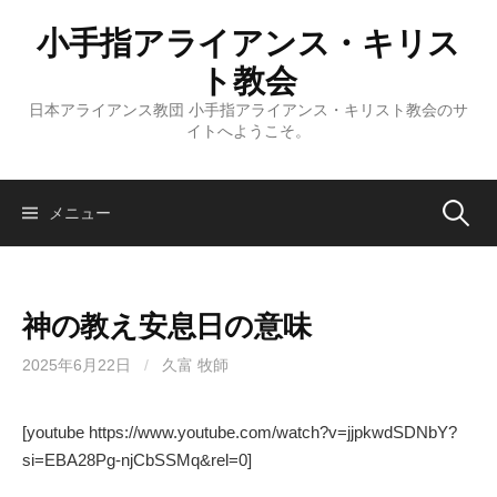
コ
小手指アライアンス・キリス
ン
テ
ト教会
ン
日本アライアンス教団 小手指アライアンス・キリスト教会のサ
ツ
イトへようこそ。
へ
ス
キ
検
メニュー
ッ
プ
索:
神の教え安息日の意味
2025年6月22日
/
久富 牧師
[youtube https://www.youtube.com/watch?v=jjpkwdSDNbY?
si=EBA28Pg-njCbSSMq&rel=0]