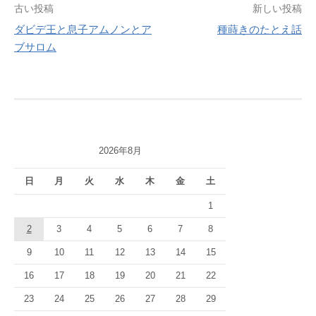
投
古い投稿
新しい投稿
ダビデ王と息子アムノンとア
種蒔きのたとえ話
稿
ブサロム
ナ
ビ
ゲ
ー
2026年8月
シ
日
月
火
水
木
金
土
ョ
1
ン
2
3
4
5
6
7
8
9
10
11
12
13
14
15
16
17
18
19
20
21
22
23
24
25
26
27
28
29