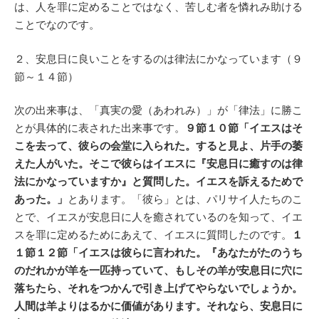
は、人を罪に定めることではなく、苦しむ者を憐れみ助ける
ことでなのです。
２、安息日に良いことをするのは律法にかなっています（９
節～１４節）
次の出来事は、「真実の愛（あわれみ）」が「律法」に勝こ
とが具体的に表された出来事です。
９節１０節「イエスはそ
こを去って、彼らの会堂に入られた。すると見よ、片手の萎
えた人がいた。そこで彼らはイエスに『安息日に癒すのは律
法にかなっていますか』と質問した。イエスを訴えるためで
あった。」
とあります。「彼ら」とは、パリサイ人たちのこ
とで、イエスが安息日に人を癒されているのを知って、イエ
スを罪に定めるためにあえて、イエスに質問したのです。
１
１節１２節「イエスは彼らに言われた。『あなたがたのうち
のだれかが羊を一匹持っていて、もしその羊が安息日に穴に
落ちたら、それをつかんで引き上げてやらないでしょうか。
人間は羊よりはるかに価値があります。それなら、安息日に